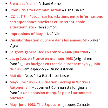
French Leftism
– Richard Gombin
From Crisis to Communisation
– Gilles Dauvé
ICO et l’IS – Retour sur les relations entre Informations
correspondance ouvrières et l’Internationale
situationniste
– Henri Simon
Impressions of May
– Ngô Văn
L’insubordination ouvrière dans les années 68
– Xavier
Vigna
La grève généralisée en France – Mai-Juin 1968
– ICO
Les grèves en France en mai-juin 1968
(original em
francês),
Las huelgas en Francia durante mayo y junio
de 1968
(em espanhol) – Bruno Astarian
Mai 68
– Dossiê: La Bataille socialiste
May-June 1968 – A Situation Lacking in Workers’
Autonomy
– Mouvement Communiste [original em
francês:
Une occasion marquée pour l’autonomie
ouvrière
]
May–June 1968: The Exposure
– Jacques Camatte