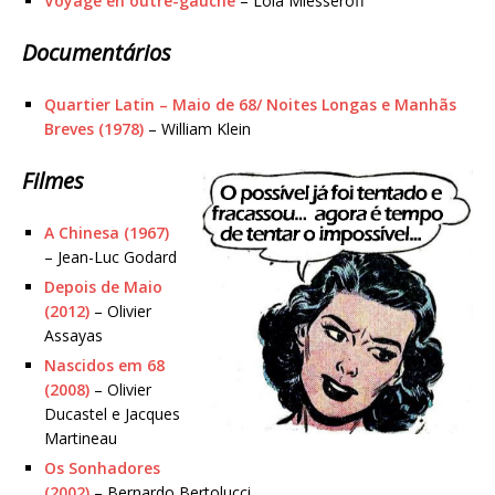
Voyage en outre-gauche
– Lola Miesseroff
Documentários
Quartier Latin – Maio de 68/ Noites Longas e Manhãs
Breves (1978)
– William Klein
Filmes
A Chinesa (1967)
– Jean-Luc Godard
Depois de Maio
(2012)
– Olivier
Assayas
Nascidos em 68
(2008)
– Olivier
Ducastel e Jacques
Martineau
Os Sonhadores
(2002)
– Bernardo Bertolucci