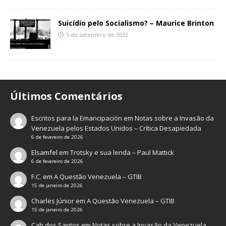
Suicídio pelo Socialismo? – Maurice Brinton
5 de setembro de 2022
Últimos Comentários
Escritos para la Emancipación
em
Notas sobre a Invasão da
Venezuela pelos Estados Unidos – Crítica Desapiedada
6 de fevereiro de 2026
Elsamfel
em
Trotsky e sua lenda – Paul Mattick
6 de fevereiro de 2026
F.C.
em
A Questão Venezuela – GTIB
15 de janeiro de 2026
Charles Júnior
em
A Questão Venezuela – GTIB
15 de janeiro de 2026
Cah dos Santos
em
Notas sobre a Invasão da Venezuela