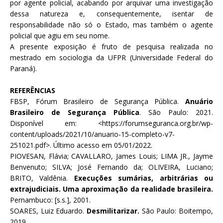
por agente policial, acabando por arquivar uma investigação
dessa natureza e, consequentemente, isentar de
responsabilidade não só o Estado, mas também o agente
policial que agiu em seu nome.
A presente exposição é fruto de pesquisa realizada no
mestrado em sociologia da UFPR (Universidade Federal do
Paraná).
REFERÊNCIAS
FBSP, Fórum Brasileiro de Segurança Pública.
Anuário
Brasileiro de Segurança Pública
. São Paulo: 2021.
Disponível em: <https://forumseguranca.org.br/wp-
content/uploads/2021/10/anuario-15-completo-v7-
251021.pdf>. Último acesso em 05/01/2022.
PIOVESAN, Flávia; CAVALLARO, James Louis; LIMA JR., Jayme
Benvenuto; SILVA; José Fernando da; OLIVEIRA, Luciano;
BRITO, Valdênia.
Execuções sumárias, arbitrárias ou
extrajudiciais. Uma aproximação da realidade brasileira.
Pernambuco: [s.s.], 2001.
SOARES, Luiz Eduardo.
Desmilitarizar.
São Paulo: Boitempo,
2019.