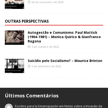
26 de novembro de 2020
OUTRAS PERSPECTIVAS
Autogestão e Comunismo: Paul Mattick
(1904-1981) – Monica Quirico & Gianfranco
Ragona
5 de outubro de 2022
Suicídio pelo Socialismo? – Maurice Brinton
5 de setembro de 2022
Últimos Comentários
Escritos para la Emancipación
em
Notas sobre a Invasão da