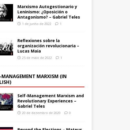
Marxismo Autogestionario y
Leninismo: ¿Oposición o
Antagonismo? – Gabriel Teles
1 de junho de 2022
1
Reflexiones sobre la
organización revolucionaria –
Lucas Maia
25 de maio de 2022
1
F-MANAGEMENT MARXISM (IN
LISH)
Self-Management Marxism and
Revolutionary Experiences –
Gabriel Teles
20 de dezembro de 2020
0
Beyond the Elections – Mateus