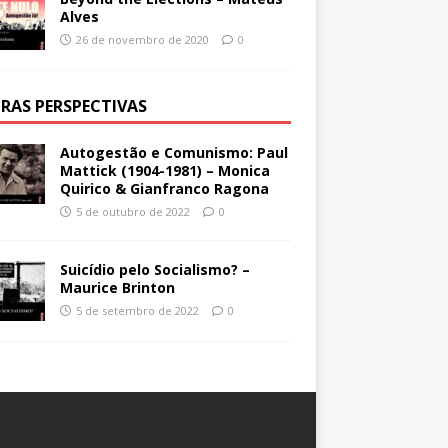
Alves
26 de novembro de 2020
0
RAS PERSPECTIVAS
Autogestão e Comunismo: Paul
Mattick (1904-1981) – Monica
Quirico & Gianfranco Ragona
5 de outubro de 2022
0
Suicídio pelo Socialismo? –
Maurice Brinton
5 de setembro de 2022
0