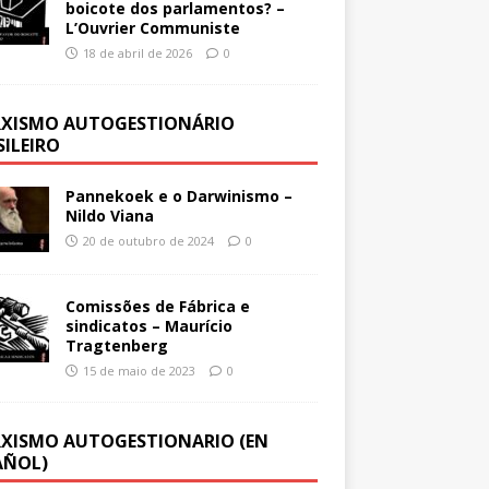
boicote dos parlamentos? –
L’Ouvrier Communiste
18 de abril de 2026
0
XISMO AUTOGESTIONÁRIO
SILEIRO
Pannekoek e o Darwinismo –
Nildo Viana
20 de outubro de 2024
0
Comissões de Fábrica e
sindicatos – Maurício
Tragtenberg
15 de maio de 2023
0
XISMO AUTOGESTIONARIO (EN
AÑOL)