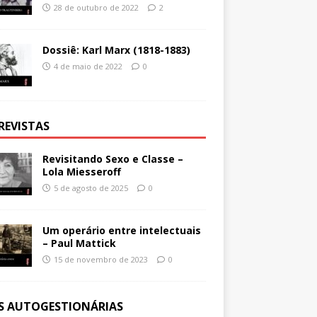
28 de outubro de 2022
2
Dossiê: Karl Marx (1818-1883)
4 de maio de 2022
0
REVISTAS
Revisitando Sexo e Classe –
Lola Miesseroff
5 de agosto de 2025
0
Um operário entre intelectuais
– Paul Mattick
15 de novembro de 2023
0
ES AUTOGESTIONÁRIAS