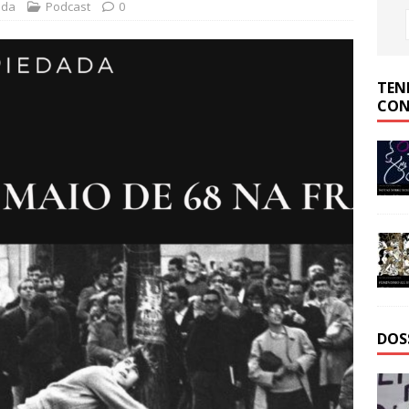
ada
Podcast
0
TEN
CON
DOS