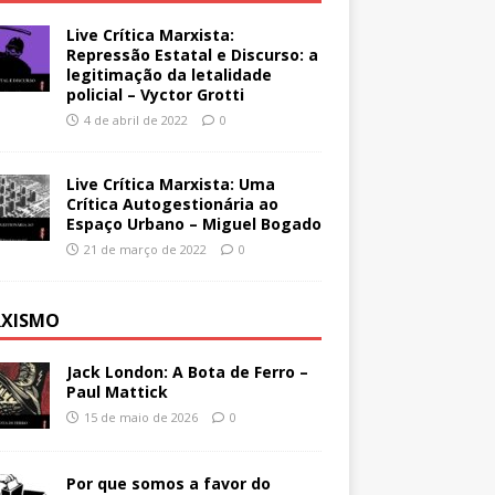
Live Crítica Marxista:
Repressão Estatal e Discurso: a
legitimação da letalidade
policial – Vyctor Grotti
4 de abril de 2022
0
Live Crítica Marxista: Uma
Crítica Autogestionária ao
Espaço Urbano – Miguel Bogado
21 de março de 2022
0
XISMO
Jack London: A Bota de Ferro –
Paul Mattick
15 de maio de 2026
0
Por que somos a favor do