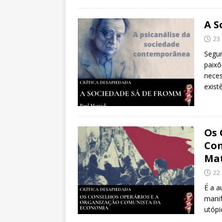
A S
23
Segun
paixõ
neces
exist
Os 
Com
Mat
22
É a a
manif
utópi