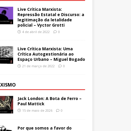
Live Crítica Marxista:
Repressão Estatal e Discurso: a
legitimação da letalidade
policial – Vyctor Grotti
4 de abril de 2022
0
Live Crítica Marxista: Uma
Crítica Autogestionária ao
Espaço Urbano – Miguel Bogado
21 de março de 2022
0
XISMO
Jack London: A Bota de Ferro –
Paul Mattick
15 de maio de 2026
0
Por que somos a favor do