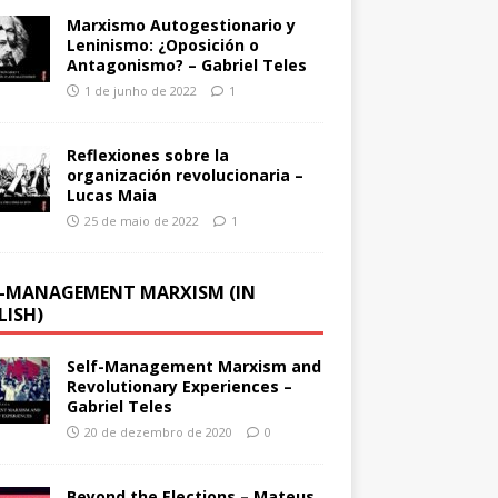
Marxismo Autogestionario y
Leninismo: ¿Oposición o
Antagonismo? – Gabriel Teles
1 de junho de 2022
1
Reflexiones sobre la
organización revolucionaria –
Lucas Maia
25 de maio de 2022
1
F-MANAGEMENT MARXISM (IN
LISH)
Self-Management Marxism and
Revolutionary Experiences –
Gabriel Teles
20 de dezembro de 2020
0
Beyond the Elections – Mateus