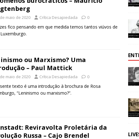
ômenos burocráticos – Maurício
agtenberg
 de maio de 2020
Crítica Desapiedada
0
zes fico pensando em que medida temos tantos viúvos de
 Luxemburgo.
ENT
ninismo ou Marxismo? Uma
rodução – Paul Mattick
 de maio de 2020
Crítica Desapiedada
0
sente texto é uma introdução à brochura de Rosa
burgo, “Leninismo ou marxismo?”.
nstadt: Reviravolta Proletária da
LIV
olução Russa – Cajo Brendel