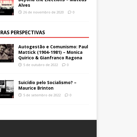
Alves
26 de novembro de 2020
0
RAS PERSPECTIVAS
Autogestão e Comunismo: Paul
Mattick (1904-1981) – Monica
Quirico & Gianfranco Ragona
5 de outubro de 2022
0
Suicídio pelo Socialismo? –
Maurice Brinton
5 de setembro de 2022
0