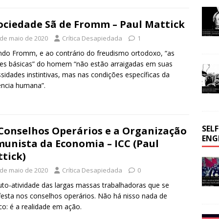
ociedade Sã de Fromm – Paul Mattick
 de maio de 2020
Crítica Desapiedada
1
do Fromm, e ao contrário do freudismo ortodoxo, “as
es básicas” do homem “não estão arraigadas em suas
sidades instintivas, mas nas condições específicas da
ência humana”.
SEL
Conselhos Operários e a Organização
ENG
unista da Economia – ICC (Paul
tick)
 de maio de 2020
Crítica Desapiedada
0
uto-atividade das largas massas trabalhadoras que se
esta nos conselhos operários. Não há nisso nada de
co: é a realidade em ação.