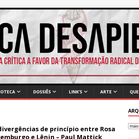
IOTECA
DOSSIÊS
LINK’S
ARTE
QUE
ARQ
divergências de princípio entre Rosa
emburgo e Lênin – Paul Mattick