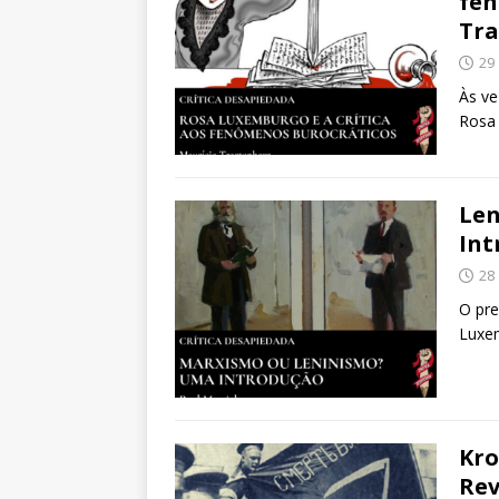
fen
Tr
29
Às ve
Rosa
Le
Int
28
O pre
Luxem
Kro
Rev