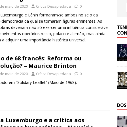
 de maio de 2020
Crítica Desapiedada
0
 Luxemburgo e Lênin formaram-se ambos no seio da
l-democracia da qual se tornaram figuras eminentes. As
TEN
obras deveriam não só exercer uma influência considerável
CON
ovimentos operários russo, polaco e alemão, mas ainda
m a adquirir uma importância histórica universal.
o de 68 francês: Reforma ou
olução? – Maurice Brinton
 de maio de 2020
Crítica Desapiedada
0
cado em “Solidary Leaflet” (Maio de 1968).
DOS
a Luxemburgo e a crítica aos