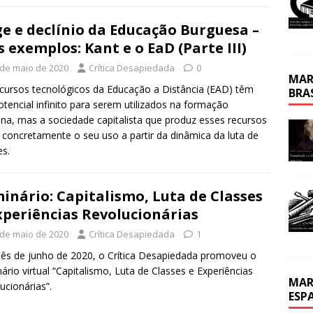
e e declínio da Educação Burguesa –
s exemplos: Kant e o EaD (Parte III)
 de maio de 2020
Crítica Desapiedada
0
MAR
cursos tecnológicos da Educação a Distância (EAD) têm
BRA
tencial infinito para serem utilizados na formação
a, mas a sociedade capitalista que produz esses recursos
a concretamente o seu uso a partir da dinâmica da luta de
es.
inário: Capitalismo, Luta de Classes
xperiências Revolucionárias
 de maio de 2020
Crítica Desapiedada
1
s de junho de 2020, o Crítica Desapiedada promoveu o
ário virtual “Capitalismo, Luta de Classes e Experiências
MAR
ucionárias”.
ESP