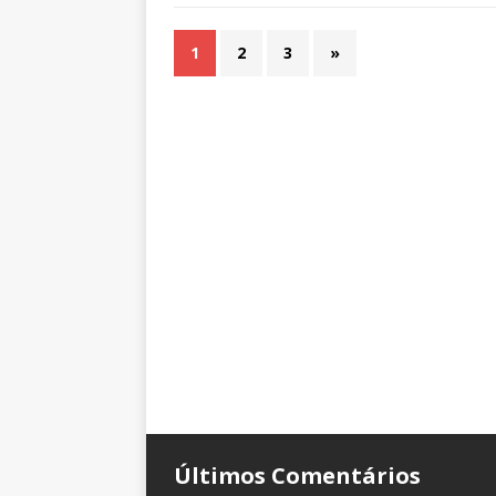
1
2
3
»
Últimos Comentários