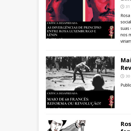
31
Rosa
socia
suas 
nos m
viria
Mai
Rev
30
Publi
Ros