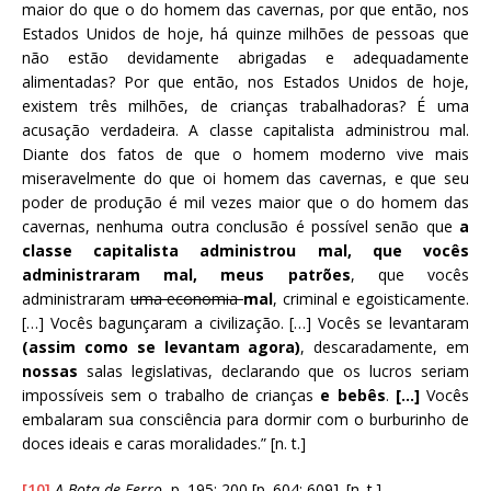
maior do que o do homem das cavernas, por que então, nos
Estados Unidos de hoje, há quinze milhões de pessoas que
não estão devidamente abrigadas e adequadamente
alimentadas? Por que então, nos Estados Unidos de hoje,
existem três milhões, de crianças trabalhadoras? É uma
acusação verdadeira. A classe capitalista administrou mal.
Diante dos fatos de que o homem moderno vive mais
miseravelmente do que oi homem das cavernas, e que seu
poder de produção é mil vezes maior que o do homem das
cavernas, nenhuma outra conclusão é possível senão que
a
classe capitalista administrou mal, que vocês
administraram mal, meus patrões
, que vocês
administraram
uma economia
mal
, criminal e egoisticamente.
[…] Vocês bagunçaram a civilização. […] Vocês se levantaram
(assim como se levantam agora)
, descaradamente, em
nossas
salas legislativas, declarando que os lucros seriam
impossíveis sem o trabalho de crianças
e bebês
.
[…]
Vocês
embalaram sua consciência para dormir com o burburinho de
doces ideais e caras moralidades.” [n. t.]
[10]
A Bota de Ferro
, p. 195; 200 [p. 604; 609]. [n. t.]