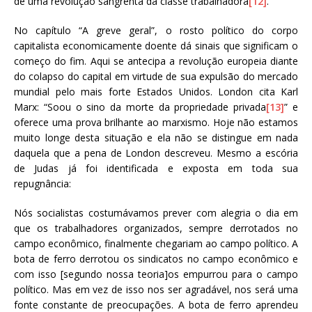
de uma revolução sangrenta da classe trabalhadora
[12]
.
No capítulo “A greve geral”, o rosto político do corpo
capitalista economicamente doente dá sinais que significam o
começo do fim. Aqui se antecipa a revolução europeia diante
do colapso do capital em virtude de sua expulsão do mercado
mundial pelo mais forte Estados Unidos. London cita Karl
Marx: “Soou o sino da morte da propriedade privada
[13]
” e
oferece uma prova brilhante ao marxismo. Hoje não estamos
muito longe desta situação e ela não se distingue em nada
daquela que a pena de London descreveu. Mesmo a escória
de Judas já foi identificada e exposta em toda sua
repugnância:
Nós socialistas costumávamos prever com alegria o dia em
que os trabalhadores organizados, sempre derrotados no
campo econômico, finalmente chegariam ao campo político. A
bota de ferro derrotou os sindicatos no campo econômico e
com isso [segundo nossa teoria]os empurrou para o campo
político. Mas em vez de isso nos ser agradável, nos será uma
fonte constante de preocupações. A bota de ferro aprendeu