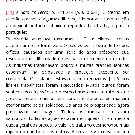
[11]
A Bota de Ferro
, p. 211-214 [p. 620-621]. O trecho em
alemão apresenta algumas diferenças importantes em relação
ao original, portanto, abaixo é reproduzida a tradução para o
português:
“A história avançava rapidamente. O ar vibrava, coisas
aconteciam e se formavam. O país estava à beira de tempos
difíceis, causados por uma série de anos prósperos que
resultaram na dificuldade de escoar o excedente no exterior.
As indústrias trabalhavam pouco e muitas grandes fábricas
esperavam na ociosidade a produção excedente ser
consumida. Os salários estavam sendo reduzidos. […] Vários
líderes trabalhistas foram executados. Muitos outros foram
sentenciados à prisão, ao mesmo tempo em que milhares de
grevistas eram reunidos em currais e tratados de maneira
aterrorizante pelos soldados. Os anos de prosperidade agora
precisavam ser pagos. Todos os mercados estavam
saturados. Todas as ações estavam em queda. E, em meio à
queda geral dos preços, o valor do trabalho desmoronou mais
rápido do que todos os outros. A terra se viu convulsionada