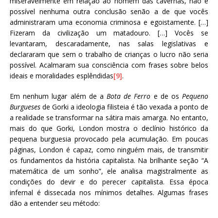
miseravelmente em relação ao homem das cavernas, não é
possível nenhuma outra conclusão senão a de que vocês
administraram uma economia criminosa e egoistamente. […]
Fizeram da civilização um matadouro. […] Vocês se
levantaram, descaradamente, nas salas legislativas e
declararam que sem o trabalho de crianças o lucro não seria
possível. Acalmaram sua consciência com frases sobre belos
ideais e moralidades esplêndidas
[9]
.
Em nenhum lugar além de a
Bota de Ferro
e de os
Pequeno
Burgueses
de Gorki a ideologia filisteia é tão vexada a ponto de
a realidade se transformar na sátira mais amarga. No entanto,
mais do que Gorki, London mostra o declínio histórico da
pequena burguesia provocado pela acumulação. Em poucas
páginas, London é capaz, como ninguém mais, de transmitir
os fundamentos da história capitalista. Na brilhante seção “A
matemática de um sonho”, ele analisa magistralmente as
condições do devir e do perecer capitalista. Essa época
infernal é dissecada nos mínimos detalhes. Algumas frases
dão a entender seu método: