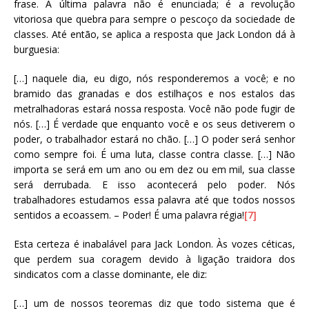
frase. A última palavra não é enunciada; é a revolução
vitoriosa que quebra para sempre o pescoço da sociedade de
classes. Até então, se aplica a resposta que Jack London dá à
burguesia:
[…] naquele dia, eu digo, nós responderemos a você; e no
bramido das granadas e dos estilhaços e nos estalos das
metralhadoras estará nossa resposta. Você não pode fugir de
nós. […] É verdade que enquanto você e os seus detiverem o
poder, o trabalhador estará no chão. […] O poder será senhor
como sempre foi. É uma luta, classe contra classe. […] Não
importa se será em um ano ou em dez ou em mil, sua classe
será derrubada. E isso acontecerá pelo poder. Nós
trabalhadores estudamos essa palavra até que todos nossos
sentidos a ecoassem. – Poder! É uma palavra régia!
[7]
Esta certeza é inabalável para Jack London. Às vozes céticas,
que perdem sua coragem devido à ligação traidora dos
sindicatos com a classe dominante, ele diz:
[…] um de nossos teoremas diz que todo sistema que é