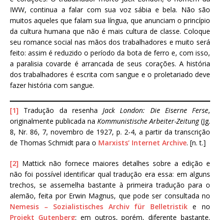
IWW, continua a falar com sua voz sábia e bela. Não são
muitos aqueles que falam sua língua, que anunciam o princípio
da cultura humana que não é mais cultura de classe. Coloque
seu romance social nas mãos dos trabalhadores e muito será
feito: assim é reduzido o período da bota de ferro e, com isso,
a paralisia covarde é arrancada de seus corações. A história
dos trabalhadores é escrita com sangue e o proletariado deve
fazer história com sangue.
[1]
Tradução da resenha
Jack London: Die Eiserne Ferse
,
originalmente publicada na
Kommunistische Arbeiter-Zeitung
(Jg.
8, Nr. 86, 7, novembro de 1927, p. 2-4, a partir da transcrição
de Thomas Schmidt para o
Marxists’ Internet Archive
. [n. t.]
[2]
Mattick não fornece maiores detalhes sobre a edição e
não foi possível identificar qual tradução era essa: em alguns
trechos, se assemelha bastante à primeira tradução para o
alemão, feita por Erwin Magnus, que pode ser consultada no
Nemesis – Sozialistisches Archiv für Belletristik
e no
Projekt Gutenberg
; em outros, porém, diferente bastante.