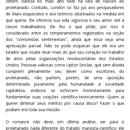
obtêm clareza no mais alto nível na luta de classes do
proletariado. Contudo, London só faz jus aos pesquisadores
de Marx esquecidos e aos teóricos obstinados na medida em
que queria. Ele oferecia sua vida vigorosa e seu amor viril à
classe trabalhadora. Ele fez o que pôde, por isso é
considerado entre os temperamentos registrados na seção
dos “comunistas sentimentais”, ainda que essa seja uma
apreciação parcial. Não se pode esquecer que ele era um
lutador que soube doar mais do que seu coração no trabalho
de anos pelas organizações revolucionárias dos Estados
Unidos. Pessoas valiosas como Upton Sinclair, que sem dúvida
cumprem plenamente seu dever como escritores do
proletariado, não partem, porém, de uma oposição
determinada puramente pela humanidade à sociedade
capitalista, embora se esforcem honestamente para
fundamentar suas criações científico-teoricamente. Quem ia
querer diminuir seus méritos por causa disso? Fazer o que
podiam era toda sua missão.
O romance não deve, em última análise, ser para o
proletariado nada diferente do tratado marxista-científico: ele