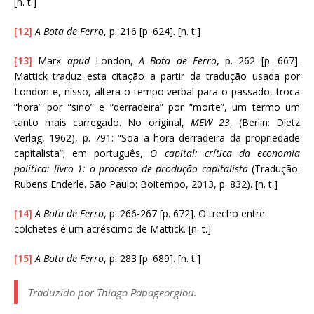
[n. t.]
[12]
A Bota de Ferro
, p. 216 [p. 624]. [n. t.]
[13]
Marx
apud
London,
A Bota de Ferro
, p. 262 [p. 667].
Mattick traduz esta citação a partir da tradução usada por
London e, nisso, altera o tempo verbal para o passado, troca
“hora” por “sino” e “derradeira” por “morte”, um termo um
tanto mais carregado. No original,
MEW 23
, (Berlin: Dietz
Verlag, 1962), p. 791: “Soa a hora derradeira da propriedade
capitalista”; em português,
O capital: crítica da economia
política: livro 1: o processo de produção capitalista
(Tradução:
Rubens Enderle. São Paulo: Boitempo, 2013, p. 832). [n. t.]
[14]
A Bota de Ferro
, p. 266-267 [p. 672]. O trecho entre
colchetes é um acréscimo de Mattick. [n. t.]
[15]
A Bota de Ferro
, p. 283 [p. 689]. [n. t.]
Traduzido por Thiago Papageorgiou.