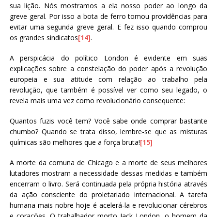
sua lição. Nós mostramos a ela nosso poder ao longo da
greve geral. Por isso a bota de ferro tomou providências para
evitar uma segunda greve geral. E fez isso quando comprou
os grandes sindicatos
[14]
.
A perspicácia do político London é evidente em suas
explicações sobre a constelação do poder após a revolução
europeia e sua atitude com relação ao trabalho pela
revolução, que também é possível ver como seu legado, o
revela mais uma vez como revolucionário consequente:
Quantos fuzis você tem? Você sabe onde comprar bastante
chumbo? Quando se trata disso, lembre-se que as misturas
químicas são melhores que a força bruta!
[15]
A morte da comuna de Chicago e a morte de seus melhores
lutadores mostram a necessidade dessas medidas e também
encerram o livro. Será continuada pela própria história através
da ação consciente do proletariado internacional. A tarefa
humana mais nobre hoje é acelerá-la e revolucionar cérebros
e corações. O trabalhador morto Jack London, o homem da