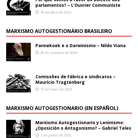
parlamentos? – L’Ouvrier Communiste
18 de abril de 2026
MARXISMO AUTOGESTIONÁRIO BRASILEIRO
Pannekoek e o Darwinismo – Nildo Viana
20 de outubro de 2024
Comissões de Fábrica e sindicatos –
Maurício Tragtenberg
15 de maio de 2023
MARXISMO AUTOGESTIONARIO (EN ESPAÑOL)
Marxismo Autogestionario y Leninismo:
¿Oposición o Antagonismo? – Gabriel Teles
1 de junho de 2022