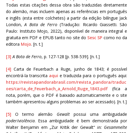
Todas estas citações dessa obra são traduzidas diretamente
do alemão, mas incluem apenas as referências em português
e inglês (esta entre colchetes) a partir da edição bilíngue Jack
London,
A Bota de Ferro
(Tradução: Ricardo Giassetti. São
Paulo: Instituto Mojo, 2022), disponível de maneira integral e
gratuita em PDF e EPUB tanto no site do
Sesc SP
como no da
editora
Mojo
. [n. t.]
[3]
A Bota de Ferro
, p. 127-128 [p. 538-539]. [n. t.]
[4]
Carta de Feuerbach a Ruge, junho de 1843; é possível
encontrá-la transcrita
aqui
e traduzida para o português aqui:
https://revistapandorabrasil.com/revista_pandora/traduc
oes/carta_de_Feuerbach_a_Arnold_Ruge_1843.pdf
(fica a
nota, porém, que o PDF é baixado automaticamente e o site
também apresentou alguns problemas ao ser acessado). [n. t.]
[5]
O termo alemão
Gewalt
possui uma ambiguidade
poder
/
violência
. Essa ambiguidade é bem demonstrada por
Walter Benjamin em „Zur Kritik der Gewalt“
in: Gesammelte