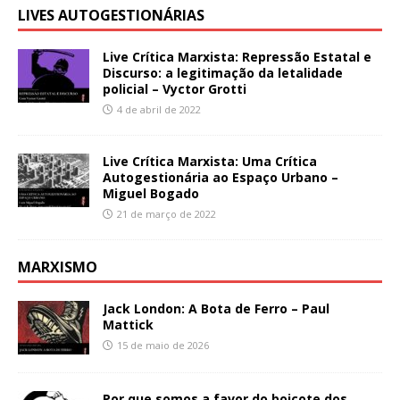
LIVES AUTOGESTIONÁRIAS
Live Crítica Marxista: Repressão Estatal e
Discurso: a legitimação da letalidade
policial – Vyctor Grotti
4 de abril de 2022
Live Crítica Marxista: Uma Crítica
Autogestionária ao Espaço Urbano –
Miguel Bogado
21 de março de 2022
MARXISMO
Jack London: A Bota de Ferro – Paul
Mattick
15 de maio de 2026
Por que somos a favor do boicote dos