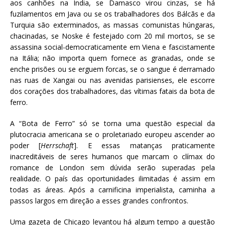
aos canhões na Índia, se Damasco virou cinzas, se há
fuzilamentos em Java ou se os trabalhadores dos Bálcãs e da
Turquia são exterminados, as massas comunistas húngaras,
chacinadas, se Noske é festejado com 20 mil mortos, se se
assassina social-democraticamente em Viena e fascistamente
na Itália; não importa quem fornece as granadas, onde se
enche prisões ou se erguem forcas, se o sangue é derramado
nas ruas de Xangai ou nas avenidas parisienses, ele escorre
dos corações dos trabalhadores, das vítimas fatais da bota de
ferro.
A “Bota de Ferro” só se torna uma questão especial da
plutocracia americana se o proletariado europeu ascender ao
poder [
Herrschaft
]. E essas matanças praticamente
inacreditáveis de seres humanos que marcam o clímax do
romance de London sem dúvida serão superadas pela
realidade. O país das oportunidades ilimitadas é assim em
todas as áreas. Após a carnificina imperialista, caminha a
passos largos em direção a esses grandes confrontos.
Uma gazeta de Chicago levantou há algum tempo a questão