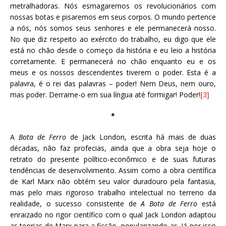
metralhadoras. Nós esmagaremos os revolucionários com
nossas botas e pisaremos em seus corpos. O mundo pertence
a nós, nós somos seus senhores e ele permanecerá nosso.
No que diz respeito ao exército do trabalho, eu digo que ele
está no chão desde o começo da história e eu leio a história
corretamente. E permanecerá no chão enquanto eu e os
meus e os nossos descendentes tiverem o poder. Esta é a
palavra, é o rei das palavras – poder! Nem Deus, nem ouro,
mas poder. Derrame-o em sua língua até formigar! Poder!
[3]
*
A
Bota de Ferro
de Jack London, escrita há mais de duas
décadas, não faz profecias, ainda que a obra seja hoje o
retrato do presente político-econômico e de suas futuras
tendências de desenvolvimento. Assim como a obra científica
de Karl Marx não obtém seu valor duradouro pela fantasia,
mas pelo mais rigoroso trabalho intelectual no terreno da
realidade, o sucesso consistente de
A Bota de Ferro
está
enraizado no rigor científico com o qual Jack London adaptou
as teorias de Marx para a ficção, popularizando-as. Já por isso