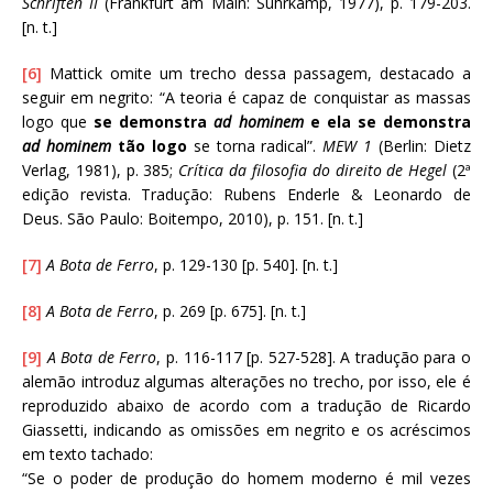
Schriften II
(Frankfurt am Main: Suhrkamp, 1977), p. 179-203.
[n. t.]
[6]
Mattick omite um trecho dessa passagem, destacado a
seguir em negrito: “A teoria é capaz de conquistar as massas
logo que
se demonstra
ad hominem
e ela se demonstra
ad hominem
tão logo
se torna radical”.
MEW 1
(Berlin: Dietz
Verlag, 1981), p. 385;
Crítica da filosofia do direito de Hegel
(2ª
edição revista. Tradução: Rubens Enderle & Leonardo de
Deus. São Paulo: Boitempo, 2010), p. 151. [n. t.]
[7]
A Bota de Ferro
, p. 129-130 [p. 540]. [n. t.]
[8]
A Bota de Ferro
, p. 269 [p. 675]. [n. t.]
[9]
A Bota de Ferro
, p. 116-117 [p. 527-528]. A tradução para o
alemão introduz algumas alterações no trecho, por isso, ele é
reproduzido abaixo de acordo com a tradução de Ricardo
Giassetti, indicando as omissões em negrito e os acréscimos
em texto tachado:
“Se o poder de produção do homem moderno é mil vezes