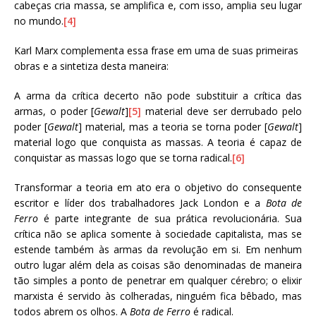
cabeças cria massa, se amplifica e, com isso, amplia seu lugar
no mundo.
[4]
Karl Marx complementa essa frase em uma de suas primeiras
obras e a sintetiza desta maneira:
A arma da crítica decerto não pode substituir a crítica das
armas, o poder [
Gewalt
]
[5]
material deve ser derrubado pelo
poder [
Gewalt
] material, mas a teoria se torna poder [
Gewalt
]
material logo que conquista as massas. A teoria é capaz de
conquistar as massas logo que se torna radical.
[6]
Transformar a teoria em ato era o objetivo do consequente
escritor e líder dos trabalhadores Jack London e a
Bota de
Ferro
é parte integrante de sua prática revolucionária. Sua
crítica não se aplica somente à sociedade capitalista, mas se
estende também às armas da revolução em si. Em nenhum
outro lugar além dela as coisas são denominadas de maneira
tão simples a ponto de penetrar em qualquer cérebro; o elixir
marxista é servido às colheradas, ninguém fica bêbado, mas
todos abrem os olhos. A
Bota de Ferro
é radical.