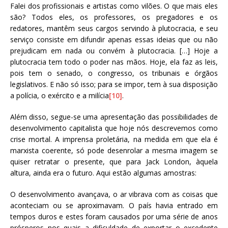
Falei dos profissionais e artistas como vilões. O que mais eles
são? Todos eles, os professores, os pregadores e os
redatores, mantêm seus cargos servindo à plutocracia, e seu
serviço consiste em difundir apenas essas ideias que ou não
prejudicam em nada ou convém à plutocracia. […] Hoje a
plutocracia tem todo o poder nas mãos. Hoje, ela faz as leis,
pois tem o senado, o congresso, os tribunais e órgãos
legislativos. E não só isso; para se impor, tem à sua disposição
a polícia, o exército e a milícia
[10]
.
Além disso, segue-se uma apresentação das possibilidades de
desenvolvimento capitalista que hoje nós descrevemos como
crise mortal. A imprensa proletária, na medida em que ela é
marxista coerente, só pode desenrolar a mesma imagem se
quiser retratar o presente, que para Jack London, àquela
altura, ainda era o futuro. Aqui estão algumas amostras:
O desenvolvimento avançava, o ar vibrava com as coisas que
aconteciam ou se aproximavam. O país havia entrado em
tempos duros e estes foram causados por uma série de anos
prósperos nos quais a dificuldade de exportar o excedente