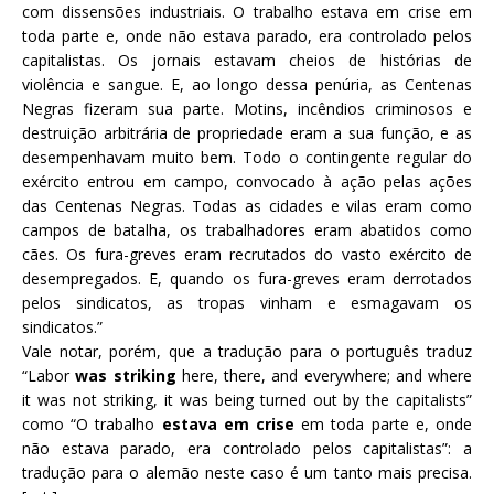
com dissensões industriais. O trabalho estava em crise em
toda parte e, onde não estava parado, era controlado pelos
capitalistas. Os jornais estavam cheios de histórias de
violência e sangue. E, ao longo dessa penúria, as Centenas
Negras fizeram sua parte. Motins, incêndios criminosos e
destruição arbitrária de propriedade eram a sua função, e as
desempenhavam muito bem. Todo o contingente regular do
exército entrou em campo, convocado à ação pelas ações
das Centenas Negras. Todas as cidades e vilas eram como
campos de batalha, os trabalhadores eram abatidos como
cães. Os fura-greves eram recrutados do vasto exército de
desempregados. E, quando os fura-greves eram derrotados
pelos sindicatos, as tropas vinham e esmagavam os
sindicatos.”
Vale notar, porém, que a tradução para o português traduz
“Labor
was striking
here, there, and everywhere; and where
it was not striking, it was being turned out by the capitalists”
como “O trabalho
estava em crise
em toda parte e, onde
não estava parado, era controlado pelos capitalistas”: a
tradução para o alemão neste caso é um tanto mais precisa.