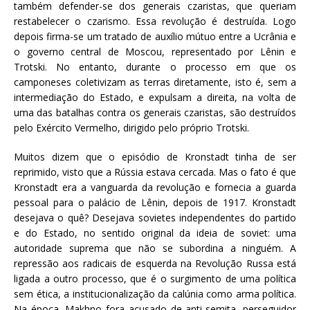
também defender-se dos generais czaristas, que queriam
restabelecer o czarismo. Essa revolução é destruída. Logo
depois firma-se um tratado de auxílio mútuo entre a Ucrânia e
o governo central de Moscou, representado por Lênin e
Trotski. No entanto, durante o processo em que os
camponeses coletivizam as terras diretamente, isto é, sem a
intermediação do Estado, e expulsam a direita, na volta de
uma das batalhas contra os generais czaristas, são destruídos
pelo Exército Vermelho, dirigido pelo próprio Trotski.
Muitos dizem que o episódio de Kronstadt tinha de ser
reprimido, visto que a Rússia estava cercada. Mas o fato é que
Kronstadt era a vanguarda da revolução e fornecia a guarda
pessoal para o palácio de Lênin, depois de 1917. Kronstadt
desejava o quê? Desejava sovietes independentes do partido
e do Estado, no sentido original da ideia de soviet: uma
autoridade suprema que não se subordina a ninguém. A
repressão aos radicais de esquerda na Revolução Russa está
ligada a outro processo, que é o surgimento de uma política
sem ética, a institucionalização da calúnia como arma política.
Na época, Makhno fora acusado de anti-semita, perseguidor