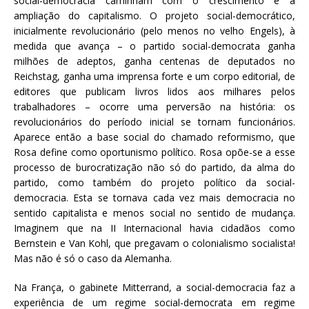
social-democracia caminham com o crescimento e a
ampliação do capitalismo. O projeto social-democrático,
inicialmente revolucionário (pelo menos no velho Engels), à
medida que avança – o partido social-democrata ganha
milhões de adeptos, ganha centenas de deputados no
Reichstag, ganha uma imprensa forte e um corpo editorial, de
editores que publicam livros lidos aos milhares pelos
trabalhadores – ocorre uma perversão na história: os
revolucionários do período inicial se tornam funcionários.
Aparece então a base social do chamado reformismo, que
Rosa define como oportunismo político. Rosa opõe-se a esse
processo de burocratização não só do partido, da alma do
partido, como também do projeto político da social-
democracia. Esta se tornava cada vez mais democracia no
sentido capitalista e menos social no sentido de mudança.
Imaginem que na II Internacional havia cidadãos como
Bernstein e Van Kohl, que pregavam o colonialismo socialista!
Mas não é só o caso da Alemanha.
Na França, o gabinete Mitterrand, a social-democracia faz a
experiência de um regime social-democrata em regime