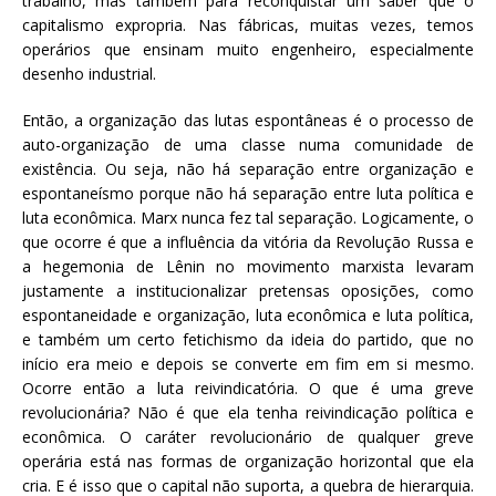
trabalho, mas também para reconquistar um saber que o
capitalismo expropria. Nas fábricas, muitas vezes, temos
operários que ensinam muito engenheiro, especialmente
desenho industrial.
Então, a organização das lutas espontâneas é o processo de
auto-organização de uma classe numa comunidade de
existência. Ou seja, não há separação entre organização e
espontaneísmo porque não há separação entre luta política e
luta econômica. Marx nunca fez tal separação. Logicamente, o
que ocorre é que a influência da vitória da Revolução Russa e
a hegemonia de Lênin no movimento marxista levaram
justamente a institucionalizar pretensas oposições, como
espontaneidade e organização, luta econômica e luta política,
e também um certo fetichismo da ideia do partido, que no
início era meio e depois se converte em fim em si mesmo.
Ocorre então a luta reivindicatória. O que é uma greve
revolucionária? Não é que ela tenha reivindicação política e
econômica. O caráter revolucionário de qualquer greve
operária está nas formas de organização horizontal que ela
cria. E é isso que o capital não suporta, a quebra de hierarquia.