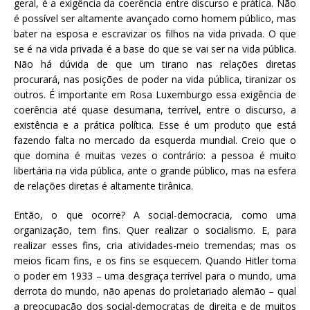
geral, é a exigência da coerência entre discurso e prática. Não
é possível ser altamente avançado como homem público, mas
bater na esposa e escravizar os filhos na vida privada. O que
se é na vida privada é a base do que se vai ser na vida pública.
Não há dúvida de que um tirano nas relações diretas
procurará, nas posições de poder na vida pública, tiranizar os
outros. É importante em Rosa Luxemburgo essa exigência de
coerência até quase desumana, terrível, entre o discurso, a
existência e a prática política. Esse é um produto que está
fazendo falta no mercado da esquerda mundial. Creio que o
que domina é muitas vezes o contrário: a pessoa é muito
libertária na vida pública, ante o grande público, mas na esfera
de relações diretas é altamente tirânica.
Então, o que ocorre? A social-democracia, como uma
organização, tem fins. Quer realizar o socialismo. E, para
realizar esses fins, cria atividades-meio tremendas; mas os
meios ficam fins, e os fins se esquecem. Quando Hitler toma
o poder em 1933 – uma desgraça terrível para o mundo, uma
derrota do mundo, não apenas do proletariado alemão – qual
a preocupação dos social-democratas de direita e de muitos