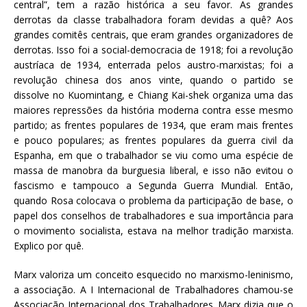
central”, tem a razão histórica a seu favor. As grandes
derrotas da classe trabalhadora foram devidas a quê? Aos
grandes comitês centrais, que eram grandes organizadores de
derrotas. Isso foi a social-democracia de 1918; foi a revolução
austríaca de 1934, enterrada pelos austro-marxistas; foi a
revolução chinesa dos anos vinte, quando o partido se
dissolve no Kuomintang, e Chiang Kai-shek organiza uma das
maiores repressões da história moderna contra esse mesmo
partido; as frentes populares de 1934, que eram mais frentes
e pouco populares; as frentes populares da guerra civil da
Espanha, em que o trabalhador se viu como uma espécie de
massa de manobra da burguesia liberal, e isso não evitou o
fascismo e tampouco a Segunda Guerra Mundial. Então,
quando Rosa colocava o problema da participação de base, o
papel dos conselhos de trabalhadores e sua importância para
o movimento socialista, estava na melhor tradição marxista.
Explico por quê.
Marx valoriza um conceito esquecido no marxismo-leninismo,
a associação. A I Internacional de Trabalhadores chamou-se
Associação Internacional dos Trabalhadores. Marx dizia que o