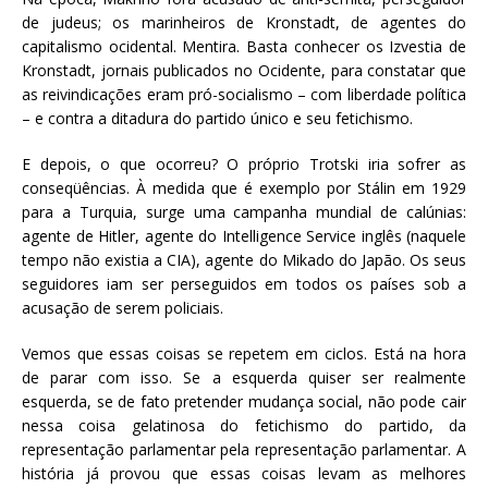
de judeus; os marinheiros de Kronstadt, de agentes do
capitalismo ocidental. Mentira. Basta conhecer os Izvestia de
Kronstadt, jornais publicados no Ocidente, para constatar que
as reivindicações eram pró-socialismo – com liberdade política
– e contra a ditadura do partido único e seu fetichismo.
E depois, o que ocorreu? O próprio Trotski iria sofrer as
conseqüências. À medida que é exemplo por Stálin em 1929
para a Turquia, surge uma campanha mundial de calúnias:
agente de Hitler, agente do Intelligence Service inglês (naquele
tempo não existia a CIA), agente do Mikado do Japão. Os seus
seguidores iam ser perseguidos em todos os países sob a
acusação de serem policiais.
Vemos que essas coisas se repetem em ciclos. Está na hora
de parar com isso. Se a esquerda quiser ser realmente
esquerda, se de fato pretender mudança social, não pode cair
nessa coisa gelatinosa do fetichismo do partido, da
representação parlamentar pela representação parlamentar. A
história já provou que essas coisas levam as melhores