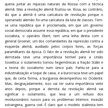
queria juntar as riquezas naturais da Rússia com a técnica
alemã. Mas a revolução alemã frustou-se. Rosa, ao contrário,
diz que a alemã é uma caricatura de revolução porque o
operariado alemão foi uma caricatura da luta de classes. Tem-
se uma república que é proclamada, em que um governo
social-democrata assume essa república, em que o presidente
socialista, o operário Ebert, tem uma linha direta com o
general Groener, um dos comandantes da repressão contra a
esquerda alemã, auxiliado pelos corpos livres, as forças
paramilitares da época. O fato de a revolução alemã ter sido
derrotada teve uma importância terrível para a União
Soviética: o isolamento tornou hegemônicas a fração Stálin e
a teoria do socialismo num único país. Partiu-se para a
industrialização a toque de caixa, e a burocracia teve um papel
que, de certa forma, a burguesia desempenhou no Ocidente.
Mas, desgraçadamente, isso vai ter outra importância vinte
anos depois, porque a derrota da revolução alemã vai
significar o isolamento, que leva a um refluxo dos
revolucionários russos para os problemas internos: invasão
estrangeira, guerra civil. É claro que o modelo stalinista tem