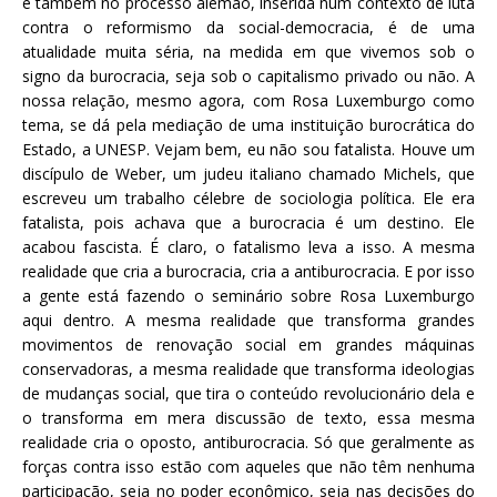
e também no processo alemão, inserida num contexto de luta
contra o reformismo da social-democracia, é de uma
atualidade muita séria, na medida em que vivemos sob o
signo da burocracia, seja sob o capitalismo privado ou não. A
nossa relação, mesmo agora, com Rosa Luxemburgo como
tema, se dá pela mediação de uma instituição burocrática do
Estado, a UNESP. Vejam bem, eu não sou fatalista. Houve um
discípulo de Weber, um judeu italiano chamado Michels, que
escreveu um trabalho célebre de sociologia política. Ele era
fatalista, pois achava que a burocracia é um destino. Ele
acabou fascista. É claro, o fatalismo leva a isso. A mesma
realidade que cria a burocracia, cria a antiburocracia. E por isso
a gente está fazendo o seminário sobre Rosa Luxemburgo
aqui dentro. A mesma realidade que transforma grandes
movimentos de renovação social em grandes máquinas
conservadoras, a mesma realidade que transforma ideologias
de mudanças social, que tira o conteúdo revolucionário dela e
o transforma em mera discussão de texto, essa mesma
realidade cria o oposto, antiburocracia. Só que geralmente as
forças contra isso estão com aqueles que não têm nenhuma
participação, seja no poder econômico, seja nas decisões do