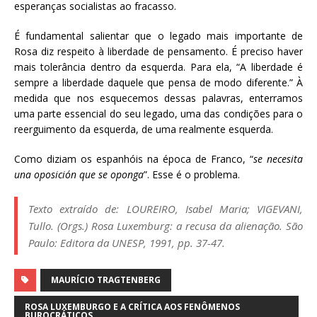
esperanças socialistas ao fracasso.
É fundamental salientar que o legado mais importante de
Rosa diz respeito à liberdade de pensamento. É preciso haver
mais tolerância dentro da esquerda. Para ela, “A liberdade é
sempre a liberdade daquele que pensa de modo diferente.” À
medida que nos esquecemos dessas palavras, enterramos
uma parte essencial do seu legado, uma das condições para o
reerguimento da esquerda, de uma realmente esquerda.
Como diziam os espanhóis na época de Franco, “
se necesita
una oposición que se oponga
”. Esse é o problema.
Texto extraído de: LOUREIRO, Isabel Maria; VIGEVANI,
Tullo. (Orgs.) Rosa Luxemburg: a recusa da alienação. São
Paulo: Editora da UNESP, 1991, pp. 37-47.
MAURÍCIO TRAGTENBERG
ROSA LUXEMBURGO E A CRÍTICA AOS FENÔMENOS
BUROCRÁTICOS