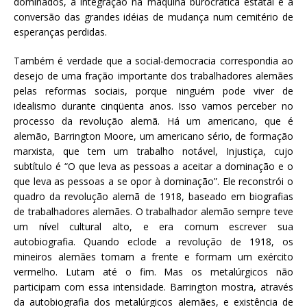
dominados, a integração na máquina burocrática estatal e a
conversão das grandes idéias de mudança num cemitério de
esperanças perdidas.
Também é verdade que a social-democracia correspondia ao
desejo de uma fração importante dos trabalhadores alemães
pelas reformas sociais, porque ninguém pode viver de
idealismo durante cinqüenta anos. Isso vamos perceber no
processo da revolução alemã. Há um americano, que é
alemão, Barrington Moore, um americano sério, de formação
marxista, que tem um trabalho notável, Injustiça, cujo
subtítulo é “O que leva as pessoas a aceitar a dominação e o
que leva as pessoas a se opor à dominação”. Ele reconstrói o
quadro da revolução alemã de 1918, baseado em biografias
de trabalhadores alemães. O trabalhador alemão sempre teve
um nível cultural alto, e era comum escrever sua
autobiografia. Quando eclode a revolução de 1918, os
mineiros alemães tomam a frente e formam um exército
vermelho. Lutam até o fim. Mas os metalúrgicos não
participam com essa intensidade. Barrington mostra, através
da autobiografia dos metalúrgicos alemães, e existência de