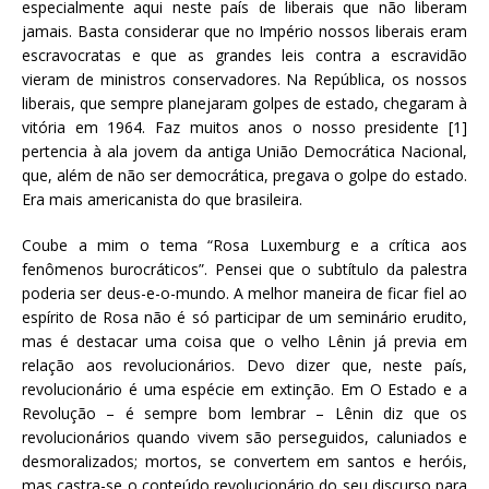
especialmente aqui neste país de liberais que não liberam
jamais. Basta considerar que no Império nossos liberais eram
escravocratas e que as grandes leis contra a escravidão
vieram de ministros conservadores. Na República, os nossos
liberais, que sempre planejaram golpes de estado, chegaram à
vitória em 1964. Faz muitos anos o nosso presidente [1]
pertencia à ala jovem da antiga União Democrática Nacional,
que, além de não ser democrática, pregava o golpe do estado.
Era mais americanista do que brasileira.
Coube a mim o tema “Rosa Luxemburg e a crítica aos
fenômenos burocráticos”. Pensei que o subtítulo da palestra
poderia ser deus-e-o-mundo. A melhor maneira de ficar fiel ao
espírito de Rosa não é só participar de um seminário erudito,
mas é destacar uma coisa que o velho Lênin já previa em
relação aos revolucionários. Devo dizer que, neste país,
revolucionário é uma espécie em extinção. Em O Estado e a
Revolução – é sempre bom lembrar – Lênin diz que os
revolucionários quando vivem são perseguidos, caluniados e
desmoralizados; mortos, se convertem em santos e heróis,
mas castra-se o conteúdo revolucionário do seu discurso para