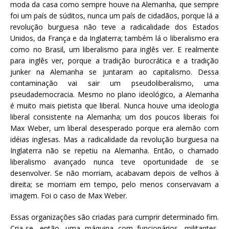
moda da casa como sempre houve na Alemanha, que sempre
foi um país de súditos, nunca um país de cidadãos, porque lá a
revolução burguesa não teve a radicalidade dos Estados
Unidos, da França e da Inglaterra; também lá o liberalismo era
como no Brasil, um liberalismo para inglês ver. E realmente
para inglês ver, porque a tradição burocrática e a tradição
junker na Alemanha se juntaram ao capitalismo. Dessa
contaminação vai sair um pseudoliberalismo, uma
pseudademocracia. Mesmo no plano ideológico, a Alemanha
é muito mais pietista que liberal. Nunca houve uma ideologia
liberal consistente na Alemanha; um dos poucos liberais foi
Max Weber, um liberal desesperado porque era alemão com
idéias inglesas. Mas a radicalidade da revolução burguesa na
Inglaterra não se repetiu na Alemanha. Então, o chamado
liberalismo avançado nunca teve oportunidade de se
desenvolver. Se não morriam, acabavam depois de velhos à
direita; se morriam em tempo, pelo menos conservavam a
imagem. Foi o caso de Max Weber.
Essas organizações são criadas para cumprir determinado fim.
Cria-se, então, uma máquina com funcionários, militantes,