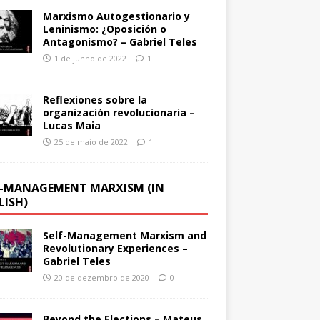
Marxismo Autogestionario y
Leninismo: ¿Oposición o
Antagonismo? – Gabriel Teles
1 de junho de 2022
1
Reflexiones sobre la
organización revolucionaria –
Lucas Maia
25 de maio de 2022
1
F-MANAGEMENT MARXISM (IN
LISH)
Self-Management Marxism and
Revolutionary Experiences –
Gabriel Teles
20 de dezembro de 2020
0
Beyond the Elections – Mateus