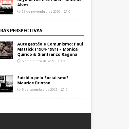
Alves
26 de novembro de 2020
0
RAS PERSPECTIVAS
Autogestão e Comunismo: Paul
Mattick (1904-1981) – Monica
Quirico & Gianfranco Ragona
5 de outubro de 2022
0
Suicídio pelo Socialismo? –
Maurice Brinton
5 de setembro de 2022
0