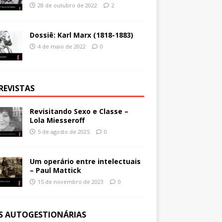
28 de outubro de 2022
2
Dossiê: Karl Marx (1818-1883)
4 de maio de 2022
0
REVISTAS
Revisitando Sexo e Classe –
Lola Miesseroff
5 de agosto de 2025
0
Um operário entre intelectuais
– Paul Mattick
15 de novembro de 2023
0
ES AUTOGESTIONÁRIAS