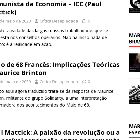
unista da Economia – ICC (Paul
tick)
 de maio de 2020
Crítica Desapiedada
0
uto-atividade das largas massas trabalhadoras que se
MAR
esta nos conselhos operários. Não há nisso nada de
BRA
co: é a realidade em ação.
o de 68 Francês: Implicações Teóricas
aurice Brinton
 de maio de 2020
Crítica Desapiedada
0
to aqui agora traduzido trata-se da resposta de Maurice
on, militante do grupo Solidarity, a uma interpretação
madora dos acontecimentos do Maio de 68.
MAR
l Mattick: A paixão da revolução ou a
ESP