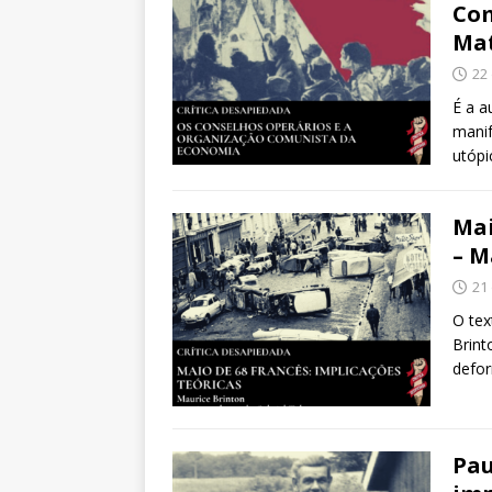
Com
Mat
22
É a a
manif
utópi
Mai
– M
21
O tex
Brint
defor
Pau