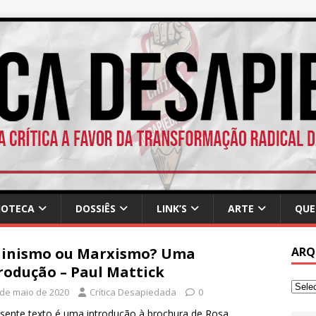
IOTECA
DOSSIÊS
LINK’S
ARTE
QUE
ninismo ou Marxismo? Uma
ARQ
rodução – Paul Mattick
 de maio de 2020
Crítica Desapiedada
0
sente texto é uma introdução à brochura de Rosa