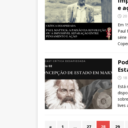
imp
e a
20
Em 19
Paul 
série
Cope
Pod
Est
18
Está 
dispo
sobr
lives
«
1
…
27
28
29