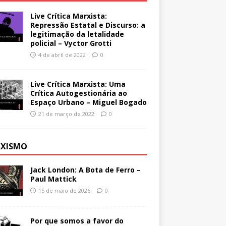
Live Crítica Marxista:
Repressão Estatal e Discurso: a
legitimação da letalidade
policial – Vyctor Grotti
4 de abril de 2022
0
Live Crítica Marxista: Uma
Crítica Autogestionária ao
Espaço Urbano – Miguel Bogado
21 de março de 2022
0
XISMO
Jack London: A Bota de Ferro –
Paul Mattick
15 de maio de 2026
0
Por que somos a favor do