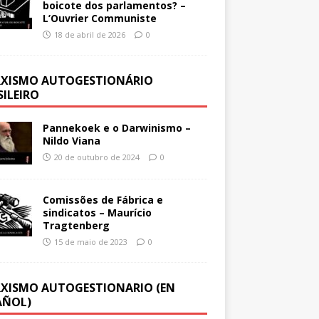
boicote dos parlamentos? –
L’Ouvrier Communiste
18 de abril de 2026
0
XISMO AUTOGESTIONÁRIO
SILEIRO
Pannekoek e o Darwinismo –
Nildo Viana
20 de outubro de 2024
0
Comissões de Fábrica e
sindicatos – Maurício
Tragtenberg
15 de maio de 2023
0
XISMO AUTOGESTIONARIO (EN
AÑOL)