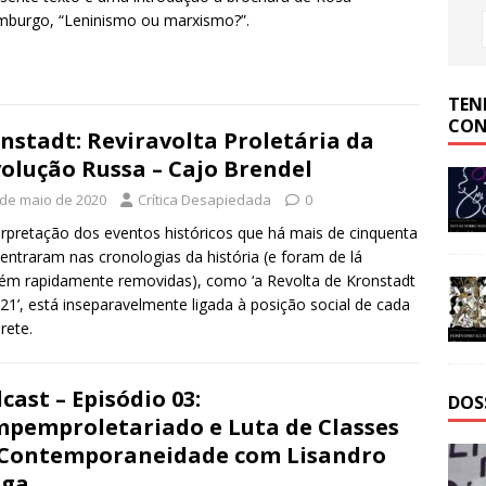
burgo, “Leninismo ou marxismo?”.
TEN
CON
nstadt: Reviravolta Proletária da
olução Russa – Cajo Brendel
 de maio de 2020
Crítica Desapiedada
0
erpretação dos eventos históricos que há mais de cinquenta
entraram nas cronologias da história (e foram de lá
m rapidamente removidas), como ‘a Revolta de Kronstadt
21’, está inseparavelmente ligada à posição social de cada
rete.
cast – Episódio 03:
DOS
pemproletariado e Luta de Classes
Contemporaneidade com Lisandro
aga