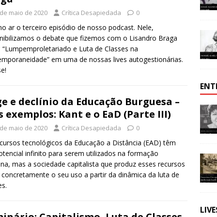
 de maio de 2020
Crítica Desapiedada
0
no ar o terceiro episódio de nosso podcast. Nele,
nibilizamos o debate que fizemos com o Lisandro Braga
 “Lumpemproletariado e Luta de Classes na
mporaneidade” em uma de nossas lives autogestionárias.
e!
ENT
e e declínio da Educação Burguesa –
s exemplos: Kant e o EaD (Parte III)
 de maio de 2020
Crítica Desapiedada
0
cursos tecnológicos da Educação a Distância (EAD) têm
tencial infinito para serem utilizados na formação
a, mas a sociedade capitalista que produz esses recursos
a concretamente o seu uso a partir da dinâmica da luta de
es.
LIV
inário: Capitalismo, Luta de Classes