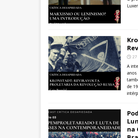
Luxem
Kro
Rev
27
A int
anos 
també
de 19
intérp
Pod
Lum
na 
Br