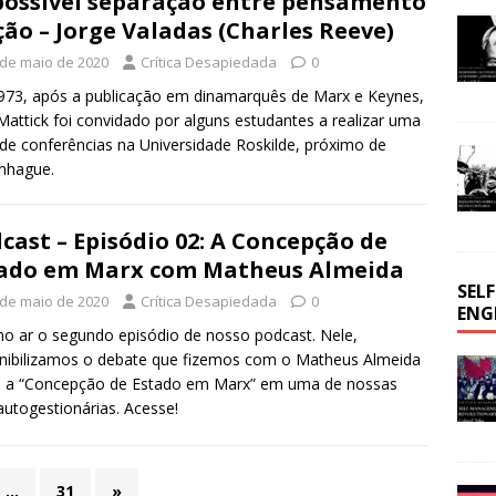
ossível separação entre pensamento
ção – Jorge Valadas (Charles Reeve)
 de maio de 2020
Crítica Desapiedada
0
73, após a publicação em dinamarquês de Marx e Keynes,
Mattick foi convidado por alguns estudantes a realizar uma
 de conferências na Universidade Roskilde, próximo de
nhague.
cast – Episódio 02: A Concepção de
ado em Marx com Matheus Almeida
SEL
 de maio de 2020
Crítica Desapiedada
0
ENG
no ar o segundo episódio de nosso podcast. Nele,
nibilizamos o debate que fizemos com o Matheus Almeida
e a “Concepção de Estado em Marx” em uma de nossas
 autogestionárias. Acesse!
…
31
»