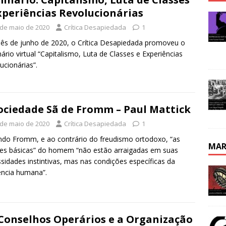
xperiências Revolucionárias
 de maio de 2020
Crítica Desapiedada
1
s de junho de 2020, o Crítica Desapiedada promoveu o
ário virtual “Capitalismo, Luta de Classes e Experiências
ucionárias”.
ociedade Sã de Fromm – Paul Mattick
 de maio de 2020
Crítica Desapiedada
1
do Fromm, e ao contrário do freudismo ortodoxo, “as
MAR
es básicas” do homem “não estão arraigadas em suas
sidades instintivas, mas nas condições específicas da
ência humana”.
Conselhos Operários e a Organização