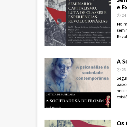
e E
24
No mê
semin
Revol
A S
23
Segun
paixõ
neces
exist
Os 