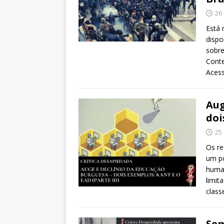
26
Está 
dispo
sobre
Conte
Acess
Aug
doi
25
Os re
um po
human
limit
class
Sem