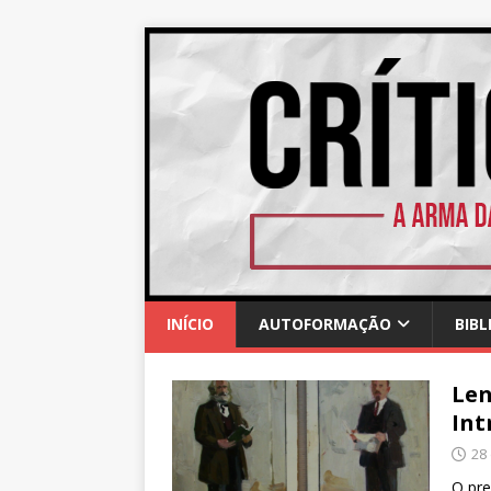
INÍCIO
AUTOFORMAÇÃO
BIBL
Le
Int
28
O pre