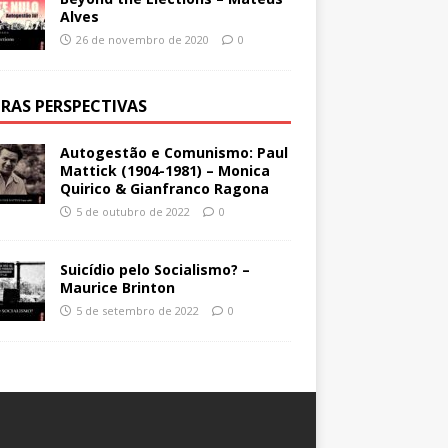
Alves
26 de novembro de 2020
0
RAS PERSPECTIVAS
Autogestão e Comunismo: Paul
Mattick (1904-1981) – Monica
Quirico & Gianfranco Ragona
5 de outubro de 2022
0
Suicídio pelo Socialismo? –
Maurice Brinton
5 de setembro de 2022
0