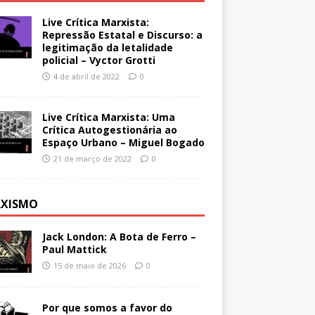
Live Crítica Marxista:
Repressão Estatal e Discurso: a
legitimação da letalidade
policial – Vyctor Grotti
4 de abril de 2022
0
Live Crítica Marxista: Uma
Crítica Autogestionária ao
Espaço Urbano – Miguel Bogado
21 de março de 2022
0
XISMO
Jack London: A Bota de Ferro –
Paul Mattick
15 de maio de 2026
0
Por que somos a favor do