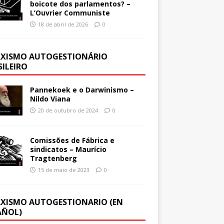
boicote dos parlamentos? –
L’Ouvrier Communiste
18 de abril de 2026
0
XISMO AUTOGESTIONÁRIO
SILEIRO
Pannekoek e o Darwinismo –
Nildo Viana
20 de outubro de 2024
0
Comissões de Fábrica e
sindicatos – Maurício
Tragtenberg
15 de maio de 2023
0
XISMO AUTOGESTIONARIO (EN
AÑOL)