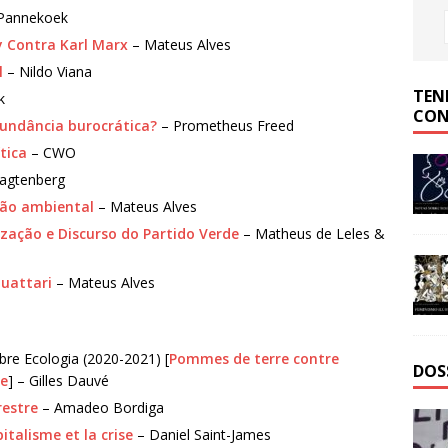
Pannekoek
y Contra Karl Marx
– Mateus Alves
l
– Nildo Viana
TEN
k
CON
bundância burocrática?
– Prometheus Freed
tica
– CWO
ragtenberg
tão ambiental
– Mateus Alves
ização e Discurso do Partido Verde
– Matheus de Leles &
Guattari
– Mateus Alves
bre Ecologia (2020-2021) [
Pommes de terre contre
DOS
ie
]
– Gilles Dauvé
restre
– Amadeo Bordiga
pitalisme et la crise
– Daniel Saint-James