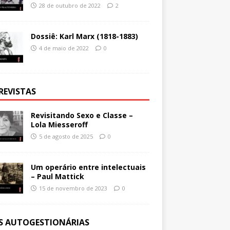
28 de outubro de 2022
2
Dossiê: Karl Marx (1818-1883)
4 de maio de 2022
0
REVISTAS
Revisitando Sexo e Classe –
Lola Miesseroff
5 de agosto de 2025
0
Um operário entre intelectuais
– Paul Mattick
15 de novembro de 2023
0
ES AUTOGESTIONÁRIAS