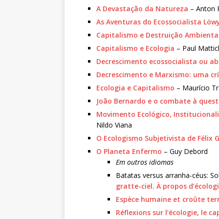
A Devastação da Natureza
– Anton 
As Aventuras do Ecossocialista Löw
Capitalismo e Destruição Ambienta
Capitalismo e Ecologia
– Paul Mattic
Decrescimento ecossocialista ou a
Decrescimento e Marxismo: uma crí
Ecologia e Capitalismo
– Maurício T
João Bernardo e o combate à ques
Movimento Ecológico, Institucional
Nildo Viana
O Ecologismo Subjetivista de Félix 
O Planeta Enfermo
– Guy Debord
Em outros idiomas
Batatas versus arranha-céus: So
gratte-ciel. À propos d’écolog
Espèce humaine et croûte ter
Réflexions sur l’écologie, le ca