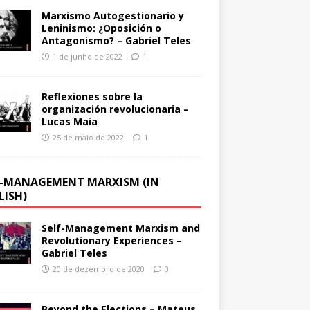
Marxismo Autogestionario y
Leninismo: ¿Oposición o
Antagonismo? – Gabriel Teles
1 de junho de 2022
1
Reflexiones sobre la
organización revolucionaria –
Lucas Maia
25 de maio de 2022
1
F-MANAGEMENT MARXISM (IN
LISH)
Self-Management Marxism and
Revolutionary Experiences –
Gabriel Teles
20 de dezembro de 2020
0
Beyond the Elections – Mateus