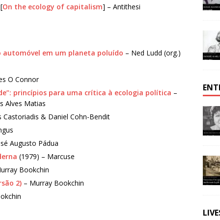
[
On the ecology of capitalism
] – Antithesi
do automóvel em um planeta poluído
– Ned Ludd (org.)
es O Connor
ENT
e”: princípios para uma crítica à ecologia política
–
os Alves Matias
s Castoriadis & Daniel Cohn-Bendit
ngus
osé Augusto Pádua
derna
(1979) – Marcuse
urray Bookchin
rsão 2)
– Murray Bookchin
okchin
LIV