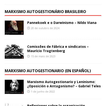
MARXISMO AUTOGESTIONÁRIO BRASILEIRO
Pannekoek e o Darwinismo – Nildo Viana
20 de outubro de 2024
Comissões de Fábrica e sindicatos –
Maurício Tragtenberg
15 de maio de 2023
MARXISMO AUTOGESTIONARIO (EN ESPAÑOL)
Marxismo Autogestionario y Leninismo:
¿Oposición o Antagonismo? – Gabriel Teles
1 de junho de 2022
Reflexiones sobre la organización