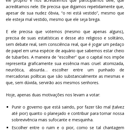
ele próprio e nós acreditemos que participamos dele, que
acreditamos nele. Ele precisa que digamos repetidamente que,
apesar de sua nudez óbvia, “o rei está vestido”, mesmo que
ele esteja mal vestido, mesmo que ele seja brega.
E ele precisa que votemos (mesmo que apenas alguns),
precisa de suas estatísticas e desse ato religioso e solitário,
sem debate real, sem consciência real, que é jogar um pedaço
de papel em uma espécie de aquário que sabemos estar cheio
de tubarões. A maneira de “escolher” que o capital nos impõe
representa graficamente sua essência mais cruel: atomizada,
neurótica, absurda… escolher entre um punhado de
mercadorias políticas que são substancialmente as mesmas e
que, sem dúvida, servirão aos mesmos senhores.
Hoje, apenas duas motivações nos levam a votar:
Punir o governo que está saindo, por fazer tão mal (talvez
até pior) quanto o planejado e contribuir para tornar nossa
sobrevivência mais sufocante e mesquinha.
Escolher entre o ruim e o pior, como se tal chantagem