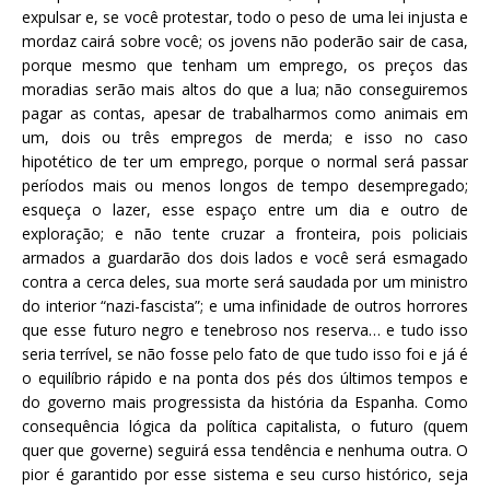
expulsar e, se você protestar, todo o peso de uma lei injusta e
mordaz cairá sobre você; os jovens não poderão sair de casa,
porque mesmo que tenham um emprego, os preços das
moradias serão mais altos do que a lua; não conseguiremos
pagar as contas, apesar de trabalharmos como animais em
um, dois ou três empregos de merda; e isso no caso
hipotético de ter um emprego, porque o normal será passar
períodos mais ou menos longos de tempo desempregado;
esqueça o lazer, esse espaço entre um dia e outro de
exploração; e não tente cruzar a fronteira, pois policiais
armados a guardarão dos dois lados e você será esmagado
contra a cerca deles, sua morte será saudada por um ministro
do interior “nazi-fascista”; e uma infinidade de outros horrores
que esse futuro negro e tenebroso nos reserva… e tudo isso
seria terrível, se não fosse pelo fato de que tudo isso foi e já é
o equilíbrio rápido e na ponta dos pés dos últimos tempos e
do governo mais progressista da história da Espanha. Como
consequência lógica da política capitalista, o futuro (quem
quer que governe) seguirá essa tendência e nenhuma outra. O
pior é garantido por esse sistema e seu curso histórico, seja