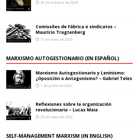
20 de outubro de 2024
Comissões de Fábrica e sindicatos –
Maurício Tragtenberg
15 de maio de 2023
MARXISMO AUTOGESTIONARIO (EN ESPAÑOL)
Marxismo Autogestionario y Leninismo:
¿Oposición o Antagonismo? – Gabriel Teles
1 de junho de 2022
Reflexiones sobre la organización
revolucionaria – Lucas Maia
25 de maio de 2022
SELF-MANAGEMENT MARXISM (IN ENGLISH)