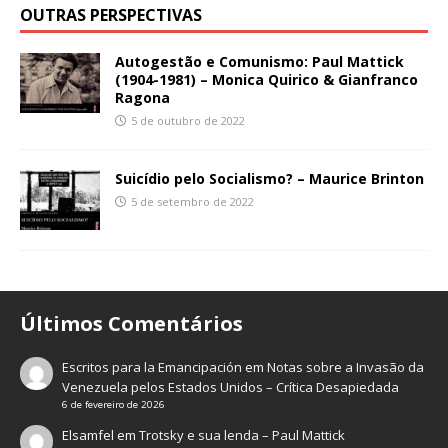
OUTRAS PERSPECTIVAS
Autogestão e Comunismo: Paul Mattick
(1904-1981) – Monica Quirico & Gianfranco
Ragona
5 de outubro de 2022
Suicídio pelo Socialismo? – Maurice Brinton
5 de setembro de 2022
Últimos Comentários
Escritos para la Emancipación
em
Notas sobre a Invasão da
Venezuela pelos Estados Unidos – Crítica Desapiedada
6 de fevereiro de 2026
Elsamfel
em
Trotsky e sua lenda – Paul Mattick