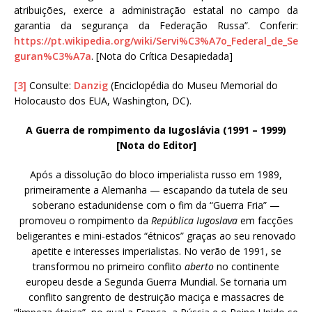
atribuições, exerce a administração estatal no campo da
garantia da segurança da Federação Russa”. Conferir:
https://pt.wikipedia.org/wiki/Servi%C3%A7o_Federal_de_Se
guran%C3%A7a
. [Nota do Crítica Desapiedada]
[3]
Consulte:
Danzig
(Enciclopédia do Museu Memorial do
Holocausto dos EUA, Washington, DC).
A Guerra de rompimento da Iugoslávia (1991 – 1999)
[Nota do Editor]
Após a dissolução do bloco imperialista russo em 1989,
primeiramente a Alemanha — escapando da tutela de seu
soberano estadunidense com o fim da “Guerra Fria” —
promoveu o rompimento da
República Iugoslava
em facções
beligerantes e mini-estados “étnicos” graças ao seu renovado
apetite e interesses imperialistas. No verão de 1991, se
transformou no primeiro conflito
aberto
no continente
europeu desde a Segunda Guerra Mundial. Se tornaria um
conflito sangrento de destruição maciça e massacres de