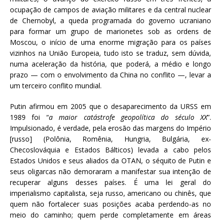
ocupação de campos de aviação militares e da central nuclear
de Chernobyl, a queda programada do governo ucraniano
para formar um grupo de marionetes sob as ordens de
Moscou, o início de uma enorme migração para os países
vizinhos na União Europeia, tudo isto se traduz, sem dúvida,
numa aceleração da história, que poderá, a médio e longo
prazo — com o envolvimento da China no conflito —, levar a
um terceiro conflito mundial.
Putin afirmou em 2005 que o desaparecimento da URSS em
1989 foi “
a maior catástrofe geopolítica do século XX
”.
Impulsionado, é verdade, pela erosão das margens do Império
[russo] (Polônia, Romênia, Hungria, Bulgária, ex-
Checoslováquia e Estados Bálticos) levada a cabo pelos
Estados Unidos e seus aliados da OTAN, o séquito de Putin e
seus oligarcas não demoraram a manifestar sua intenção de
recuperar alguns desses países. É uma lei geral do
imperialismo capitalista, seja russo, americano ou chinês, que
quem não fortalecer suas posições acaba perdendo-as no
meio do caminho; quem perde completamente em áreas