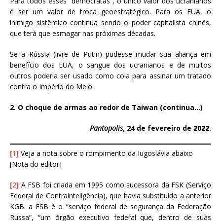
Para todos esses “democratas”, o único valor dos ucranianos
é ser um valor de troca geoestratégico. Para os EUA, o
inimigo sistêmico continua sendo o poder capitalista chinês,
que terá que esmagar nas próximas décadas.
Se a Rússia (livre de Putin) pudesse mudar sua aliança em
benefício dos EUA, o sangue dos ucranianos e de muitos
outros poderia ser usado como cola para assinar um tratado
contra o Império do Meio.
2. O choque de armas ao redor de Taiwan (continua…)
Pantopolis
, 24 de fevereiro de 2022.
[1]
Veja a nota sobre o rompimento da Iugoslávia abaixo
[Nota do editor]
[2]
A FSB foi criada em 1995 como sucessora da FSK (Serviço
Federal de Contrainteligência), que havia substituído a anterior
KGB. a FSB é o “serviço federal de segurança da Federação
Russa”, “um órgão executivo federal que, dentro de suas