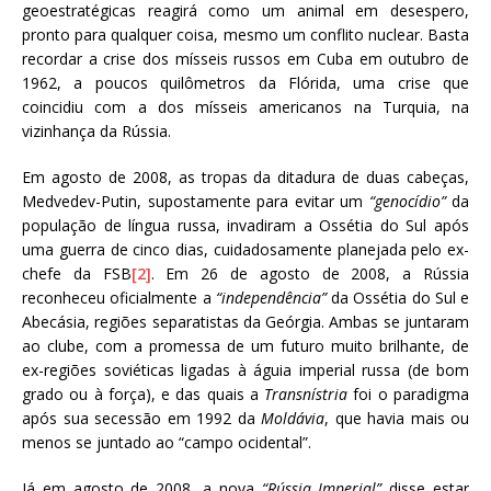
geoestratégicas reagirá como um animal em desespero,
pronto para qualquer coisa, mesmo um conflito nuclear. Basta
recordar a crise dos mísseis russos em Cuba em outubro de
1962, a poucos quilômetros da Flórida, uma crise que
coincidiu com a dos mísseis americanos na Turquia, na
vizinhança da Rússia.
Em agosto de 2008, as tropas da ditadura de duas cabeças,
Medvedev-Putin, supostamente para evitar um
“genocídio”
da
população de língua russa, invadiram a Ossétia do Sul após
uma guerra de cinco dias, cuidadosamente planejada pelo ex-
chefe da FSB
[2]
. Em 26 de agosto de 2008, a Rússia
reconheceu oficialmente a
“independência”
da Ossétia do Sul e
Abecásia, regiões separatistas da Geórgia. Ambas se juntaram
ao clube, com a promessa de um futuro muito brilhante, de
ex-regiões soviéticas ligadas à águia imperial russa (de bom
grado ou à força), e das quais a
Transnístria
foi o paradigma
após sua secessão em 1992 da
Moldávia
, que havia mais ou
menos se juntado ao “campo ocidental”.
Já em agosto de 2008, a nova
“Rússia Imperial”
disse estar