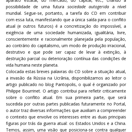
aparato estatal, do mercado, do capital, etc., criando a
possibilidade de uma futura
sociedade autogerida
a nível
mundial. Segue-se, portanto, a tarefa do CD em contribuir
com essa luta, manifestando que a única saída para o conflito
atual (e outros futuros) é a concretização do impossível, a
exigência de uma sociedade humanizada, igualitária, livre,
conscientemente e racionalmente planejada pela população,
ao contrário do capitalismo, um modo de produção irracional,
destrutivo e que pode ser capaz de levar à extinção, à
destruição parcial ou deterioração contínua das condições de
vida humana neste planeta.
Colocada estas breves palavras do CD sobre a situação atual,
a invasão da Rússia na Ucrânia, disponibilizamos ao leitor o
artigo publicado no blog Pantopolis, o qual é organizado por
Philippe Bourrinet. O artigo contribui para refletir criticamente
sobre o conflito atual. Em sua primeira parte, que será
sucedida por outras partes publicadas futuramente no Portal,
o autor traz diversas informações que auxiliam a compreender
o contexto que envolve os interesses entre as duas principais
figuras por trás da guerra atual: os Estados Unidos e a China.
Temos, assim, uma visão que posiciona-se contra qualquer