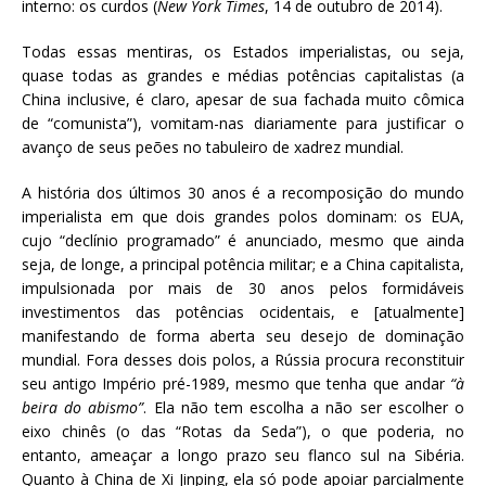
interno: os curdos (
New York Times
, 14 de outubro de 2014).
Todas essas mentiras, os Estados imperialistas, ou seja,
quase todas as grandes e médias potências capitalistas (a
China inclusive, é claro, apesar de sua fachada muito cômica
de “comunista”), vomitam-nas diariamente para justificar o
avanço de seus peões no tabuleiro de xadrez mundial.
A história dos últimos 30 anos é a recomposição do mundo
imperialista em que dois grandes polos dominam: os EUA,
cujo “declínio programado” é anunciado, mesmo que ainda
seja, de longe, a principal potência militar; e a China capitalista,
impulsionada por mais de 30 anos pelos formidáveis
investimentos das potências ocidentais, e [atualmente]
manifestando de forma aberta seu desejo de dominação
mundial. Fora desses dois polos, a Rússia procura reconstituir
seu antigo Império pré-1989, mesmo que tenha que andar
“à
beira do abismo”
. Ela não tem escolha a não ser escolher o
eixo chinês (o das “Rotas da Seda”), o que poderia, no
entanto, ameaçar a longo prazo seu flanco sul na Sibéria.
Quanto à China de Xi Jinping, ela só pode apoiar parcialmente