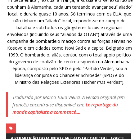
“limpeza étnica”, no qual a França, a Rússia e o Reino Unido se
opunham à Alemanha, cada um tentando avançar seu” aliado”
local, e duraria quase 10 anos. Só terminou com os EUA, que
não tinham um “aliado” local, impondo-se no campo de
batalha e sob todos os gângsteres locais e regionais
envolvidos (incluindo seus “aliados da OTAN”) através de uma
campanha de bombardeio maciço contra as forças sérvias no
Kosovo e em cidades como Novi Sad e a capital Belgrado em
1999. O bombardeio, aliás, contou com o total apoio político
do governo de coalizão de centro-esquerda na Alemanha na
época, composto pelo SPD e pelo “Partido Verde”, sob a
liderança conjunta do Chanceler Schroeder (SPD) e do
Ministro das Relações Exteriores Fischer (“Os Verdes”).
Traduzido por Marco Tulio Vieira. A versão original (em
francês) encontra-se disponível em:
Le repartage du
monde capitaliste a commencé…
.
A REPARTIÇÃO DO MUNDO CAPITALISTA COMEÇOU… (PARTE