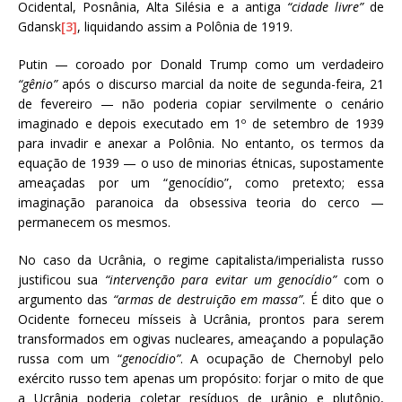
Ocidental, Posnânia, Alta Silésia e a antiga
“cidade livre”
de
Gdansk
[3]
, liquidando assim a Polônia de 1919.
Putin — coroado por Donald Trump como um verdadeiro
“gênio”
após o discurso marcial da noite de segunda-feira, 21
de fevereiro — não poderia copiar servilmente o cenário
imaginado e depois executado em 1º de setembro de 1939
para invadir e anexar a Polônia. No entanto, os termos da
equação de 1939 — o uso de minorias étnicas, supostamente
ameaçadas por um “genocídio”, como pretexto; essa
imaginação paranoica da obsessiva teoria do cerco —
permanecem os mesmos.
No caso da Ucrânia, o regime capitalista/imperialista russo
justificou sua
“intervenção para evitar um genocídio”
com o
argumento das
“armas de destruição em massa”
. É dito que o
Ocidente forneceu mísseis à Ucrânia, prontos para serem
transformados em ogivas nucleares, ameaçando a população
russa com um “
genocídio”
. A ocupação de Chernobyl pelo
exército russo tem apenas um propósito: forjar o mito de que
a Ucrânia poderia coletar resíduos de urânio e plutônio,