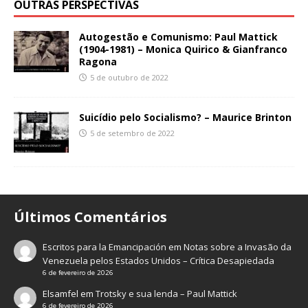
OUTRAS PERSPECTIVAS
Autogestão e Comunismo: Paul Mattick
(1904-1981) – Monica Quirico & Gianfranco
Ragona
5 de outubro de 2022
Suicídio pelo Socialismo? – Maurice Brinton
5 de setembro de 2022
Últimos Comentários
Escritos para la Emancipación
em
Notas sobre a Invasão da
Venezuela pelos Estados Unidos – Crítica Desapiedada
6 de fevereiro de 2026
Elsamfel
em
Trotsky e sua lenda – Paul Mattick
6 de fevereiro de 2026