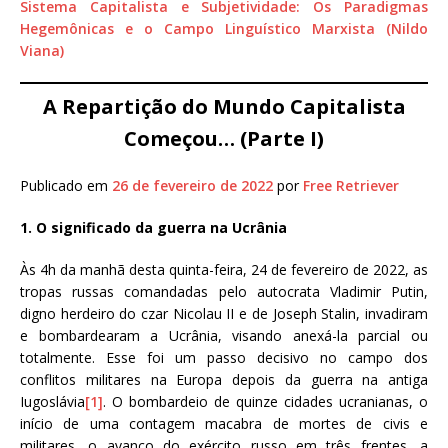
Sistema Capitalista e Subjetividade: Os Paradigmas
Hegemônicas e o Campo Linguístico Marxista (Nildo
Viana)
A Repartição do Mundo Capitalista
Começou… (Parte I)
Publicado em
26 de fevereiro de 2022
por
Free Retriever
1. O significado da guerra na Ucrânia
Às 4h da manhã desta quinta-feira, 24 de fevereiro de 2022, as
tropas russas comandadas pelo autocrata Vladimir Putin,
digno herdeiro do czar Nicolau II e de Joseph Stalin, invadiram
e bombardearam a Ucrânia, visando anexá-la parcial ou
totalmente. Esse foi um passo decisivo no campo dos
conflitos militares na Europa depois da guerra na antiga
Iugoslávia
[1]
. O bombardeio de quinze cidades ucranianas, o
início de uma contagem macabra de mortes de civis e
militares, o avanço do exército russo em três frentes, a