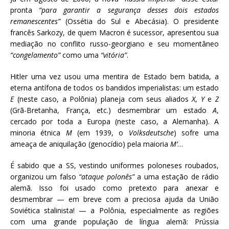
pronta
“para garantir a segurança desses dois estados
remanescentes”
(Ossétia do Sul e Abecásia). O presidente
francês Sarkozy, de quem Macron é sucessor, apresentou sua
mediação no conflito russo-georgiano e seu momentâneo
“congelamento”
como uma
“vitória”
.
Hitler uma vez usou uma mentira de Estado bem batida, a
eterna antífona de todos os bandidos imperialistas: um estado
E
(neste caso, a Polônia) planeja com seus aliados
X
,
Y
e
Z
(Grã-Bretanha, França, etc.) desmembrar um estado
A
,
cercado por toda a Europa (neste caso, a Alemanha). A
minoria étnica
M
(em 1939, o
Volksdeutsche
) sofre uma
ameaça de aniquilação (genocídio) pela maioria
M’
…
É sabido que a SS, vestindo uniformes poloneses roubados,
organizou um falso
“ataque polonês”
a uma estação de rádio
alemã. Isso foi usado como pretexto para anexar e
desmembrar — em breve com a preciosa ajuda da União
Soviética stalinista! — a Polônia, especialmente as regiões
com uma grande população de língua alemã: Prússia