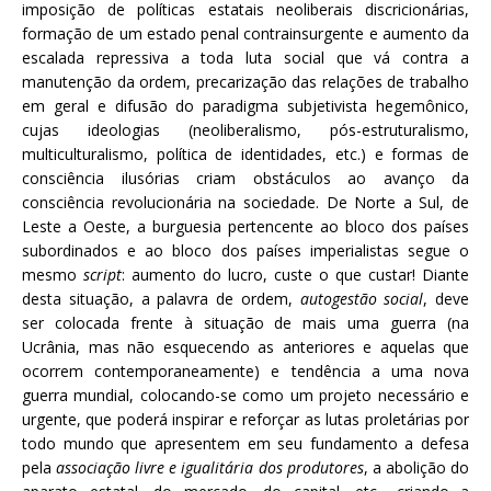
imposição de políticas estatais neoliberais discricionárias,
formação de um estado penal contrainsurgente e aumento da
escalada repressiva a toda luta social que vá contra a
manutenção da ordem, precarização das relações de trabalho
em geral e difusão do paradigma subjetivista hegemônico,
cujas ideologias (neoliberalismo, pós-estruturalismo,
multiculturalismo, política de identidades, etc.) e formas de
consciência ilusórias criam obstáculos ao avanço da
consciência revolucionária na sociedade. De Norte a Sul, de
Leste a Oeste, a burguesia pertencente ao bloco dos países
subordinados e ao bloco dos países imperialistas segue o
mesmo
script
: aumento do lucro, custe o que custar! Diante
desta situação, a palavra de ordem,
autogestão social
, deve
ser colocada frente à situação de mais uma guerra (na
Ucrânia, mas não esquecendo as anteriores e aquelas que
ocorrem contemporaneamente) e tendência a uma nova
guerra mundial, colocando-se como um projeto necessário e
urgente, que poderá inspirar e reforçar as lutas proletárias por
todo mundo que apresentem em seu fundamento a defesa
pela
associação livre e igualitária dos produtores
, a abolição do