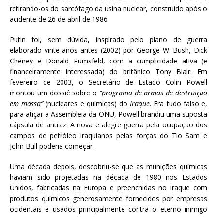
retirando-os do sarcófago da usina nuclear, construído após o
acidente de 26 de abril de 1986.
Putin foi, sem dúvida, inspirado pelo plano de guerra
elaborado vinte anos antes (2002) por George W. Bush, Dick
Cheney e Donald Rumsfeld, com a cumplicidade ativa (e
financeiramente interessada) do britânico Tony Blair. Em
fevereiro de 2003, o Secretário de Estado Colin Powell
montou um dossiê sobre o
“programa de armas de destruição
em massa”
(nucleares e químicas) do
Iraque
. Era tudo falso e,
para atiçar a Assembleia da ONU, Powell brandiu uma suposta
cápsula de antraz. A nova e alegre guerra pela ocupação dos
campos de petróleo iraquianos pelas forças do Tio Sam e
John Bull poderia começar.
Uma década depois, descobriu-se que as munições químicas
haviam sido projetadas na década de 1980 nos Estados
Unidos, fabricadas na Europa e preenchidas no Iraque com
produtos químicos generosamente fornecidos por empresas
ocidentais e usados principalmente contra o eterno inimigo