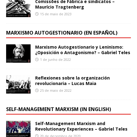
Comissões de Fábrica e sindicatos –
Maurício Tragtenberg
15 de maio de 2023
MARXISMO AUTOGESTIONARIO (EN ESPAÑOL)
Marxismo Autogestionario y Leninismo:
¿Oposición o Antagonismo? – Gabriel Teles
1 de junho de 2022
Reflexiones sobre la organización
revolucionaria – Lucas Maia
25 de maio de 2022
SELF-MANAGEMENT MARXISM (IN ENGLISH)
Self-Management Marxism and
Revolutionary Experiences – Gabriel Teles
20 de dezembro de 2020