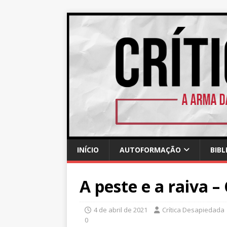
INÍCIO
AUTOFORMAÇÃO
BIBL
A peste e a raiva –
4 de abril de 2021
Crítica Desapiedada
0