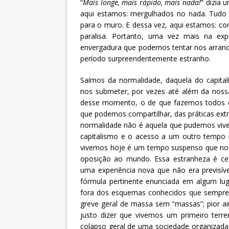
“
Mais longe, mais rápido, mais nada!
” dizia 
aqui estamos: mergulhados no nada. Tudo
para o muro. E dessa vez, aqui estamos: co
paralisa. Portanto, uma vez mais na expe
envergadura que podemos tentar nos arranc
período surpreendentemente estranho.
Saímos da normalidade, daquela do capit
nos submeter, por vezes até além da nossa
desse momento, o de que fazemos todos e 
que podemos compartilhar, das práticas ext
normalidade não é aquela que pudemos vive
capitalismo e o acesso a um outro tempo pr
vivemos hoje é um tempo suspenso que no
oposição ao mundo. Essa estranheza é ce
uma experiência nova que não era previsíve
fórmula pertinente enunciada em algum luga
fora dos esquemas conhecidos que sempre
greve geral de massa sem “massas”; pior ai
justo dizer que vivemos um primeiro ter
colapso geral de uma sociedade organizada 