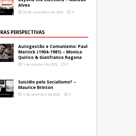
Alves
26 de novembro de 2020
0
RAS PERSPECTIVAS
Autogestão e Comunismo: Paul
Mattick (1904-1981) – Monica
Quirico & Gianfranco Ragona
5 de outubro de 2022
0
Suicídio pelo Socialismo? –
Maurice Brinton
5 de setembro de 2022
0