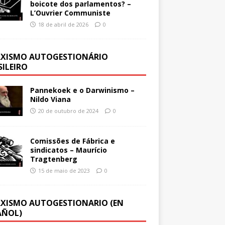
boicote dos parlamentos? –
L’Ouvrier Communiste
18 de abril de 2026
0
XISMO AUTOGESTIONÁRIO
SILEIRO
Pannekoek e o Darwinismo –
Nildo Viana
20 de outubro de 2024
0
Comissões de Fábrica e
sindicatos – Maurício
Tragtenberg
15 de maio de 2023
0
XISMO AUTOGESTIONARIO (EN
AÑOL)