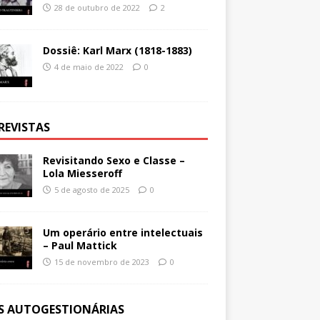
28 de outubro de 2022
2
Dossiê: Karl Marx (1818-1883)
4 de maio de 2022
0
REVISTAS
Revisitando Sexo e Classe –
Lola Miesseroff
5 de agosto de 2025
0
Um operário entre intelectuais
– Paul Mattick
15 de novembro de 2023
0
ES AUTOGESTIONÁRIAS