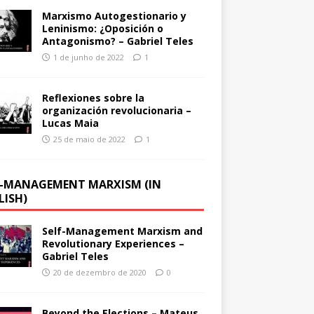
Marxismo Autogestionario y
Leninismo: ¿Oposición o
Antagonismo? – Gabriel Teles
1 de junho de 2022
1
Reflexiones sobre la
organización revolucionaria –
Lucas Maia
25 de maio de 2022
1
F-MANAGEMENT MARXISM (IN
LISH)
Self-Management Marxism and
Revolutionary Experiences –
Gabriel Teles
20 de dezembro de 2020
0
Beyond the Elections – Mateus