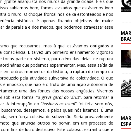
um grafite anarquista nos muros da grande cidade. E eis que
 isso sabíamos bem, fomos avisados que estávamos indo
ntra o muro! O choque frontal nos deixa estonteados e nos
riência histórica, é apenas fixando objetivos de maior
ar da paralisia e dos medos, que podemos atravessar esse
MAR
BRA
alismo que recusamos, mas à qual estávamos obrigados a
 consciência. É talvez um primeiro ensinamento vigoroso
todas parte do sistema, para além das ideias de ruptura
raordinárias que podemos experimentar. Mas, essa saída da
r em outros momentos da história, a ruptura do tempo do
oduzido pela atividade subversiva da coletividade. O que
s é imposto, que não é o fruto de uma ação autônoma de
rtamente uma das fontes das nossas angústias. Vivemos
l sob esta forma: “
a greve geral do vírus
”, para retomar a
r. A interrupção do “
business as usual
” foi feita sem nós,
 buscamos, desejamos, e pelos quais nós lutamos. É uma
nda, sem força coletiva de subversão. Seria provavelmente
MAR
remoto que anuncia outros no porvir, em um processo de
ESP
com fins de lucro destrutivo. Este colapso, estranho que é