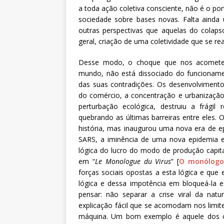
a toda ação coletiva consciente, não é o p
sociedade sobre bases novas. Falta ainda 
outras perspectivas que aquelas do colaps
geral, criação de uma coletividade que se re
Desse modo, o choque que nos acomete
mundo, não está dissociado do funcioname
das suas contradições. Os desenvolvimento
do comércio, a concentração e urbanização 
perturbação ecológica, destruiu a frági
quebrando as últimas barreiras entre eles. 
história, mas inaugurou uma nova era de ep
SARS, a iminência de uma nova epidemia er
lógica do lucro do modo de produção capita
em “
Le Monologue du Virus
” [
O monólogo 
forças sociais opostas a esta lógica e que
lógica e dessa impotência em bloqueá-la e
pensar: não separar a crise viral da nat
explicação fácil que se acomodam nos limit
máquina. Um bom exemplo é aquele dos com