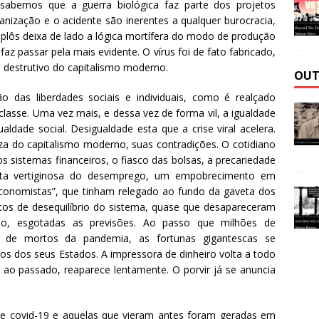
 sabemos que a guerra biológica faz parte dos projetos
ganização e o acidente são inerentes a qualquer burocracia,
omplôs deixa de lado a lógica mortífera do modo de produção
 faz passar pela mais evidente. O vírus foi de fato fabricado,
 destrutivo do capitalismo moderno.
OUT
 das liberdades sociais e individuais, como é realçado
lasse. Uma vez mais, e dessa vez de forma vil, a igualdade
aldade social. Desigualdade esta que a crise viral acelera.
eza do capitalismo moderno, suas contradições. O cotidiano
os sistemas financeiros, o fiasco das bolsas, a precariedade
 alta vertiginosa do desemprego, um empobrecimento em
conomistas”, que tinham relegado ao fundo da gaveta dos
cos de desequilíbrio do sistema, quase que desapareceram
ado, esgotadas as previsões. Ao passo que milhões de
de mortos da pandemia, as fortunas gigantescas se
s dos seus Estados. A impressora de dinheiro volta a todo
r ao passado, reaparece lentamente. O porvir já se anuncia
 de covid-19 e aquelas que vieram antes foram geradas em