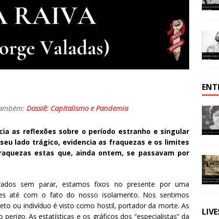
ENT
também:
Dossiê: Capitalismo e Pandemia
ia as reflexões sobre o período estranho e singular
eu lado trágico, evidencia as fraquezas e os limites
 fraquezas estas que, ainda ontem, se passavam por
orados sem parar, estamos fixos no presente por uma
es até com o fato do nosso isolamento. Nos sentimos
 ou indivíduo é visto como hostil, portador da morte. As
LIV
erigo. As estatísticas e os gráficos dos “especialistas” da