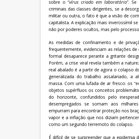
sobre o “
vírus criado em laboratório
”. Se
criminais das classes dirigentes, se a desor
militar ou outra, o fato é que a visão de c
capitalista. A explicação mais inverossímil se
não por poderes ocultos, mas pelo processo
As medidas de confinamento e de privação
frequentemente, evidenciam as relações de c
formal desaparece perante a gritante desigu
Porém, a crise viral revela também a natur
real abalado é a partir de agora o colapso d
generalizada do trabalho assalariado, a
massa. Com uma lufada de ar fresco: os “e
objetos supérfluos os conceitos problemáti
do horizonte, confundidos pelo inesper
desempregados se somam aos milhares 
empurram para encontrar proteção nos braço
vapor e a inflação que nos diziam pertence
como um segundo terremoto do colapso.
É difícil de se surpreender que a epidemia