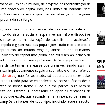
ortador de um novo mundo, de projetos de reorganização da
uma criação do capitalismo, nos limites da barbárie, sem
o. Aqui deixa de existir qualquer semelhança com a greve
apropria da sua força.
u, anunciando uma sucessão de rupturas na ordem do
nto do sistema social em que vivemos, não é dissociável
s recentes na mundialização do capitalismo, a aceleração
rápida e gigantesca das populações, tudo isso acelerou a
l reprodução do mundo vegetal, animal e dos humanos,
O advento do capitalismo global não foi o fim anunciado da
idemias cada vez mais próximas. Após a gripe aviária e o
SEL
a de se temer, era quase que previsível. Sendo assim, a
ENG
lista impiedosamente seguiu a sua rota, e o freio referido
do vírus
] não foi acionado; só poderia acontecer pelas
 estão lutando para se estabelecer. As consequências desta
stão na nossa frente. É, ao que me parece, algo para se
ureza do sistema. É necessário se opor às tentações de
es do que existe, que escondem mal a intenção de religar a
plôs delirantes de todo tipo, incluindo aquele sedutor