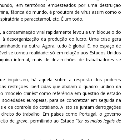
undo, em territórios empesteados por uma destruição
China, fábrica do mundo, é produtora de vírus assim como o
spiratória e paracetamol, etc. É um todo.
a, a contaminação viral rapidamente levou a um bloqueio do
à desorganização da produção do lucro. Uma crise gera
ninhando na outra. Agora, tudo é global. E, no espaço de
ável se tornou realidade: só em relação aos Estados Unidos
uina infernal, mais de dez milhões de trabalhadores se
que inquietam, há aquela sobre a resposta dos poderes
 das restrições liberticidas que abalam o quadro jurídico da
r o “modelo chinês” como referência em questão de estado
sociedades europeias, para se concretizar em seguida na
s e de controle do cotidiano. A isto se juntam derrogações
direito do trabalho. Em países como Portugal, o governo
reito de greve, permitindo ao Estado “
ter os meios legais de