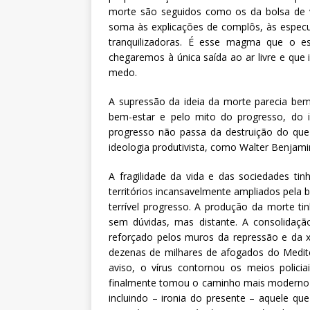
morte são seguidos como os da bolsa de v
soma às explicações de complôs, às especu
tranquilizadoras. É esse magma que o esp
chegaremos à única saída ao ar livre e qu
medo.
A supressão da ideia da morte parecia bem
bem-estar e pelo mito do progresso, do 
progresso não passa da destruição do que
ideologia produtivista, como Walter Benjami
A fragilidade da vida e das sociedades ti
territórios incansavelmente ampliados pela b
terrível progresso. A produção da morte t
sem dúvidas, mas distante. A consolidaç
reforçado pelos muros da repressão e da xe
dezenas de milhares de afogados do Medit
aviso, o vírus contornou os meios policia
finalmente tomou o caminho mais moderno e m
incluindo – ironia do presente – aquele que