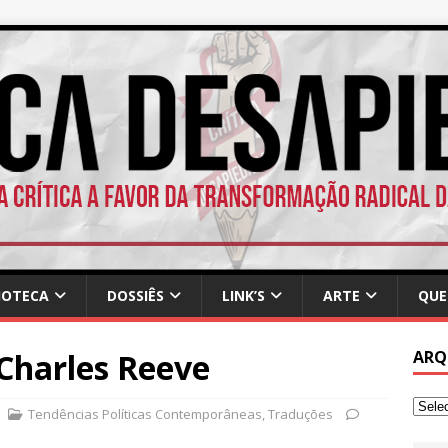
IOTECA
DOSSIÊS
LINK’S
ARTE
QUE
 Charles Reeve
ARQ
Tendências Políticas Contemporâneas
,
Traduções