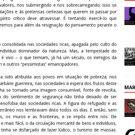
alores, nos submergindo e nos sobrecarregando; isso se
lações e às pretensas certezas que querem se passar por
írito crítico deve atravessar. É tentando exercê-lo que
e iremos para além da resignação do pensamento perante o
 consolidada nas sociedades ricas, apagada pelo culto do
indivíduo dominador da natureza. Mas, a tempestade do
 é vivo – o que temiam, já há um século, os inimigos da
n e outros “pessimistas” emancipadores.
nha sido atribuída aos povos em situação de pobreza; nos
arbárie guerreira, nas sociedades à espera dos frutos deste
MAR
inha se tornado uma imagem consumível, fonte de revolta,
ão do sentimento de segurança não tinha deixado de ser
nofobia das sociedades ricas. A figura do refugiado e as
errâneo nos lembravam disto todos os dias. E então, sem
is, os muros e as fronteiras, e se impôs entre nós. Ele
ais fácil, o da circulação mercantil de bens e indivíduos,
 tinha se disfarçado de lazer lúdico, o turismo de massas.