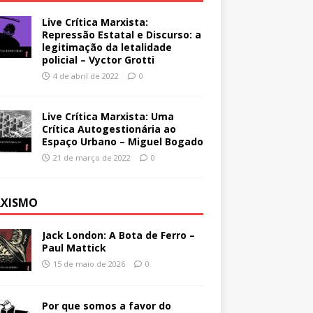
Live Crítica Marxista:
Repressão Estatal e Discurso: a
legitimação da letalidade
policial – Vyctor Grotti
4 de abril de 2022
0
Live Crítica Marxista: Uma
Crítica Autogestionária ao
Espaço Urbano – Miguel Bogado
21 de março de 2022
0
XISMO
Jack London: A Bota de Ferro –
Paul Mattick
15 de maio de 2026
0
Por que somos a favor do