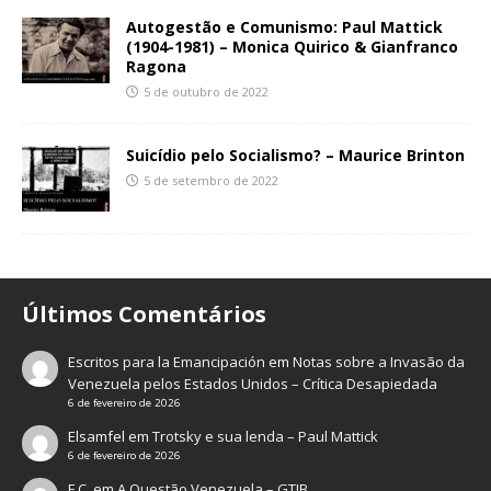
Autogestão e Comunismo: Paul Mattick
(1904-1981) – Monica Quirico & Gianfranco
Ragona
5 de outubro de 2022
Suicídio pelo Socialismo? – Maurice Brinton
5 de setembro de 2022
Últimos Comentários
Escritos para la Emancipación
em
Notas sobre a Invasão da
Venezuela pelos Estados Unidos – Crítica Desapiedada
6 de fevereiro de 2026
Elsamfel
em
Trotsky e sua lenda – Paul Mattick
6 de fevereiro de 2026
F.C.
em
A Questão Venezuela – GTIB