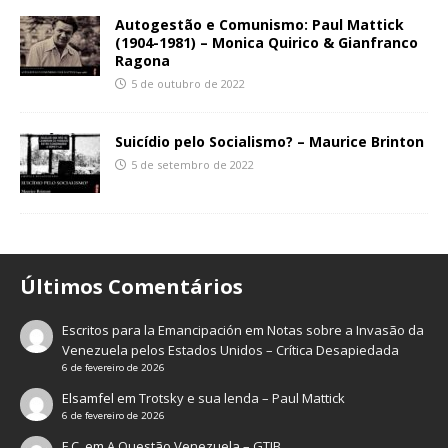
Autogestão e Comunismo: Paul Mattick
(1904-1981) – Monica Quirico & Gianfranco
Ragona
5 de outubro de 2022
Suicídio pelo Socialismo? – Maurice Brinton
5 de setembro de 2022
Últimos Comentários
Escritos para la Emancipación
em
Notas sobre a Invasão da
Venezuela pelos Estados Unidos – Crítica Desapiedada
6 de fevereiro de 2026
Elsamfel
em
Trotsky e sua lenda – Paul Mattick
6 de fevereiro de 2026
F.C.
em
A Questão Venezuela – GTIB