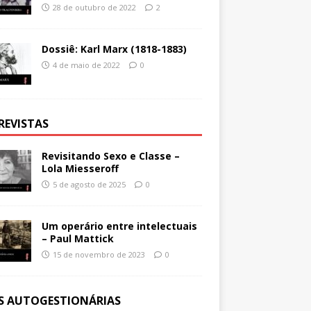
28 de outubro de 2022
2
Dossiê: Karl Marx (1818-1883)
4 de maio de 2022
0
REVISTAS
Revisitando Sexo e Classe –
Lola Miesseroff
5 de agosto de 2025
0
Um operário entre intelectuais
– Paul Mattick
15 de novembro de 2023
0
ES AUTOGESTIONÁRIAS