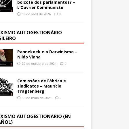
boicote dos parlamentos? –
L’Ouvrier Communiste
18 de abril de 2026
0
XISMO AUTOGESTIONÁRIO
SILEIRO
Pannekoek e o Darwinismo –
Nildo Viana
20 de outubro de 2024
0
Comissões de Fábrica e
sindicatos – Maurício
Tragtenberg
15 de maio de 2023
0
XISMO AUTOGESTIONARIO (EN
AÑOL)