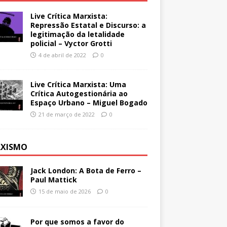
Live Crítica Marxista:
Repressão Estatal e Discurso: a
legitimação da letalidade
policial – Vyctor Grotti
4 de abril de 2022
0
Live Crítica Marxista: Uma
Crítica Autogestionária ao
Espaço Urbano – Miguel Bogado
21 de março de 2022
0
XISMO
Jack London: A Bota de Ferro –
Paul Mattick
15 de maio de 2026
0
Por que somos a favor do