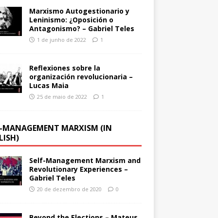
Marxismo Autogestionario y
Leninismo: ¿Oposición o
Antagonismo? – Gabriel Teles
1 de junho de 2022
1
Reflexiones sobre la
organización revolucionaria –
Lucas Maia
25 de maio de 2022
1
F-MANAGEMENT MARXISM (IN
LISH)
Self-Management Marxism and
Revolutionary Experiences –
Gabriel Teles
20 de dezembro de 2020
0
Beyond the Elections – Mateus