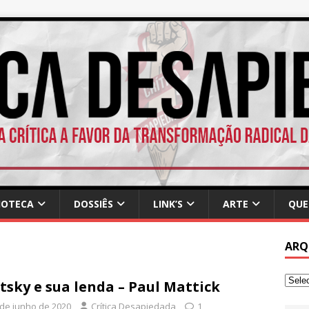
IOTECA
DOSSIÊS
LINK’S
ARTE
QUE
ARQ
tsky e sua lenda – Paul Mattick
 de junho de 2020
Crítica Desapiedada
1