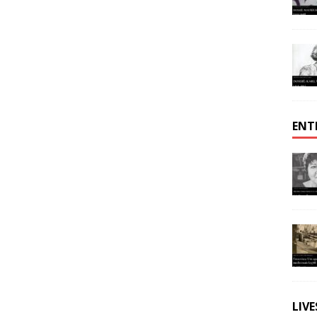
ENT
LIV