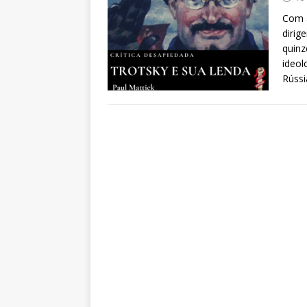
Com a
dirig
quinz
ideol
Rússi