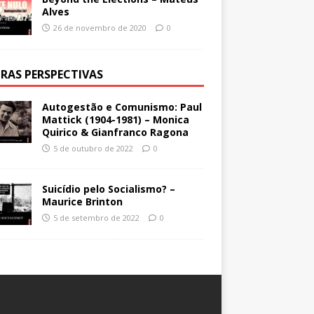
Alves
26 de novembro de 2020
0
RAS PERSPECTIVAS
Autogestão e Comunismo: Paul
Mattick (1904-1981) – Monica
Quirico & Gianfranco Ragona
5 de outubro de 2022
0
Suicídio pelo Socialismo? –
Maurice Brinton
5 de setembro de 2022
0