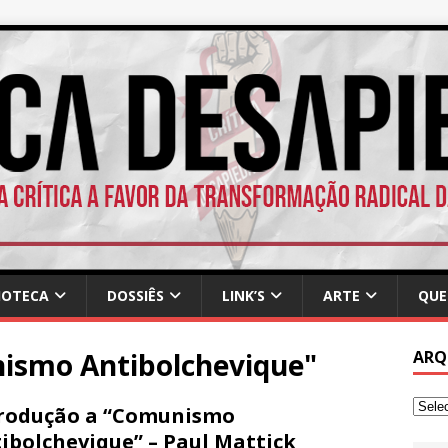
IOTECA
DOSSIÊS
LINK’S
ARTE
QUE
ismo Antibolchevique"
ARQ
rodução a “Comunismo
ibolchevique” – Paul Mattick