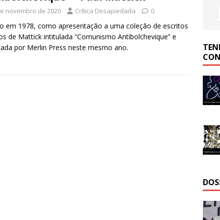
de novembro de 2020
Crítica Desapiedada
0
to em 1978, como apresentação a uma coleção de escritos
os de Mattick intitulada “Comunismo Antibolchevique” e
TEN
cada por Merlin Press neste mesmo ano.
CON
DOS