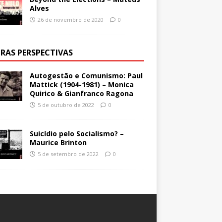
Alves
26 de novembro de 2020
0
RAS PERSPECTIVAS
Autogestão e Comunismo: Paul
Mattick (1904-1981) – Monica
Quirico & Gianfranco Ragona
5 de outubro de 2022
0
Suicídio pelo Socialismo? –
Maurice Brinton
5 de setembro de 2022
0