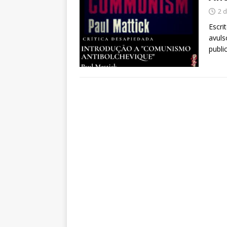
2 
Escri
avuls
publi