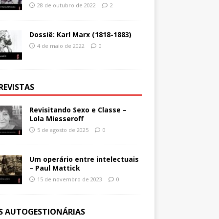
28 de outubro de 2022
2
Dossiê: Karl Marx (1818-1883)
4 de maio de 2022
0
REVISTAS
Revisitando Sexo e Classe –
Lola Miesseroff
5 de agosto de 2025
0
Um operário entre intelectuais
– Paul Mattick
15 de novembro de 2023
0
ES AUTOGESTIONÁRIAS