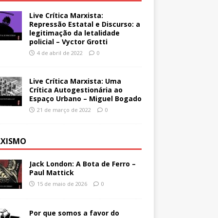
Live Crítica Marxista:
Repressão Estatal e Discurso: a
legitimação da letalidade
policial – Vyctor Grotti
4 de abril de 2022
0
Live Crítica Marxista: Uma
Crítica Autogestionária ao
Espaço Urbano – Miguel Bogado
21 de março de 2022
0
XISMO
Jack London: A Bota de Ferro –
Paul Mattick
15 de maio de 2026
0
Por que somos a favor do