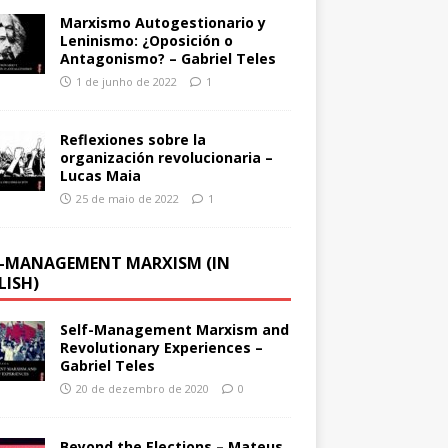
Marxismo Autogestionario y
Leninismo: ¿Oposición o
Antagonismo? – Gabriel Teles
1 de junho de 2022
1
Reflexiones sobre la
organización revolucionaria –
Lucas Maia
25 de maio de 2022
1
F-MANAGEMENT MARXISM (IN
LISH)
Self-Management Marxism and
Revolutionary Experiences –
Gabriel Teles
20 de dezembro de 2020
0
Beyond the Elections – Mateus