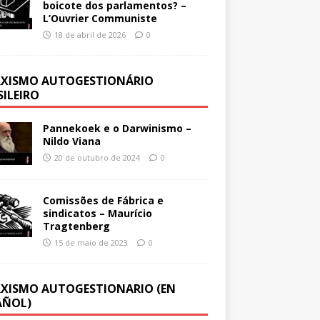
boicote dos parlamentos? –
L’Ouvrier Communiste
18 de abril de 2026
0
XISMO AUTOGESTIONÁRIO
SILEIRO
Pannekoek e o Darwinismo –
Nildo Viana
20 de outubro de 2024
0
Comissões de Fábrica e
sindicatos – Maurício
Tragtenberg
15 de maio de 2023
0
XISMO AUTOGESTIONARIO (EN
AÑOL)