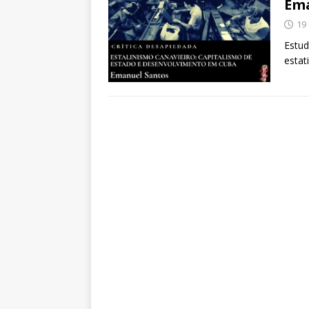
Ema
19
Estud
estat