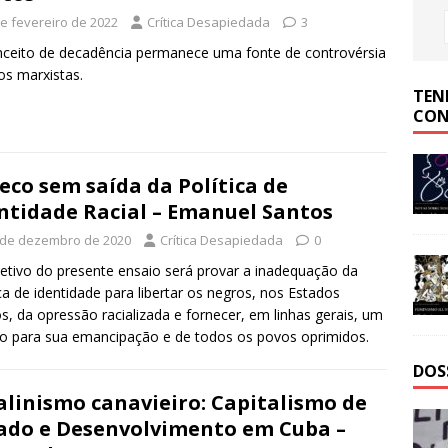
de fevereiro de 2022
Crítica Desapiedada
3
ceito de decadência permanece uma fonte de controvérsia
os marxistas.
TEN
CON
eco sem saída da Política de
ntidade Racial – Emanuel Santos
 de dezembro de 2020
Crítica Desapiedada
0
etivo do presente ensaio será provar a inadequação da
ica de identidade para libertar os negros, nos Estados
s, da opressão racializada e fornecer, em linhas gerais, um
ro para sua emancipação e de todos os povos oprimidos.
DOS
alinismo canavieiro: Capitalismo de
ado e Desenvolvimento em Cuba –