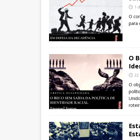
1 
O con
para 
O B
Ide
22
O obj
polít
Unido
rotei
Est
Est