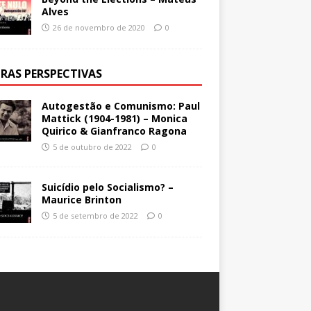
Alves
26 de novembro de 2020
0
RAS PERSPECTIVAS
Autogestão e Comunismo: Paul
Mattick (1904-1981) – Monica
Quirico & Gianfranco Ragona
5 de outubro de 2022
0
Suicídio pelo Socialismo? –
Maurice Brinton
5 de setembro de 2022
0