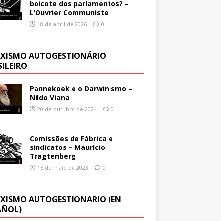
boicote dos parlamentos? –
L’Ouvrier Communiste
18 de abril de 2026
0
XISMO AUTOGESTIONÁRIO
SILEIRO
Pannekoek e o Darwinismo –
Nildo Viana
20 de outubro de 2024
0
Comissões de Fábrica e
sindicatos – Maurício
Tragtenberg
15 de maio de 2023
0
XISMO AUTOGESTIONARIO (EN
AÑOL)