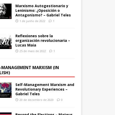
Marxismo Autogestionario y
Leninismo: ¿Oposición o
Antagonismo? – Gabriel Teles
1 de junho de 2022
1
Reflexiones sobre la
organización revolucionaria –
Lucas Maia
25 de maio de 2022
1
F-MANAGEMENT MARXISM (IN
LISH)
Self-Management Marxism and
Revolutionary Experiences –
Gabriel Teles
20 de dezembro de 2020
0
Beyond the Elections – Mateus