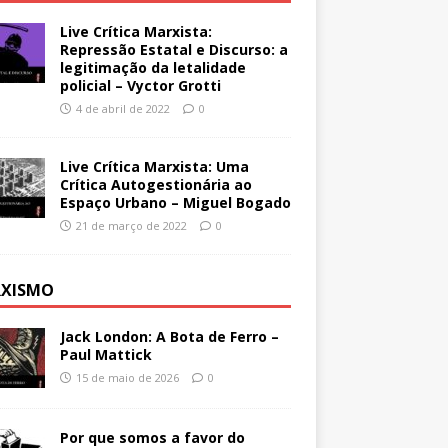
Live Crítica Marxista:
Repressão Estatal e Discurso: a
legitimação da letalidade
policial – Vyctor Grotti
4 de abril de 2022
0
Live Crítica Marxista: Uma
Crítica Autogestionária ao
Espaço Urbano – Miguel Bogado
21 de março de 2022
0
XISMO
Jack London: A Bota de Ferro –
Paul Mattick
15 de maio de 2026
0
Por que somos a favor do