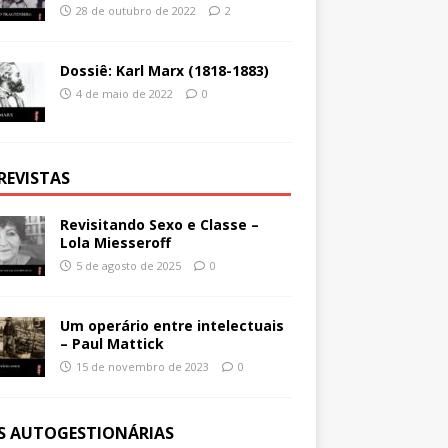
28 de outubro de 2022
2
Dossiê: Karl Marx (1818-1883)
4 de maio de 2022
0
REVISTAS
Revisitando Sexo e Classe –
Lola Miesseroff
5 de agosto de 2025
0
Um operário entre intelectuais
– Paul Mattick
15 de novembro de 2023
0
ES AUTOGESTIONÁRIAS