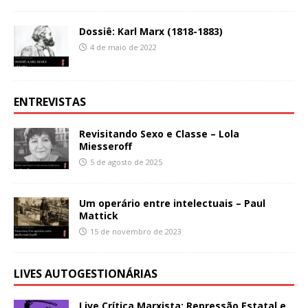
Dossiê: Karl Marx (1818-1883)
4 de maio de 2022
ENTREVISTAS
Revisitando Sexo e Classe – Lola
Miesseroff
5 de agosto de 2025
Um operário entre intelectuais – Paul
Mattick
15 de novembro de 2023
LIVES AUTOGESTIONÁRIAS
Live Crítica Marxista: Repressão Estatal e