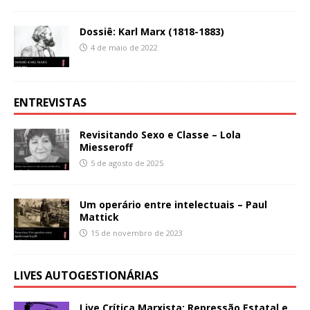
Dossiê: Karl Marx (1818-1883)
4 de maio de 2022
ENTREVISTAS
Revisitando Sexo e Classe – Lola
Miesseroff
5 de agosto de 2025
Um operário entre intelectuais – Paul
Mattick
15 de novembro de 2023
LIVES AUTOGESTIONÁRIAS
Live Crítica Marxista: Repressão Estatal e