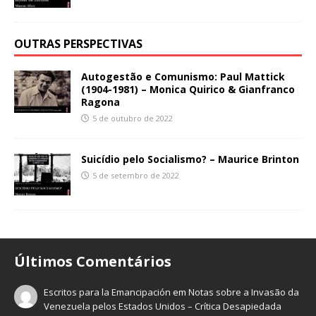
OUTRAS PERSPECTIVAS
Autogestão e Comunismo: Paul Mattick
(1904-1981) – Monica Quirico & Gianfranco
Ragona
5 de outubro de 2022
Suicídio pelo Socialismo? – Maurice Brinton
5 de setembro de 2022
Últimos Comentários
Escritos para la Emancipación
em
Notas sobre a Invasão da
Venezuela pelos Estados Unidos – Crítica Desapiedada