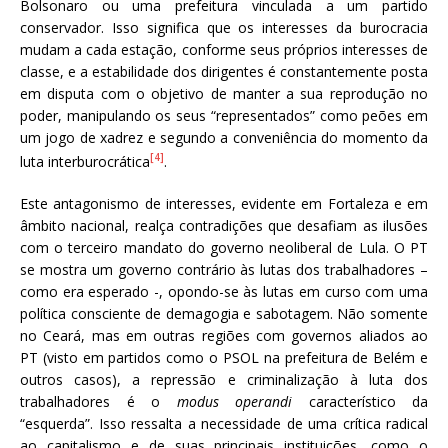
Bolsonaro ou uma prefeitura vinculada a um partido
conservador. Isso significa que os interesses da burocracia
mudam a cada estação, conforme seus próprios interesses de
classe, e a estabilidade dos dirigentes é constantemente posta
em disputa com o objetivo de manter a sua reprodução no
poder, manipulando os seus “representados” como peões em
um jogo de xadrez e segundo a conveniência do momento da
[4]
luta interburocrática
.
Este antagonismo de interesses, evidente em Fortaleza e em
âmbito nacional, realça contradições que desafiam as ilusões
com o terceiro mandato do governo neoliberal de Lula. O PT
se mostra um governo contrário às lutas dos trabalhadores –
como era esperado -, opondo-se às lutas em curso com uma
política consciente de demagogia e sabotagem. Não somente
no Ceará, mas em outras regiões com governos aliados ao
PT (visto em partidos como o PSOL na prefeitura de Belém e
outros casos), a repressão e criminalização à luta dos
trabalhadores é o
modus operandi
característico da
“esquerda”. Isso ressalta a necessidade de uma crítica radical
ao capitalismo e de suas principais instituições, como o