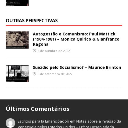
OUTRAS PERSPECTIVAS
Autogestão e Comunismo: Paul Mattick
(1904-1981) – Monica Quirico & Gianfranco
Ragona
5 de outubro de 2022
Suicídio pelo Socialismo? – Maurice Brinton
5 de setembro de 2022
Últimos Comentários
Escritos para la Emancipación
em
Notas sobre a Invasão da
Venezuela pelos Estados Unidos – Crítica Desapiedada