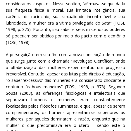
considerados suspeitos. Nesse sentido, “afirmava-se que dada
sua fraqueza física e moral, sua limitada inteligência, sua
carência de raciocínio, sua sexualidade incontrolável e sua
lubricidade, a mulher era a vítima privilegiada do Satã” (TOSI,
1998, p. 375). Portanto, seu saber e seus misteriosos poderes
só poderiam ser obtidos por meio do pacto com o demônio
(TOSI, 1998).
A perseguição tem seu fim com a nova concepção de mundo
que surge junto com a chamada “Revolução Científica”, onde
a alfabetização das mulheres experimentou um progresso
irreversível. Contudo, apesar das lutas pelo direito à educação,
“o saber ‘excessivo’ das mulheres era considerado chocante e
contrário às boas maneiras” (TOSI, 1998, p. 378). Segundo
Souza (2003), as diferenças fisiológicas e intelectuais que
separavam homens e mulheres eram constantemente
focalizadas pelos filósofos iluministas, e que, apesar de serem
complementares, os homens apresentam-se superiores às
mulheres, por aqueles dominarem a razão, enquanto que na
mulher o que predominava era o útero – sendo este o