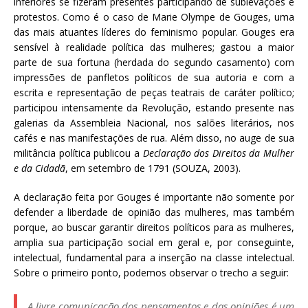
inferiores se fizeram presentes participando de sublevações e
protestos. Como é o caso de Marie Olympe de Gouges, uma
das mais atuantes líderes do feminismo popular. Gouges era
sensível à realidade política das mulheres; gastou a maior
parte de sua fortuna (herdada do segundo casamento) com
impressões de panfletos políticos de sua autoria e com a
escrita e representação de peças teatrais de caráter político;
participou intensamente da Revolução, estando presente nas
galerias da Assembleia Nacional, nos salões literários, nos
cafés e nas manifestações de rua. Além disso, no auge de sua
militância política publicou a
Declaração dos Direitos da Mulher
e da Cidadã
, em setembro de 1791 (SOUZA, 2003).
A declaração feita por Gouges é importante não somente por
defender a liberdade de opinião das mulheres, mas também
porque, ao buscar garantir direitos políticos para as mulheres,
amplia sua participação social em geral e, por conseguinte,
intelectual, fundamental para a inserção na classe intelectual.
Sobre o primeiro ponto, podemos observar o trecho a seguir:
A livre comunicação dos pensamentos e das opiniões é um