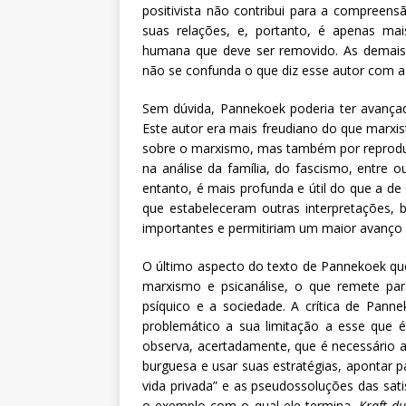
positivista não contribui para a compreens
suas relações, e, portanto, é apenas ma
humana que deve ser removido. As demais 
não se confunda o que diz esse autor com a
Sem dúvida, Pannekoek poderia ter avançad
Este autor era mais freudiano do que marxis
sobre o marxismo, mas também por reprodu
na análise da família, do fascismo, entre o
entanto, é mais profunda e útil do que a d
que estabeleceram outras interpretações, 
importantes e permitiriam um maior avanço 
O último aspecto do texto de Pannekoek que
marxismo e psicanálise, o que remete par
psíquico e a sociedade. A crítica de Pan
problemático a sua limitação a esse que é
observa, acertadamente, que é necessário a
burguesa e usar suas estratégias, apontar pa
vida privada” e as pseudossoluções das sat
o exemplo com o qual ele termina,
Kraft d