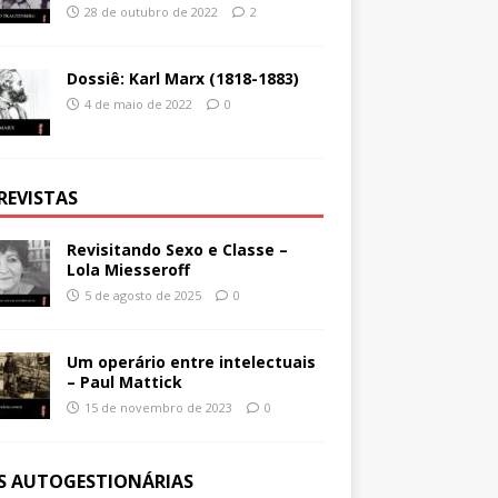
28 de outubro de 2022
2
Dossiê: Karl Marx (1818-1883)
4 de maio de 2022
0
REVISTAS
Revisitando Sexo e Classe –
Lola Miesseroff
5 de agosto de 2025
0
Um operário entre intelectuais
– Paul Mattick
15 de novembro de 2023
0
ES AUTOGESTIONÁRIAS