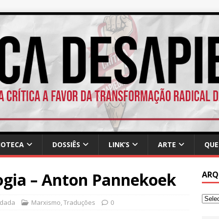
IOTECA
DOSSIÊS
LINK’S
ARTE
QUE
ogia – Anton Pannekoek
ARQ
edada
Marxismo
,
Traduções
0