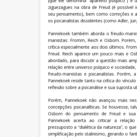
(que ele denomina “aparelho psíquico”) e u
ziguezagues na obra de Freud (é possível 
seu pensamento), bem como correções e a
os psicanalistas dissidentes (como Adler, J
Pannekoek também aborda o freudo-marxism
marxistas: Fromm, Reich e Osborn. Porém,
crítica especialmente aos dois últimos. F
Freud. Reich aparece um pouco mais e Osb
abordado, para discutir a questão mais amp
relação entre universo psíquico e sociedad
freudo-marxistas e psicanalistas. Porém, 
Pannekoek reside tanto na crítica do víncul
reflexão sobre a psicanálise e sua suposta u
Porém, Pannekoek não avançou mais nessa
concepções psicanalíticas. Se houvesse, tal
Osborn do pensamento de Freud e sua s
Pannekoek acerta ao criticar a relação
pressuposto a “dialética da natureza”, o que
simplificação pelo stalinismo, gerando o f