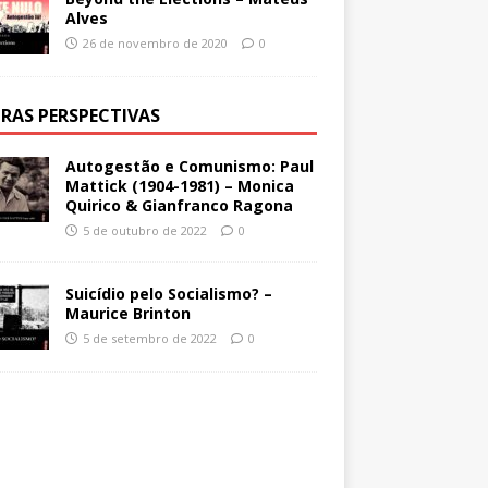
Alves
26 de novembro de 2020
0
RAS PERSPECTIVAS
Autogestão e Comunismo: Paul
Mattick (1904-1981) – Monica
Quirico & Gianfranco Ragona
5 de outubro de 2022
0
Suicídio pelo Socialismo? –
Maurice Brinton
5 de setembro de 2022
0