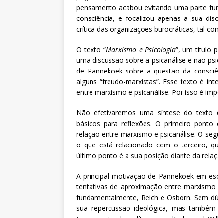
pensamento acabou evitando uma parte fun
consciência, e focalizou apenas a sua dis
crítica das organizações burocráticas, tal com
O texto “
Marxismo e Psicologia
”, um título
uma discussão sobre a psicanálise e não ps
de Pannekoek sobre a questão da consciê
alguns “freudo-marxistas”. Esse texto é in
entre marxismo e psicanálise. Por isso é impo
Não efetivaremos uma síntese do texto
básicos para reflexões. O primeiro pont
relação entre marxismo e psicanálise. O segu
o que está relacionado com o terceiro, q
último ponto é a sua posição diante da relaç
A principal motivação de Pannekoek em esc
tentativas de aproximação entre marxismo 
fundamentalmente, Reich e Osborn. Sem dúv
sua repercussão ideológica, mas também p