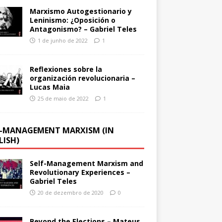
Marxismo Autogestionario y
Leninismo: ¿Oposición o
Antagonismo? – Gabriel Teles
1 de junho de 2022
1
Reflexiones sobre la
organización revolucionaria –
Lucas Maia
25 de maio de 2022
1
F-MANAGEMENT MARXISM (IN
LISH)
Self-Management Marxism and
Revolutionary Experiences –
Gabriel Teles
20 de dezembro de 2020
0
Beyond the Elections – Mateus