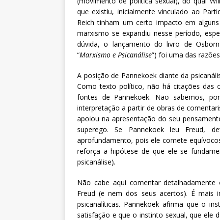
(movimento de política sexual), do qual Wi
que existiu, inicialmente vinculado ao Pa
Reich tinham um certo impacto em alguns
marxismo se expandiu nesse período, esp
dúvida, o lançamento do livro de Osbor
“
Marxismo e Psicanálise
”) foi uma das razõe
A posição de Pannekoek diante da psicanáli
Como texto político, não há citações das o
fontes de Pannekoek. Não sabemos, por
interpretação a partir de obras de comentar
apoiou na apresentação do seu pensamento
superego. Se Pannekoek leu Freud, de
aprofundamento, pois ele comete equívocos
reforça a hipótese de que ele se fundame
psicanálise).
Não cabe aqui comentar detalhadamente o
Freud (e nem dos seus acertos). É mais in
psicanalíticas. Pannekoek afirma que o ins
satisfação e que o instinto sexual, que el