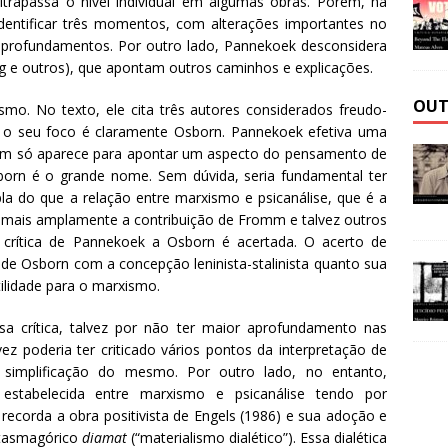
ltrapassa o nível individual em algumas obras. Porém, há
identificar três momentos, com alterações importantes no
profundamentos. Por outro lado, Pannekoek desconsidera
ung e outros), que apontam outros caminhos e explicações.
OUT
o. No texto, ele cita três autores considerados freudo-
 o seu foco é claramente Osborn. Pannekoek efetiva uma
romm só aparece para apontar um aspecto do pensamento de
orn é o grande nome. Sem dúvida, seria fundamental ter
la do que a relação entre marxismo e psicanálise, que é a
e, mais amplamente a contribuição de Fromm e talvez outros
a crítica de Pannekoek a Osborn é acertada. O acerto de
o de Osborn com a concepção leninista-stalinista quanto sua
tilidade para o marxismo.
 crítica, talvez por não ter maior aprofundamento nas
vez poderia ter criticado vários pontos da interpretação de
implificação do mesmo. Por outro lado, no entanto,
 estabelecida entre marxismo e psicanálise tendo por
 recorda a obra positivista de Engels (1986) e sua adoção e
antasmagórico
diamat
(“materialismo dialético”). Essa dialética