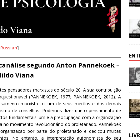
[
Russian
]
ENT
icanálise segundo Anton Pannekoek –
ildo Viana
es pensadores marxistas do século 20. A sua contribuição
 inquestionável (PANNEKOEK, 1977; PANNEKOEK, 2012). A
ensamento marxista foi um de seus méritos e dos demais
nismo de conselhos. Podemos dizer que o pensamento de
ectos fundamentais: um é a preocupação com a organização
a no movimento revolucionário do proletariado. Pannekoek
 organização por parte do proletariado e dedicou muitas
LIV
ntos. No entanto, a interpretação autonomista do seu