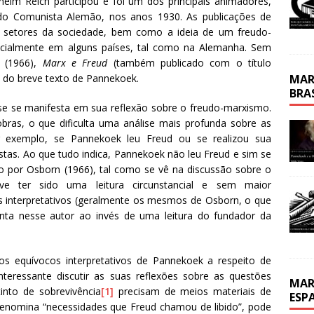
lhelm Reich participou e foi um dos principais animadores,
rtido Comunista Alemão, nos anos 1930. As publicações de
 setores da sociedade, bem como a ideia de um freudo-
ecialmente em alguns países, tal como na Alemanha. Sem
n (1966),
Marx e Freud
(também publicado com o título
MAR
s do breve texto de Pannekoek.
BRA
se se manifesta em sua reflexão sobre o freudo-marxismo.
bras, o que dificulta uma análise mais profunda sobre as
 exemplo, se Pannekoek leu Freud ou se realizou sua
istas. Ao que tudo indica, Pannekoek não leu Freud e sim se
 por Osborn (1966), tal como se vê na discussão sobre o
ve ter sido uma leitura circunstancial e sem maior
 interpretativos (geralmente os mesmos de Osborn, o que
nta nesse autor ao invés de uma leitura do fundador da
s equívocos interpretativos de Pannekoek a respeito de
teressante discutir as suas reflexões sobre as questões
MAR
tinto de sobrevivência
[1]
precisam de meios materiais de
ESP
e denomina “necessidades que Freud chamou de libido”, pode