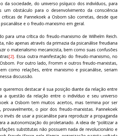
ão da sociedade, do universo psíquico dos indivíduos, para
is um obstáculo para o desenvolvimento da consciência
críticas de Pannekoek a Osborn são corretas, desde que
 psicanálise e o freudo-marxismo em geral.
o para uma crítica do freudo-marxismo de Wilhelm Reich.
ta, não apenas através da primazia da psicanálise freudiana
zir o materialismo mecanicista, bem como suas confusões
utras
[2]
. Essa outra manifestação do freudo-marxismo, no
e Osborn. Por outro lado, Fromm e outros freudo-marxistas,
bem como relações, entre marxismo e psicanálise, seriam
nessa discussão.
 queremos destacar é sua posição diante da relação entre
a a questão da relação entre o indivíduo e seu universo
nekoek a Osborn tem muitos acertos, mas termina por ser
, provavelmente, o pior dos freudo-marxistas. Pannekoek
o invés de usar a psicanálise para reproduzir a propaganda
ra a autonomização do proletariado. A ideia de “politizar a
isfações substitutas não possuem nada de revolucionário e
urch Freude
(
Força pela Alegria
, organização nazista voltada