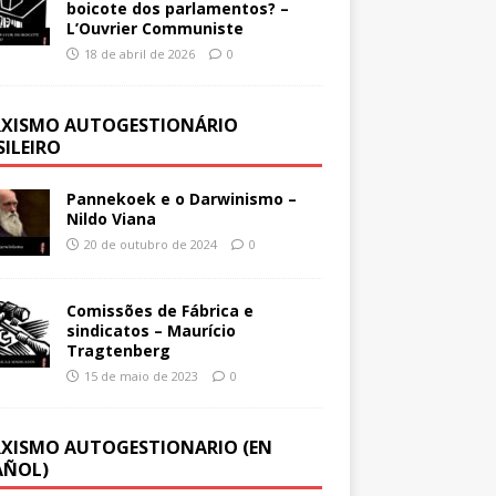
boicote dos parlamentos? –
L’Ouvrier Communiste
18 de abril de 2026
0
XISMO AUTOGESTIONÁRIO
SILEIRO
Pannekoek e o Darwinismo –
Nildo Viana
20 de outubro de 2024
0
Comissões de Fábrica e
sindicatos – Maurício
Tragtenberg
15 de maio de 2023
0
XISMO AUTOGESTIONARIO (EN
AÑOL)