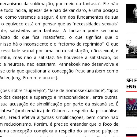
o mecanismo da sublimação, por meio da fantasia”. Ele não
 tudo indica, apesar dele não deixar claro, é uma posição
que, como veremos a seguir, é um dos fundamentos de sua
 o equívoco está em pensar que as “necessidades sexuais”
te, satisfeitas pela fantasia. A fantasia pode ser uma
fação do que fica insatisfeito, o que significa que o
isso há o inconsciente e o “retorno do reprimido”. O que
ecessidade sexual por uma outra satisfação, não-sexual, e
bstitui, mas não a satisfaz. Se houvesse a satisfação, os
o a neurose, não existiriam. Pannekoek não desenvolve e
sse teria que questionar a concepção freudiana (bem como
 Adler, Jung, Fromm e outros).
SEL
ENG
ões sobre “superego”, “fase de homossexualidade”, “tipos
 dos desejos e superego e “irracionalidade”, entre outras.
a acusação de simplificação por parte da psicanálise. É
síntese” (problemática) de Osborn a respeito da psicanálise.
ns, Freud efetiva algumas simplificações, bem como não
um reducionismo. Porém, é preciso entender que o foco de
a uma concepção complexa a respeito do universo psíquico