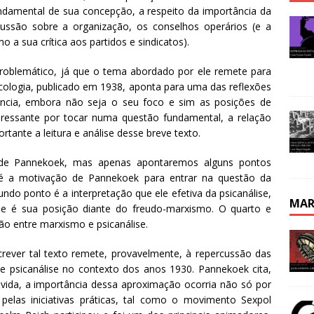
damental de sua concepção, a respeito da importância da
cussão sobre a organização, os conselhos operários (e a
o a sua crítica aos partidos e sindicatos).
 problemático, já que o tema abordado por ele remete para
icologia, publicado em 1938, aponta para uma das reflexões
ncia, embora não seja o seu foco e sim as posições de
teressante por tocar numa questão fundamental, a relação
rtante a leitura e análise desse breve texto.
 de Pannekoek, mas apenas apontaremos alguns pontos
o é a motivação de Pannekoek para entrar na questão da
ndo ponto é a interpretação que ele efetiva da psicanálise,
MAR
ue é sua posição diante do freudo-marxismo. O quarto e
ão entre marxismo e psicanálise.
rever tal texto remete, provavelmente, à repercussão das
e psicanálise no contexto dos anos 1930. Pannekoek cita,
ida, a importância dessa aproximação ocorria não só por
elas iniciativas práticas, tal como o movimento Sexpol