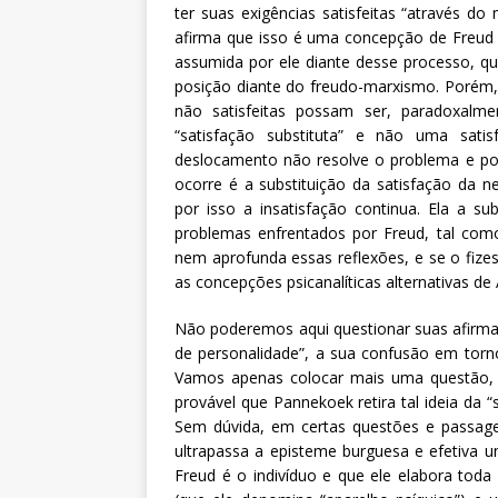
ter suas exigências satisfeitas “através d
afirma que isso é uma concepção de Freud e
assumida por ele diante desse processo, 
posição diante do freudo-marxismo. Porém,
não satisfeitas possam ser, paradoxalmen
“satisfação substituta” e não uma satis
deslocamento não resolve o problema e por 
ocorre é a substituição da satisfação da n
por isso a insatisfação continua. Ela a su
problemas enfrentados por Freud, tal com
nem aprofunda essas reflexões, e se o fize
as concepções psicanalíticas alternativas de
Não poderemos aqui questionar suas afirmaç
de personalidade”, a sua confusão em torno
Vamos apenas colocar mais uma questão, su
provável que Pannekoek retira tal ideia da “
Sem dúvida, em certas questões e passage
ultrapassa a episteme burguesa e efetiva 
Freud é o indivíduo e que ele elabora tod