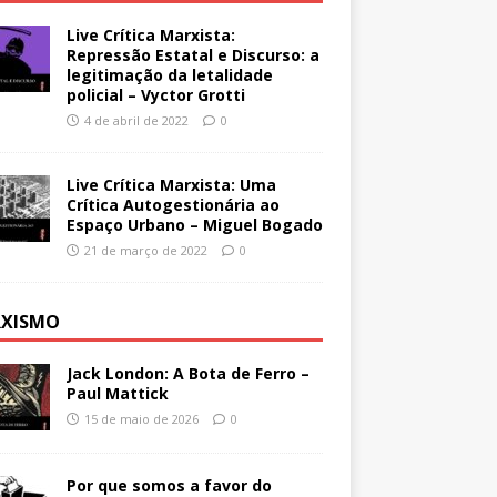
Live Crítica Marxista:
Repressão Estatal e Discurso: a
legitimação da letalidade
policial – Vyctor Grotti
4 de abril de 2022
0
Live Crítica Marxista: Uma
Crítica Autogestionária ao
Espaço Urbano – Miguel Bogado
21 de março de 2022
0
XISMO
Jack London: A Bota de Ferro –
Paul Mattick
15 de maio de 2026
0
Por que somos a favor do