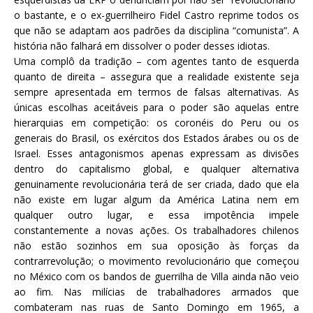
o bastante, e o ex-guerrilheiro Fidel Castro reprime todos os
que não se adaptam aos padrões da disciplina “comunista”. A
história não falhará em dissolver o poder desses idiotas.
Uma complô da tradição – com agentes tanto de esquerda
quanto de direita – assegura que a realidade existente seja
sempre apresentada em termos de falsas alternativas. As
únicas escolhas aceitáveis para o poder são aquelas entre
hierarquias em competição: os coronéis do Peru ou os
generais do Brasil, os exércitos dos Estados árabes ou os de
Israel. Esses antagonismos apenas expressam as divisões
dentro do capitalismo global, e qualquer alternativa
genuinamente revolucionária terá de ser criada, dado que ela
não existe em lugar algum da América Latina nem em
qualquer outro lugar, e essa impotência impele
constantemente a novas ações. Os trabalhadores chilenos
não estão sozinhos em sua oposição às forças da
contrarrevolução; o movimento revolucionário que começou
no México com os bandos de guerrilha de Villa ainda não veio
ao fim. Nas milícias de trabalhadores armados que
combateram nas ruas de Santo Domingo em 1965, a