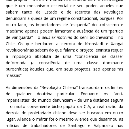
que é um mecanismo essencial de seu poder, aqueles que
sabem tanto de Estado e de (derrota da) Revolução
denunciam a queda de um regime constitucional, burguês. Por
outro lado, os importadores de “esquerda” do trotskismo e
maoísmo apenas podem lamentar a ausência de um “partido
de vanguarda” – o
deus ex machina
do senil bolchevismo – no
Chile. Os que herdaram a derrota de Kronstadt e Xangai
revolucionárias sabem do que falam: o projeto leninista requer
a imposição absoluta de uma “consciência de classe”
deformada (a consciência de uma classe dominante
burocrática) àqueles que, em seus projetos, são apenas “as
massas”.
As dimensões da “Revolução Chilena” transbordam os limites
de qualquer doutrina particular. Enquanto os “anti-
imperialistas” do mundo denunciam – de uma distância segura
– o muito conveniente bicho-papão da CIA, a real razão da
derrota do proletariado chileno deve ser buscada em outro
lugar. Allende o mártir foi o mesmo Allende que desarmou as
milícias de trabalhadores de Santiago e Valparaíso nas