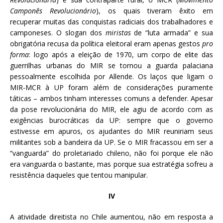
Camponês Revolucionário
), os quais tiveram êxito em
recuperar muitas das conquistas radiciais dos trabalhadores e
camponeses. O slogan dos
miristas
de “luta armada” e sua
obrigatória recusa da política eleitoral eram apenas gestos
pro
forma
: logo após a eleição de 1970, um corpo de elite das
guerrilhas urbanas do MIR se tornou a guarda palaciana
pessoalmente escolhida por Allende. Os laços que ligam o
MIR-MCR à UP foram além de considerações puramente
táticas – ambos tinham interesses comuns a defender. Apesar
da pose revolucionária do MIR, ele agiu de acordo com as
exigências burocráticas da UP: sempre que o governo
estivesse em apuros, os ajudantes do MIR reuniriam seus
militantes sob a bandeira da UP. Se o MIR fracassou em ser a
“vanguarda” do proletariado chileno, não foi porque ele não
era vanguarda o bastante, mas porque sua estratégia sofreu a
resistência daqueles que tentou manipular.
IV
A atividade direitista no Chile aumentou, não em resposta a