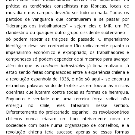
prática; as tendências conselhistas nas fábricas, locais de
moradia e nos campos deverão ser tudo ou nada. Todos os
partidos de vanguarda que continuarem a se passar por
“lideranças dos trabalhadores” – sejam eles o MIR, um PC
clandestino ou qualquer outro grupo dissidente subterrâneo –
só podem repetir as traições do passado. O imperialismo
ideológico deve ser confrontado tão radicalmente quanto o
imperialismo econômico é expropriado; os trabalhadores e
camponeses só podem depender de si mesmos para avançar
além do que os
cordones indrustriales
já tinha realizado. Já
estão sendo feitas comparações entre a experiência chilena e
a revolução espanhola de 1936, e não só aqui – se encontra
estranhas palavras vindo de trotskistas em louvor às milícias
operárias que lutaram contra todas as formas de hierarquia.
Enquanto é verdade que uma terceira força radical não
emergiu no Chile, eles tatearam nesse sentido.
Diferentemente do proletariado espanhol, os revolucionários
chilenos nunca criaram um tipo inteiramente novo de
sociedade com base numa organização de conselhos, e a
revolução chilena teria sucesso apenas se essas formas