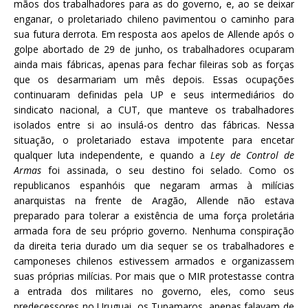
mãos dos trabalhadores para as do governo, e, ao se deixar
enganar, o proletariado chileno pavimentou o caminho para
sua futura derrota. Em resposta aos apelos de Allende após o
golpe abortado de 29 de junho, os trabalhadores ocuparam
ainda mais fábricas, apenas para fechar fileiras sob as forças
que os desarmariam um mês depois. Essas ocupações
continuaram definidas pela UP e seus intermediários do
sindicato nacional, a CUT, que manteve os trabalhadores
isolados entre si ao insulá-os dentro das fábricas. Nessa
situação, o proletariado estava impotente para encetar
qualquer luta independente, e quando a
Ley de Control de
Armas
foi assinada, o seu destino foi selado. Como os
republicanos espanhóis que negaram armas à milícias
anarquistas na frente de Aragão, Allende não estava
preparado para tolerar a existência de uma força proletária
armada fora de seu próprio governo. Nenhuma conspiração
da direita teria durado um dia sequer se os trabalhadores e
camponeses chilenos estivessem armados e organizassem
suas próprias milícias. Por mais que o MIR protestasse contra
a entrada dos militares no governo, eles, como seus
predecessores no Uruguai, os Tupamaros, apenas falavam de