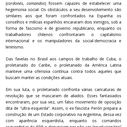
(
cordones
,
comandos
) fossem capazes de estabelecer uma
hegemonia social. Os obstáculos a seu desenvolvimento são
similares aos que foram confrontados na Espanha: os
conselhos e milícias espanhóis encararam dois inimigos, sob a
forma de fascismo e de governo republicano, enquanto os
trabalhadores chilenos confrontaram o capitalismo
internacional e os manipuladores da social-democracia e
leninismo.
Das favelas no Brasil aos campos de trabalho de Cuba, o
proletariado do Caribe, o proletariado da América Latina
manteve uma ofensiva contínua contra todos aqueles que
buscam manter as condições atuais.
Em sua luta, o proletariado confronta várias caricaturas de
revolução que se mascaram de aliados. Esses fantasiados
encontraram, por sua vez, um falso movimento de oposição
dita de “ultra-esquerda”. Assim, o ex-fascista Perón prepara a
construção de um Estado corporativo na Argentina, dessa vez
com aparência esquerdista, enquanto os comandos
esquerdistas da ERP o denunciam por não ser “revolucionário”