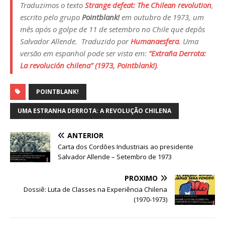
Traduzimos o texto
Strange defeat: The Chilean revolution
,
escrito pelo grupo
Pointblank!
em outubro de 1973, um
mês após o golpe de 11 de setembro no Chile que depôs
Salvador Allende.
Traduzido por
Humanaesfera
. Uma
versão em espanhol pode ser vista em:
“Extraña Derrota:
La revolución chilena” (1973, Pointblank!)
.
POINTBLANK!
UMA ESTRANHA DERROTA: A REVOLUÇÃO CHILENA
ANTERIOR
Carta dos Cordões Industriais ao presidente
Salvador Allende – Setembro de 1973
PRÓXIMO
Dossiê: Luta de Classes na Experiência Chilena
(1970-1973)