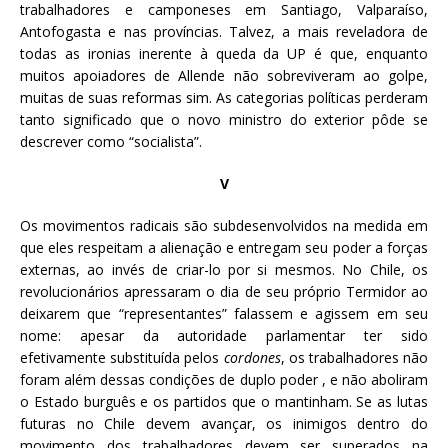
trabalhadores e camponeses em Santiago, Valparaíso,
Antofogasta e nas províncias. Talvez, a mais reveladora de
todas as ironias inerente à queda da UP é que, enquanto
muitos apoiadores de Allende não sobreviveram ao golpe,
muitas de suas reformas sim. As categorias políticas perderam
tanto significado que o novo ministro do exterior pôde se
descrever como “socialista”.
V
Os movimentos radicais são subdesenvolvidos na medida em
que eles respeitam a alienação e entregam seu poder a forças
externas, ao invés de criar-lo por si mesmos. No Chile, os
revolucionários apressaram o dia de seu próprio Termidor ao
deixarem que “representantes” falassem e agissem em seu
nome: apesar da autoridade parlamentar ter sido
efetivamente substituída pelos
cordones
, os trabalhadores não
foram além dessas condições de duplo poder , e não aboliram
o Estado burguês e os partidos que o mantinham. Se as lutas
futuras no Chile devem avançar, os inimigos dentro do
movimento dos trabalhadores devem ser superados na