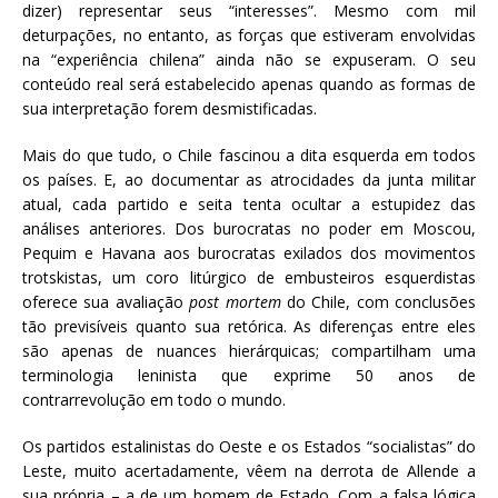
dizer) representar seus “interesses”. Mesmo com mil
deturpações, no entanto, as forças que estiveram envolvidas
na “experiência chilena” ainda não se expuseram. O seu
conteúdo real será estabelecido apenas quando as formas de
sua interpretação forem desmistificadas.
Mais do que tudo, o Chile fascinou a dita esquerda em todos
os países. E, ao documentar as atrocidades da junta militar
atual, cada partido e seita tenta ocultar a estupidez das
análises anteriores. Dos burocratas no poder em Moscou,
Pequim e Havana aos burocratas exilados dos movimentos
trotskistas, um coro litúrgico de embusteiros esquerdistas
oferece sua avaliação
post mortem
do Chile, com conclusões
tão previsíveis quanto sua retórica. As diferenças entre eles
são apenas de nuances hierárquicas; compartilham uma
terminologia leninista que exprime 50 anos de
contrarrevolução em todo o mundo.
Os partidos estalinistas do Oeste e os Estados “socialistas” do
Leste, muito acertadamente, vêem na derrota de Allende a
sua própria – a de um homem de Estado. Com a falsa lógica