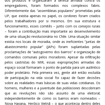
dos produtos e organizaram a defesa armada contra os
empregadores, foram formados nos complexos fabris.
Diferentemente das “assembleias populares” prometidas pela
UP, que existia apenas no papel, os
cordones
foram criados
pelos trabalhadores por si mesmos. Em sua estrutura e
funcionamento, esses comitês – junto com os
consejos
rurais
– foram a contribuição mais importante ao desenvolvimento
de uma situação revolucionária no Chile. Uma situação similar
existia nos locais de moradia, onde as ineficientes “juntas de
abastecimento popular” (JAPs) foram suplantadas pelas
proclamações de “autogoverno dos bairros” e organização de
comandos comunais pelos moradores. Apesar da infiltração
pelos castristas do MIR, essas expropriações armadas do
espaço social formaram o ponto de partida para um autêntico
poder proletário. Pela primeira vez, gente até então excluída
de participação na vida social foi capaz de fazer decisões
sobre as realidades mais básicas de suas vidas cotidianas. Os
homens, mulheres e a juventude das
poblaciones
descobriram
que as revoluções não são assunto de urna eleitoral;
independentemente de como os bairros eram nomeados –
Nova Havana, Heróico Vietnã – o que acontecia dentro deles