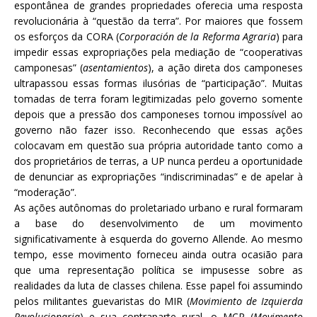
espontânea de grandes propriedades oferecia uma resposta
revolucionária à “questão da terra”. Por maiores que fossem
os esforços da CORA (
Corporación de la Reforma Agraria
) para
impedir essas expropriações pela mediação de “cooperativas
camponesas” (
asentamientos
), a ação direta dos camponeses
ultrapassou essas formas ilusórias de “participação”. Muitas
tomadas de terra foram legitimizadas pelo governo somente
depois que a pressão dos camponeses tornou impossível ao
governo não fazer isso. Reconhecendo que essas ações
colocavam em questão sua própria autoridade tanto como a
dos proprietários de terras, a UP nunca perdeu a oportunidade
de denunciar as expropriações “indiscriminadas” e de apelar à
“moderação”.
As ações autônomas do proletariado urbano e rural formaram
a base do desenvolvimento de um movimento
significativamente à esquerda do governo Allende. Ao mesmo
tempo, esse movimento forneceu ainda outra ocasião para
que uma representação política se impusesse sobre as
realidades da luta de classes chilena. Esse papel foi assumindo
pelos militantes guevaristas do MIR (
Movimiento de Izquierda
Revolucionaria
) e sua contraparte rural, o MCR (
Movimento