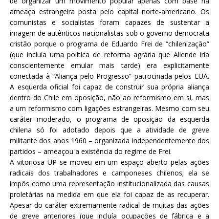
de organizar um movimento popular apenas com base na
ameaça estrangeira posta pelo capital norte-americano. Os
comunistas e socialistas foram capazes de sustentar a
imagem de autênticos nacionalistas sob o governo democrata
cristão porque o programa de Eduardo Frei de “chilenização”
(que incluía uma política de reforma agrária que Allende iria
conscientemente emular mais tarde) era explicitamente
conectada à “Aliança pelo Progresso” patrocinada pelos EUA.
A esquerda oficial foi capaz de construir sua própria aliança
dentro do Chile em oposição, não ao reformismo em si, mas
a um reformismo com ligações estrangeiras. Mesmo com seu
caráter moderado, o programa de oposição da esquerda
chilena só foi adotado depois que a atividade de greve
militante dos anos 1960 – organizada independentemente dos
partidos – ameaçou a existência do regime de Frei.
A vitoriosa UP se moveu em um espaço aberto pelas ações
radicais dos trabalhadores e camponeses chilenos; ela se
impôs como uma representação institucionalizada das causas
proletárias na medida em que ela foi capaz de as recuperar.
Apesar do caráter extremamente radical de muitas das ações
de greve anteriores (que incluía ocupações de fábrica e a