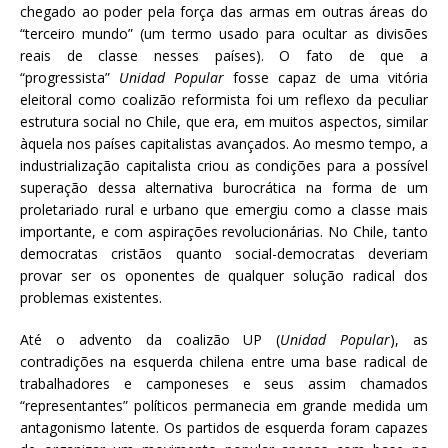
chegado ao poder pela força das armas em outras áreas do
“terceiro mundo” (um termo usado para ocultar as divisões
reais de classe nesses países). O fato de que a
“progressista”
Unidad Popular
fosse capaz de uma vitória
eleitoral como coalizão reformista foi um reflexo da peculiar
estrutura social no Chile, que era, em muitos aspectos, similar
àquela nos países capitalistas avançados. Ao mesmo tempo, a
industrialização capitalista criou as condições para a possível
superação dessa alternativa burocrática na forma de um
proletariado rural e urbano que emergiu como a classe mais
importante, e com aspirações revolucionárias. No Chile, tanto
democratas cristãos quanto social-democratas deveriam
provar ser os oponentes de qualquer solução radical dos
problemas existentes.
Até o advento da coalizão UP (
Unidad Popular
), as
contradições na esquerda chilena entre uma base radical de
trabalhadores e camponeses e seus assim chamados
“representantes” políticos permanecia em grande medida um
antagonismo latente. Os partidos de esquerda foram capazes