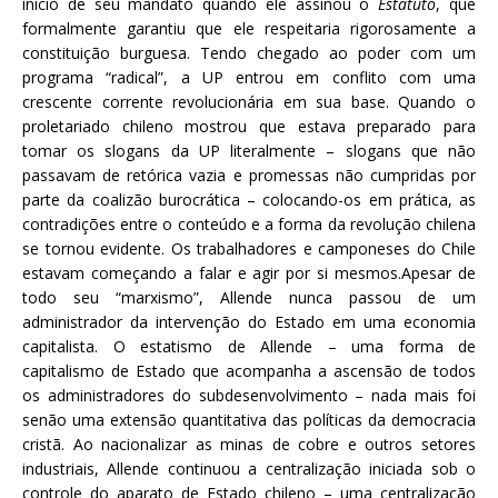
início de seu mandato quando ele assinou o
Estatuto
, que
formalmente garantiu que ele respeitaria rigorosamente a
constituição burguesa. Tendo chegado ao poder com um
programa “radical”, a UP entrou em conflito com uma
crescente corrente revolucionária em sua base. Quando o
proletariado chileno mostrou que estava preparado para
tomar os slogans da UP literalmente – slogans que não
passavam de retórica vazia e promessas não cumpridas por
parte da coalizão burocrática – colocando-os em prática, as
contradições entre o conteúdo e a forma da revolução chilena
se tornou evidente. Os trabalhadores e camponeses do Chile
estavam começando a falar e agir por si mesmos.Apesar de
todo seu “marxismo”, Allende nunca passou de um
administrador da intervenção do Estado em uma economia
capitalista. O estatismo de Allende – uma forma de
capitalismo de Estado que acompanha a ascensão de todos
os administradores do subdesenvolvimento – nada mais foi
senão uma extensão quantitativa das políticas da democracia
cristã. Ao nacionalizar as minas de cobre e outros setores
industriais, Allende continuou a centralização iniciada sob o
controle do aparato de Estado chileno – uma centralização