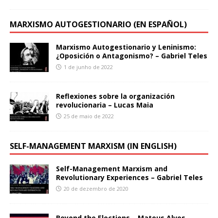
MARXISMO AUTOGESTIONARIO (EN ESPAÑOL)
Marxismo Autogestionario y Leninismo:
¿Oposición o Antagonismo? – Gabriel Teles
1 de junho de 2022
Reflexiones sobre la organización
revolucionaria – Lucas Maia
25 de maio de 2022
SELF-MANAGEMENT MARXISM (IN ENGLISH)
Self-Management Marxism and
Revolutionary Experiences – Gabriel Teles
20 de dezembro de 2020
Beyond the Elections – Mateus Alves