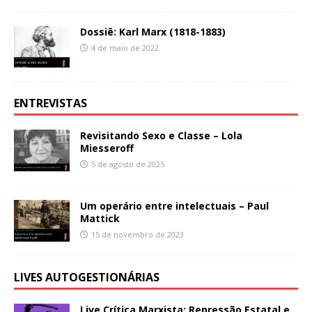
Dossiê: Karl Marx (1818-1883)
4 de maio de 2022
ENTREVISTAS
Revisitando Sexo e Classe – Lola
Miesseroff
5 de agosto de 2025
Um operário entre intelectuais – Paul
Mattick
15 de novembro de 2023
LIVES AUTOGESTIONÁRIAS
Live Crítica Marxista: Repressão Estatal e