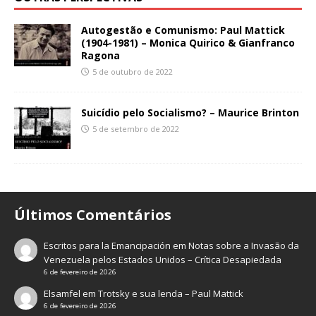
Autogestão e Comunismo: Paul Mattick
(1904-1981) – Monica Quirico & Gianfranco
Ragona
5 de outubro de 2022
Suicídio pelo Socialismo? – Maurice Brinton
5 de setembro de 2022
Últimos Comentários
Escritos para la Emancipación
em
Notas sobre a Invasão da
Venezuela pelos Estados Unidos – Crítica Desapiedada
6 de fevereiro de 2026
Elsamfel
em
Trotsky e sua lenda – Paul Mattick
6 de fevereiro de 2026