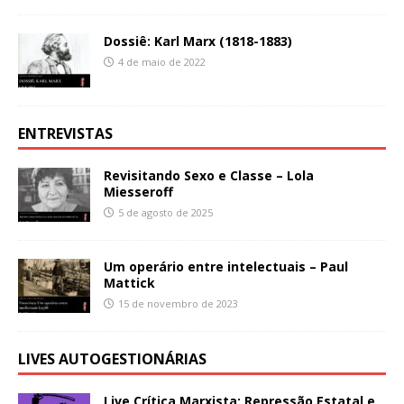
Dossiê: Karl Marx (1818-1883)
4 de maio de 2022
ENTREVISTAS
Revisitando Sexo e Classe – Lola
Miesseroff
5 de agosto de 2025
Um operário entre intelectuais – Paul
Mattick
15 de novembro de 2023
LIVES AUTOGESTIONÁRIAS
Live Crítica Marxista: Repressão Estatal e