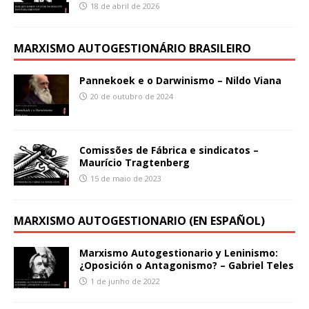
18 de abril de 2026
MARXISMO AUTOGESTIONÁRIO BRASILEIRO
Pannekoek e o Darwinismo – Nildo Viana
20 de outubro de 2024
Comissões de Fábrica e sindicatos –
Maurício Tragtenberg
15 de maio de 2023
MARXISMO AUTOGESTIONARIO (EN ESPAÑOL)
Marxismo Autogestionario y Leninismo:
¿Oposición o Antagonismo? – Gabriel Teles
1 de junho de 2022