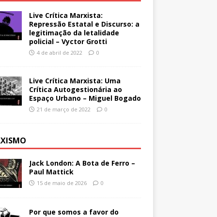
Live Crítica Marxista:
Repressão Estatal e Discurso: a
legitimação da letalidade
policial – Vyctor Grotti
4 de abril de 2022
0
Live Crítica Marxista: Uma
Crítica Autogestionária ao
Espaço Urbano – Miguel Bogado
21 de março de 2022
0
XISMO
Jack London: A Bota de Ferro –
Paul Mattick
15 de maio de 2026
0
Por que somos a favor do