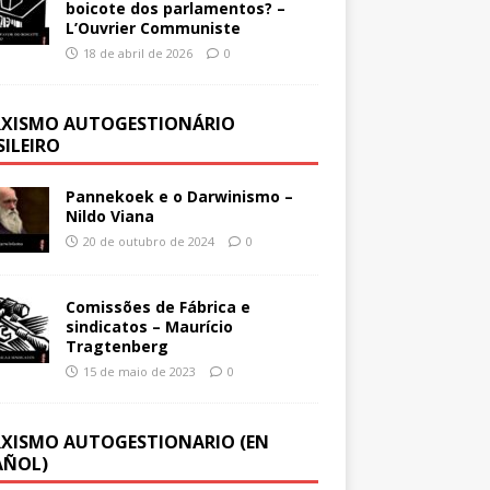
boicote dos parlamentos? –
L’Ouvrier Communiste
18 de abril de 2026
0
XISMO AUTOGESTIONÁRIO
SILEIRO
Pannekoek e o Darwinismo –
Nildo Viana
20 de outubro de 2024
0
Comissões de Fábrica e
sindicatos – Maurício
Tragtenberg
15 de maio de 2023
0
XISMO AUTOGESTIONARIO (EN
AÑOL)