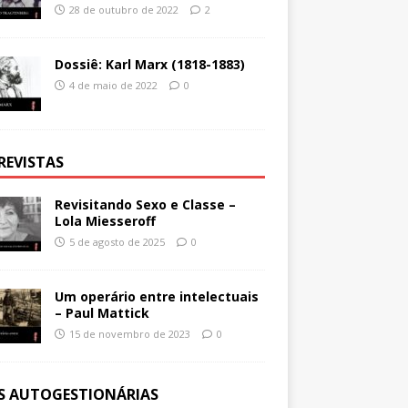
28 de outubro de 2022
2
Dossiê: Karl Marx (1818-1883)
4 de maio de 2022
0
REVISTAS
Revisitando Sexo e Classe –
Lola Miesseroff
5 de agosto de 2025
0
Um operário entre intelectuais
– Paul Mattick
15 de novembro de 2023
0
ES AUTOGESTIONÁRIAS