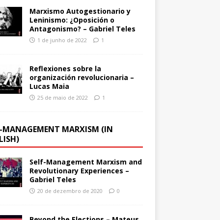
Marxismo Autogestionario y
Leninismo: ¿Oposición o
Antagonismo? – Gabriel Teles
1 de junho de 2022
1
Reflexiones sobre la
organización revolucionaria –
Lucas Maia
25 de maio de 2022
1
F-MANAGEMENT MARXISM (IN
LISH)
Self-Management Marxism and
Revolutionary Experiences –
Gabriel Teles
20 de dezembro de 2020
0
Beyond the Elections – Mateus