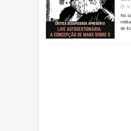
16 
No sá
milit
de Es