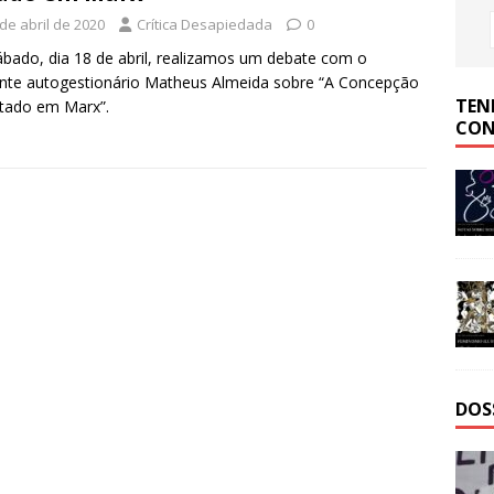
de abril de 2020
Crítica Desapiedada
0
bado, dia 18 de abril, realizamos um debate com o
ante autogestionário Matheus Almeida sobre “A Concepção
TEN
tado em Marx”.
CON
DOS