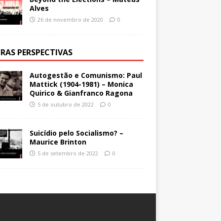
Alves
26 de novembro de 2020
0
RAS PERSPECTIVAS
Autogestão e Comunismo: Paul
Mattick (1904-1981) – Monica
Quirico & Gianfranco Ragona
5 de outubro de 2022
0
Suicídio pelo Socialismo? –
Maurice Brinton
5 de setembro de 2022
0