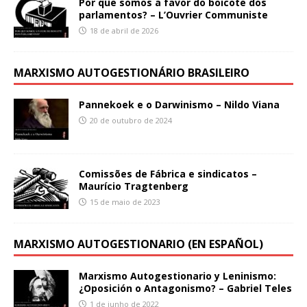
Por que somos a favor do boicote dos
parlamentos? – L’Ouvrier Communiste
18 de abril de 2026
MARXISMO AUTOGESTIONÁRIO BRASILEIRO
Pannekoek e o Darwinismo – Nildo Viana
20 de outubro de 2024
Comissões de Fábrica e sindicatos –
Maurício Tragtenberg
15 de maio de 2023
MARXISMO AUTOGESTIONARIO (EN ESPAÑOL)
Marxismo Autogestionario y Leninismo:
¿Oposición o Antagonismo? – Gabriel Teles
1 de junho de 2022