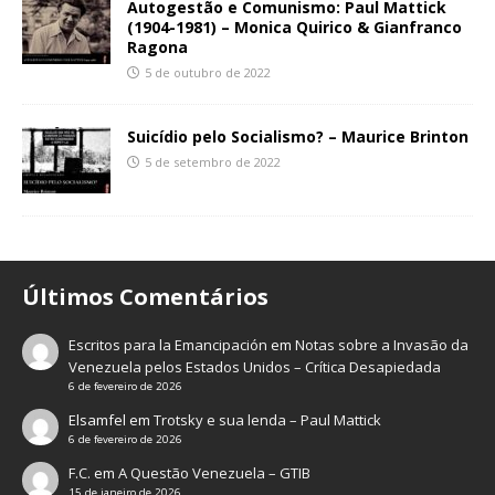
Autogestão e Comunismo: Paul Mattick
(1904-1981) – Monica Quirico & Gianfranco
Ragona
5 de outubro de 2022
Suicídio pelo Socialismo? – Maurice Brinton
5 de setembro de 2022
Últimos Comentários
Escritos para la Emancipación
em
Notas sobre a Invasão da
Venezuela pelos Estados Unidos – Crítica Desapiedada
6 de fevereiro de 2026
Elsamfel
em
Trotsky e sua lenda – Paul Mattick
6 de fevereiro de 2026
F.C.
em
A Questão Venezuela – GTIB
15 de janeiro de 2026