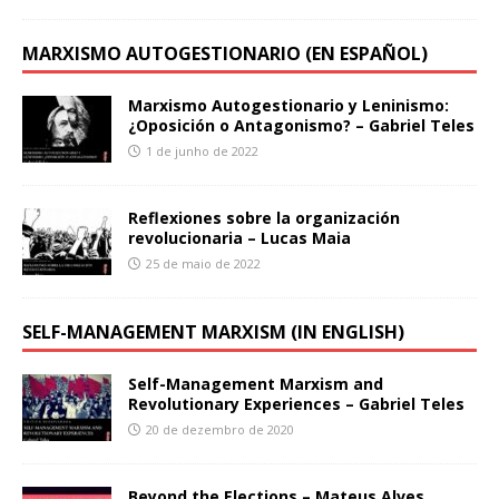
MARXISMO AUTOGESTIONARIO (EN ESPAÑOL)
Marxismo Autogestionario y Leninismo:
¿Oposición o Antagonismo? – Gabriel Teles
1 de junho de 2022
Reflexiones sobre la organización
revolucionaria – Lucas Maia
25 de maio de 2022
SELF-MANAGEMENT MARXISM (IN ENGLISH)
Self-Management Marxism and
Revolutionary Experiences – Gabriel Teles
20 de dezembro de 2020
Beyond the Elections – Mateus Alves