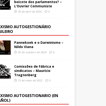
boicote dos parlamentos? –
L’Ouvrier Communiste
18 de abril de 2026
0
XISMO AUTOGESTIONÁRIO
SILEIRO
Pannekoek e o Darwinismo –
Nildo Viana
20 de outubro de 2024
0
Comissões de Fábrica e
sindicatos – Maurício
Tragtenberg
15 de maio de 2023
0
XISMO AUTOGESTIONARIO (EN
AÑOL)