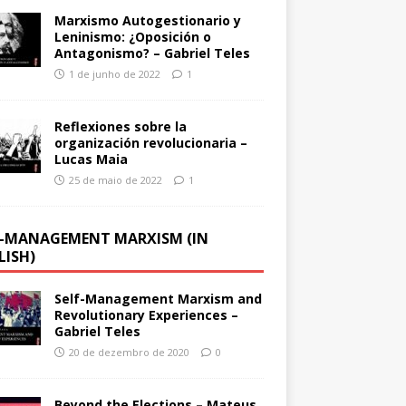
Marxismo Autogestionario y
Leninismo: ¿Oposición o
Antagonismo? – Gabriel Teles
1 de junho de 2022
1
Reflexiones sobre la
organización revolucionaria –
Lucas Maia
25 de maio de 2022
1
F-MANAGEMENT MARXISM (IN
LISH)
Self-Management Marxism and
Revolutionary Experiences –
Gabriel Teles
20 de dezembro de 2020
0
Beyond the Elections – Mateus