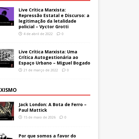
Live Crítica Marxista:
Repressão Estatal e Discurso: a
legitimação da letalidade
policial – Vyctor Grotti
4 de abril de 2022
0
Live Crítica Marxista: Uma
Crítica Autogestionária ao
Espaço Urbano – Miguel Bogado
21 de março de 2022
0
XISMO
Jack London: A Bota de Ferro –
Paul Mattick
15 de maio de 2026
0
Por que somos a favor do