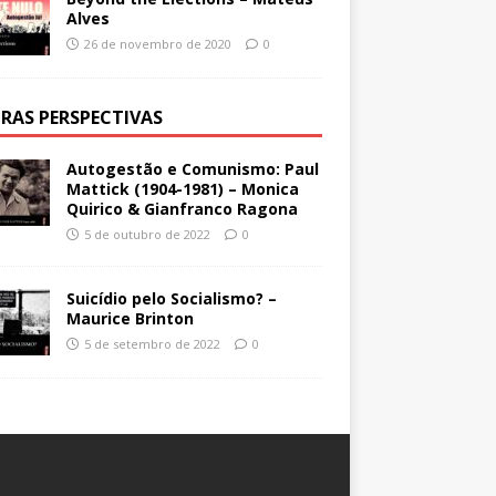
Alves
26 de novembro de 2020
0
RAS PERSPECTIVAS
Autogestão e Comunismo: Paul
Mattick (1904-1981) – Monica
Quirico & Gianfranco Ragona
5 de outubro de 2022
0
Suicídio pelo Socialismo? –
Maurice Brinton
5 de setembro de 2022
0