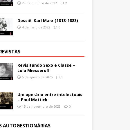
28 de outubro de 2022
2
Dossiê: Karl Marx (1818-1883)
4 de maio de 2022
0
REVISTAS
Revisitando Sexo e Classe –
Lola Miesseroff
5 de agosto de 2025
0
Um operário entre intelectuais
– Paul Mattick
15 de novembro de 2023
0
ES AUTOGESTIONÁRIAS