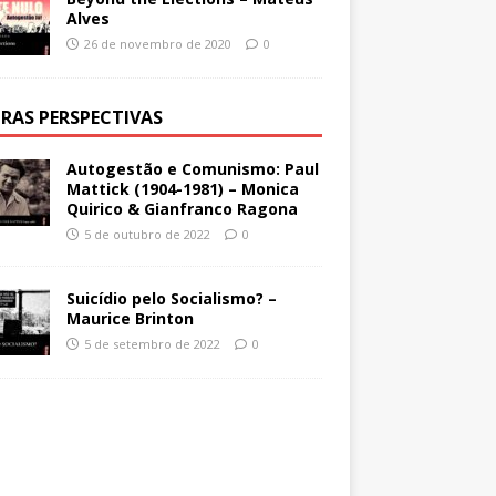
Alves
26 de novembro de 2020
0
RAS PERSPECTIVAS
Autogestão e Comunismo: Paul
Mattick (1904-1981) – Monica
Quirico & Gianfranco Ragona
5 de outubro de 2022
0
Suicídio pelo Socialismo? –
Maurice Brinton
5 de setembro de 2022
0