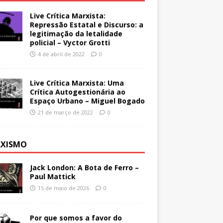
Live Crítica Marxista:
Repressão Estatal e Discurso: a
legitimação da letalidade
policial – Vyctor Grotti
4 de abril de 2022
0
Live Crítica Marxista: Uma
Crítica Autogestionária ao
Espaço Urbano – Miguel Bogado
21 de março de 2022
0
XISMO
Jack London: A Bota de Ferro –
Paul Mattick
15 de maio de 2026
0
Por que somos a favor do