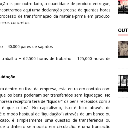
ção e, por outro lado, a quantidade de produto entregue,
encontramos aqui uma declaração precisa de quantas horas
 processo de transformação da matéria-prima em produto.
eros concretos:
OUT
ho = 40.000 pares de sapatos
 trabalho + 62,500 horas de trabalho = 125,000 horas de
quidação
ra dentro ou fora da empresa, esta entra em contato com
ue os bens poderiam ser transferidos sem liquidação. No
esa receptora terá de “liquidar” os bens recebidos com a
é que o fará. No capitalismo, isto é feito através de
 o modo habitual de “liquidação”) através de um banco ou
 caso, é simplesmente uma questão de transferência ou
e o dinheiro seja posto em circulação; é uma transação