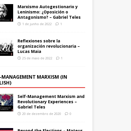
Marxismo Autogestionario y
Leninismo: ¿Oposición o
Antagonismo? – Gabriel Teles
1 de junho de 2022
1
Reflexiones sobre la
organización revolucionaria –
Lucas Maia
25 de maio de 2022
1
F-MANAGEMENT MARXISM (IN
LISH)
Self-Management Marxism and
Revolutionary Experiences –
Gabriel Teles
20 de dezembro de 2020
0
Beyond the Elections – Mateus