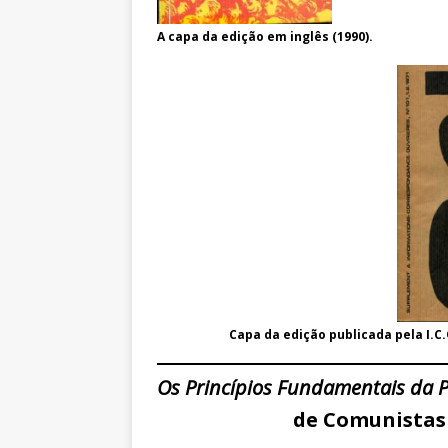
A capa da edição em inglês (1990).
Capa da edição publicada pela I.C.
Os Princípios Fundamentais da 
de Comunistas 