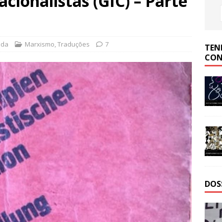
cionalistas (GIC) – Parte
ada
Marxismo
,
Traduções
7
TEN
CON
DOS