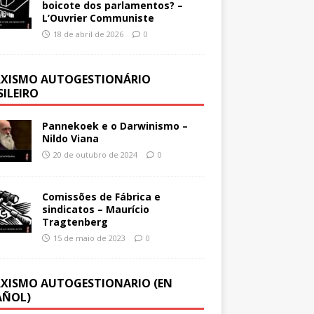
boicote dos parlamentos? –
L’Ouvrier Communiste
18 de abril de 2026
0
XISMO AUTOGESTIONÁRIO
SILEIRO
Pannekoek e o Darwinismo –
Nildo Viana
20 de outubro de 2024
0
Comissões de Fábrica e
sindicatos – Maurício
Tragtenberg
15 de maio de 2023
0
XISMO AUTOGESTIONARIO (EN
AÑOL)