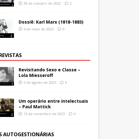
28 de outubro de 2022
2
Dossiê: Karl Marx (1818-1883)
4 de maio de 2022
0
REVISTAS
Revisitando Sexo e Classe –
Lola Miesseroff
5 de agosto de 2025
0
Um operário entre intelectuais
– Paul Mattick
15 de novembro de 2023
0
ES AUTOGESTIONÁRIAS