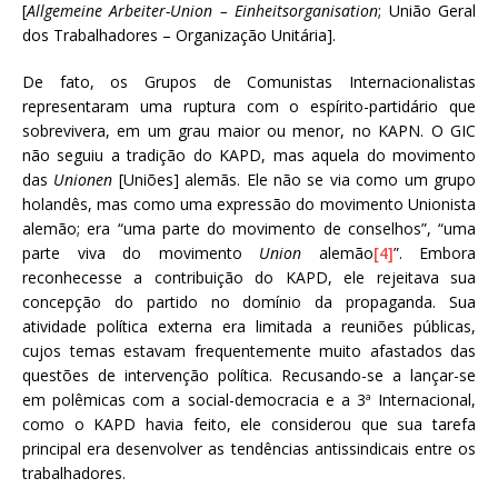
[
Allgemeine Arbeiter-Union – Einheitsorganisation
; União Geral
dos Trabalhadores – Organização Unitária].
De fato, os Grupos de Comunistas Internacionalistas
representaram uma ruptura com o espírito-partidário que
sobrevivera, em um grau maior ou menor, no KAPN. O GIC
não seguiu a tradição do KAPD, mas aquela do movimento
das
Unionen
[Uniões] alemãs. Ele não se via como um grupo
holandês, mas como uma expressão do movimento Unionista
alemão; era “uma parte do movimento de conselhos”, “uma
parte viva do movimento
Union
alemão
[4]
”. Embora
reconhecesse a contribuição do KAPD, ele rejeitava sua
concepção do partido no domínio da propaganda. Sua
atividade política externa era limitada a reuniões públicas,
cujos temas estavam frequentemente muito afastados das
questões de intervenção política. Recusando-se a lançar-se
em polêmicas com a social-democracia e a 3ª Internacional,
como o KAPD havia feito, ele considerou que sua tarefa
principal era desenvolver as tendências antissindicais entre os
trabalhadores.