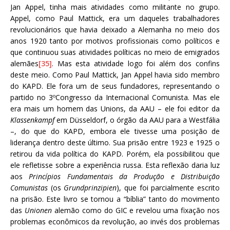
Jan Appel, tinha mais atividades como militante no grupo.
Appel, como Paul Mattick, era um daqueles trabalhadores
revolucionários que havia deixado a Alemanha no meio dos
anos 1920 tanto por motivos profissionais como políticos e
que continuou suas atividades políticas no meio de emigrados
alemães
[35]
. Mas esta atividade logo foi além dos confins
deste meio. Como Paul Mattick, Jan Appel havia sido membro
do KAPD. Ele fora um de seus fundadores, representando o
partido no 3ºCongresso da Internacional Comunista. Mas ele
era mais um homem das Unions, da AAU – ele foi editor da
Klassenkampf
em Düsseldorf, o órgão da AAU para a Westfália
–, do que do KAPD, embora ele tivesse uma posição de
liderança dentro deste último. Sua prisão entre 1923 e 1925 o
retirou da vida política do KAPD. Porém, ela possibilitou que
ele refletisse sobre a experiência russa. Esta reflexão daria luz
aos
Princípios Fundamentais da Produção e Distribuição
Comunistas
(os
Grundprinzipien
), que foi parcialmente escrito
na prisão. Este livro se tornou a “bíblia” tanto do movimento
das
Unionen
alemão como do GIC e revelou uma fixação nos
problemas econômicos da revolução, ao invés dos problemas