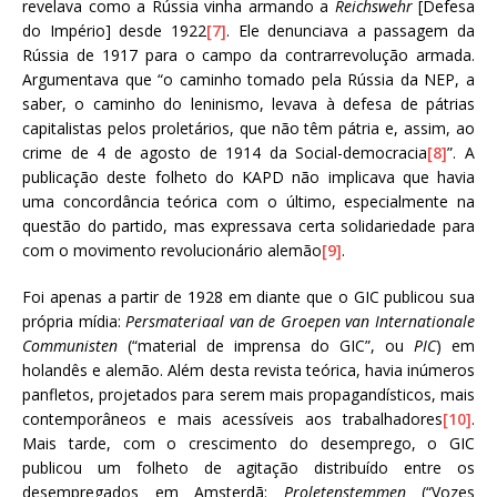
revelava como a Rússia vinha armando a
Reichswehr
[Defesa
do Império] desde 1922
[7]
. Ele denunciava a passagem da
Rússia de 1917 para o campo da contrarrevolução armada.
Argumentava que “o caminho tomado pela Rússia da NEP, a
saber, o caminho do leninismo, levava à defesa de pátrias
capitalistas pelos proletários, que não têm pátria e, assim, ao
crime de 4 de agosto de 1914 da Social-democracia
[8]
”. A
publicação deste folheto do KAPD não implicava que havia
uma concordância teórica com o último, especialmente na
questão do partido, mas expressava certa solidariedade para
com o movimento revolucionário alemão
[9]
.
Foi apenas a partir de 1928 em diante que o GIC publicou sua
própria mídia:
Persmateriaal van de Groepen van Internationale
Communisten
(“material de imprensa do GIC”, ou
PIC
) em
holandês e alemão. Além desta revista teórica, havia inúmeros
panfletos, projetados para serem mais propagandísticos, mais
contemporâneos e mais acessíveis aos trabalhadores
[10]
.
Mais tarde, com o crescimento do desemprego, o GIC
publicou um folheto de agitação distribuído entre os
desempregados em Amsterdã:
Proletenstemmen
(“Vozes