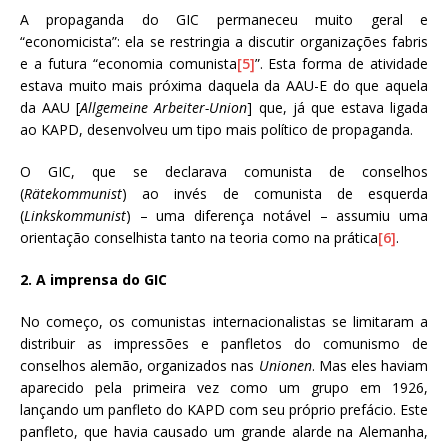
A propaganda do GIC permaneceu muito geral e
“economicista”: ela se restringia a discutir organizações fabris
e a futura “economia comunista
[5]
”. Esta forma de atividade
estava muito mais próxima daquela da AAU-E do que aquela
da AAU [
Allgemeine Arbeiter-Union
] que, já que estava ligada
ao KAPD, desenvolveu um tipo mais político de propaganda.
O GIC, que se declarava comunista de conselhos
(
Rätekommunist
) ao invés de comunista de esquerda
(
Linkskommunist
) – uma diferença notável – assumiu uma
orientação conselhista tanto na teoria como na prática
[6]
.
2. A imprensa do GIC
No começo, os comunistas internacionalistas se limitaram a
distribuir as impressões e panfletos do comunismo de
conselhos alemão, organizados nas
Unionen
. Mas eles haviam
aparecido pela primeira vez como um grupo em 1926,
lançando um panfleto do KAPD com seu próprio prefácio. Este
panfleto, que havia causado um grande alarde na Alemanha,