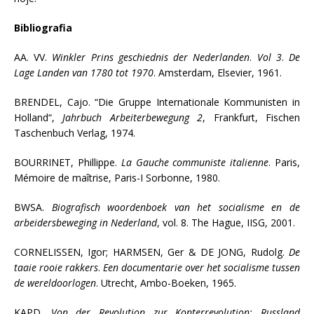
Bibliografia
AA. VV.
Winkler Prins geschiednis der Nederlanden
.
Vol 3
.
De
Lage Landen van 1780 tot 1970
. Amsterdam, Elsevier, 1961.
BRENDEL, Cajo. “Die Gruppe Internationale Kommunisten in
Holland“,
Jahrbuch Arbeiterbewegung 2
, Frankfurt, Fischen
Taschenbuch Verlag, 1974.
BOURRINET, Phillippe.
La Gauche communiste italienne
. Paris,
Mémoire de maîtrise, Paris-I Sorbonne, 1980.
BWSA.
Biografisch woordenboek van het socialisme en de
arbeidersbeweging in Nederland
, vol. 8. The Hague, IISG, 2001.
CORNELISSEN, Igor; HARMSEN, Ger & DE JONG, Rudolg.
De
taaie rooie rakkers
.
Een documentarie over het socialisme tussen
de wereldoorlogen
. Utrecht, Ambo-Boeken, 1965.
KAPD.
Von der Revolution zur Konterrevolution: Russland