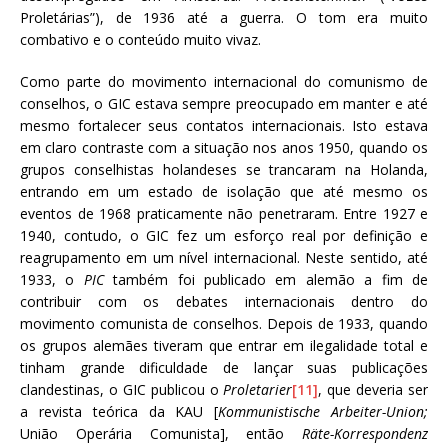
Proletárias”), de 1936 até a guerra. O tom era muito
combativo e o conteúdo muito vivaz.
Como parte do movimento internacional do comunismo de
conselhos, o GIC estava sempre preocupado em manter e até
mesmo fortalecer seus contatos internacionais. Isto estava
em claro contraste com a situação nos anos 1950, quando os
grupos conselhistas holandeses se trancaram na Holanda,
entrando em um estado de isolação que até mesmo os
eventos de 1968 praticamente não penetraram. Entre 1927 e
1940, contudo, o GIC fez um esforço real por definição e
reagrupamento em um nível internacional. Neste sentido, até
1933, o
PIC
também foi publicado em alemão a fim de
contribuir com os debates internacionais dentro do
movimento comunista de conselhos. Depois de 1933, quando
os grupos alemães tiveram que entrar em ilegalidade total e
tinham grande dificuldade de lançar suas publicações
clandestinas, o GIC publicou o
Proletarier
[11]
, que deveria ser
a revista teórica da KAU [
Kommunistische Arbeiter-Union;
União Operária Comunista], então
Räte-Korrespondenz