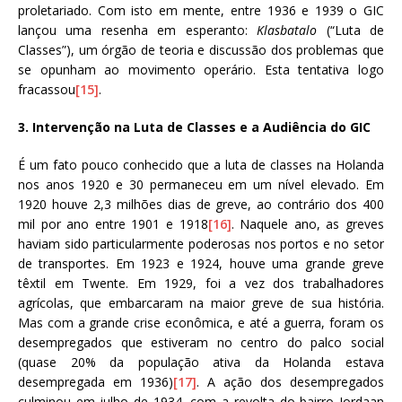
proletariado. Com isto em mente, entre 1936 e 1939 o GIC
lançou uma resenha em esperanto:
Klasbatalo
(“Luta de
Classes”), um órgão de teoria e discussão dos problemas que
se opunham ao movimento operário. Esta tentativa logo
fracassou
[15]
.
3. Intervenção na Luta de Classes e a Audiência do GIC
É um fato pouco conhecido que a luta de classes na Holanda
nos anos 1920 e 30 permaneceu em um nível elevado. Em
1920 houve 2,3 milhões dias de greve, ao contrário dos 400
mil por ano entre 1901 e 1918
[16]
. Naquele ano, as greves
haviam sido particularmente poderosas nos portos e no setor
de transportes. Em 1923 e 1924, houve uma grande greve
têxtil em Twente. Em 1929, foi a vez dos trabalhadores
agrícolas, que embarcaram na maior greve de sua história.
Mas com a grande crise econômica, e até a guerra, foram os
desempregados que estiveram no centro do palco social
(quase 20% da população ativa da Holanda estava
desempregada em 1936)
[17]
. A ação dos desempregados
culminou em julho de 1934, com a revolta do bairro Jordaan