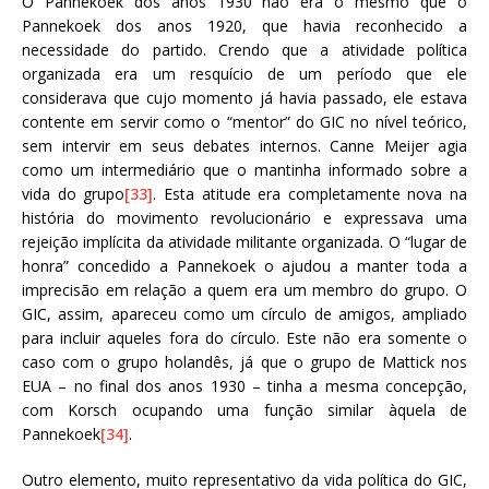
O Pannekoek dos anos 1930 não era o mesmo que o
Pannekoek dos anos 1920, que havia reconhecido a
necessidade do partido. Crendo que a atividade política
organizada era um resquício de um período que ele
considerava que cujo momento já havia passado, ele estava
contente em servir como o “mentor” do GIC no nível teórico,
sem intervir em seus debates internos. Canne Meijer agia
como um intermediário que o mantinha informado sobre a
vida do grupo
[33]
. Esta atitude era completamente nova na
história do movimento revolucionário e expressava uma
rejeição implícita da atividade militante organizada. O “lugar de
honra” concedido a Pannekoek o ajudou a manter toda a
imprecisão em relação a quem era um membro do grupo. O
GIC, assim, apareceu como um círculo de amigos, ampliado
para incluir aqueles fora do círculo. Este não era somente o
caso com o grupo holandês, já que o grupo de Mattick nos
EUA – no final dos anos 1930 – tinha a mesma concepção,
com Korsch ocupando uma função similar àquela de
Pannekoek
[34]
.
Outro elemento, muito representativo da vida política do GIC,