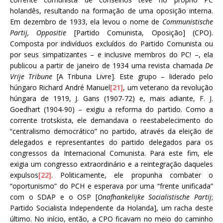
holandês, resultando na formação de uma oposição interna.
Em dezembro de 1933, ela levou o nome de
Communistische
Partij, Oppositie
[Partido Comunista, Oposição] (CPO).
Composta por indivíduos excluídos do Partido Comunista ou
por seus simpatizantes – e inclusive membros do PC! –, ela
publicou a partir de janeiro de 1934 uma revista chamada
De
Vrije Tribune
[A Tribuna Livre]. Este grupo – liderado pelo
húngaro Richard André Manuel
[21]
, um veterano da revolução
húngara de 1919, J. Gans (1907-72) e, mais adiante, F. J.
Goedhart (1904-90) – exigiu a reforma do partido. Como a
corrente trotskista, ele demandava o reestabelecimento do
“centralismo democrático” no partido, através da eleição de
delegados e representantes do partido delegados para os
congressos da Internacional Comunista. Para este fim, ele
exigia um congresso extraordinário e a reintegração daqueles
expulsos
[22]
. Politicamente, ele propunha combater o
“oportunismo” do PCH e esperava por uma “frente unificada”
com o SDAP e o OSP [
Onafhankelijke Socialistische Partij
;
Partido Socialista Independente da Holanda], um racha deste
último. No início, então, a CPO ficavam no meio do caminho