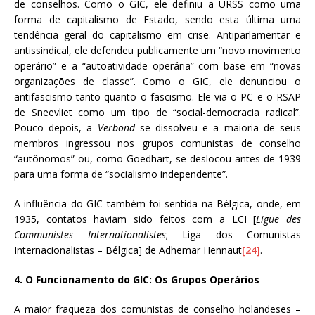
de conselhos. Como o GIC, ele definiu a URSS como uma
forma de capitalismo de Estado, sendo esta última uma
tendência geral do capitalismo em crise. Antiparlamentar e
antissindical, ele defendeu publicamente um “novo movimento
operário” e a “autoatividade operária” com base em “novas
organizações de classe”. Como o GIC, ele denunciou o
antifascismo tanto quanto o fascismo. Ele via o PC e o RSAP
de Sneevliet como um tipo de “social-democracia radical”.
Pouco depois, a
Verbond
se dissolveu e a maioria de seus
membros ingressou nos grupos comunistas de conselho
“autônomos” ou, como Goedhart, se deslocou antes de 1939
para uma forma de “socialismo independente”.
A influência do GIC também foi sentida na Bélgica, onde, em
1935, contatos haviam sido feitos com a LCI [
Ligue des
Communistes Internationalistes
; Liga dos Comunistas
Internacionalistas – Bélgica] de Adhemar Hennaut
[24]
.
4. O Funcionamento do GIC: Os Grupos Operários
A maior fraqueza dos comunistas de conselho holandeses –