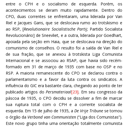
entre o CPH e o socialismo de esquerda. Porém, os
acontecimentos se deram muito rapidamente. Dentro do
CPO, duas correntes se enfrentaram, uma liderada por Van
Riel e Jacques Gans, que se deslocava rumo ao trotskismo e
ao RSP, [
Revolutionaire Socialistische Partij
; Partido Socialista
Revolucionário] de Sneevliet, e a outra, liderada por Goedhart,
apoiada pela seção em Haia, que se deslocava na direção do
comunismo de conselhos. O resulto foi a saída de Van Riel e
de sua fração, que se anexou à trotskista Liga Comunista
Internacional e se associou ao RSAP, que havia sido recém-
formado em 31 de março de 1935 com base no OSP e no
RSP. A maioria remanescente do CPO se declarou contra o
parlamentarismo e a favor da luta contra os sindicatos. A
influência do GIC era bastante clara, chegando ao ponto de ter
publicado artigos do
Persmateriaal
[23]
.
Em seu congresso da
páscoa de 1935, o CPO decidiu se dissolver a fim de marcar
sua ruptura total com o CPH e a corrente socialista de
esquerda. Em 15 de julho de 1935, a
De Vrije Tribune
se tornou
o órgão da
Verbond van Communisten
(“Liga dos Comunistas”).
Este novo grupo tinha uma orientação totalmente comunista