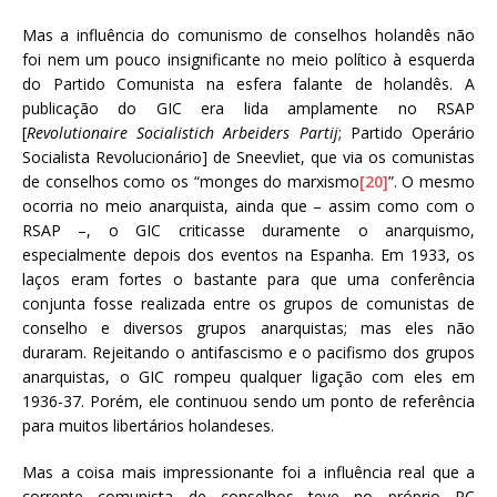
Mas a influência do comunismo de conselhos holandês não
foi nem um pouco insignificante no meio político à esquerda
do Partido Comunista na esfera falante de holandês. A
publicação do GIC era lida amplamente no RSAP
[
Revolutionaire Socialistich Arbeiders Partij
; Partido Operário
Socialista Revolucionário] de Sneevliet, que via os comunistas
de conselhos como os “monges do marxismo
[20]
”. O mesmo
ocorria no meio anarquista, ainda que – assim como com o
RSAP –, o GIC criticasse duramente o anarquismo,
especialmente depois dos eventos na Espanha. Em 1933, os
laços eram fortes o bastante para que uma conferência
conjunta fosse realizada entre os grupos de comunistas de
conselho e diversos grupos anarquistas; mas eles não
duraram. Rejeitando o antifascismo e o pacifismo dos grupos
anarquistas, o GIC rompeu qualquer ligação com eles em
1936-37. Porém, ele continuou sendo um ponto de referência
para muitos libertários holandeses.
Mas a coisa mais impressionante foi a influência real que a
corrente comunista de conselhos teve no próprio PC