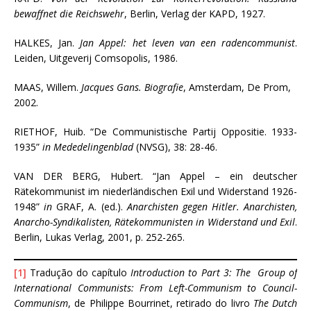
bewaffnet die Reichswehr
, Berlin, Verlag der KAPD, 1927.
HALKES, Jan.
Jan Appel: het leven van een radencommunist
.
Leiden, Uitgeverij Comsopolis, 1986.
MAAS, Willem.
Jacques Gans. Biografie
, Amsterdam, De Prom,
2002.
RIETHOF, Huib. “De Communistische Partij Oppositie. 1933-
1935”
in Mededelingenblad
(NVSG), 38: 28-46.
VAN DER BERG, Hubert. “Jan Appel – ein deutscher
Rätekommunist im niederländischen Exil und Widerstand 1926-
1948”
in
GRAF, A. (ed.).
Anarchisten gegen Hitler. Anarchisten,
Anarcho-Syndikalisten, Rätekommunisten in Widerstand und Exil
.
Berlin, Lukas Verlag, 2001, p. 252-265.
[1]
Tradução do capítulo
Introduction to Part 3: The Group of
International Communists: From Left-Communism to Council-
Communism
, de Philippe Bourrinet, retirado do livro
The Dutch