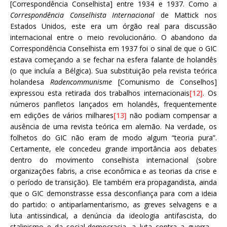
[Correspondência Conselhista] entre 1934 e 1937. Como a
Correspondência Conselhista Internacional
de Mattick nos
Estados Unidos, este era um órgão real para discussão
internacional entre o meio revolucionário. O abandono da
Correspondência Conselhista em 1937 foi o sinal de que o GIC
estava começando a se fechar na esfera falante de holandês
(o que incluía a Bélgica). Sua substituição pela revista teórica
holandesa
Radencommunisme
[Comunismo de Conselhos]
expressou esta retirada dos trabalhos internacionais
[12]
. Os
números panfletos lançados em holandês, frequentemente
em edições de vários milhares
[13]
não podiam compensar a
ausência de uma revista teórica em alemão. Na verdade, os
folhetos do GIC não eram de modo algum “teoria pura”.
Certamente, ele concedeu grande importância aos debates
dentro do movimento conselhista internacional (sobre
organizações fabris, a crise econômica e as teorias da crise e
o período de transição). Ele também era propagandista, ainda
que o GIC demonstrasse essa desconfiança para com a ideia
do partido: o antiparlamentarismo, as greves selvagens e a
luta antissindical, a denúncia da ideologia antifascista, do
stalinismo e da social-democracia, a luta contra a guerra –