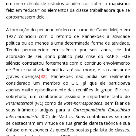
um mero círculo de estudos acadêmicos sobre o marxismo,
feliz em “educar” os elementos da classe trabalhadora que se
aproximassem dele.
A formação do pequeno núcleo em torno de Canne Meijer em
1927 coincidiu com o retorno de Pannekoek à atividade
política ou ao menos a uma determinada forma de atividade.
Tendo permanecido em silêncio por seis anos, ele foi
acordado de seu sono político pela crise do KAPD. Este
silêncio contrastou fortemente com o contínuo envolvimento
de Gorter na atividade política até sua morte, e isto apesar de
graves doenças
[32]
. Pannekoek não podia ser realmente
considerado um membro do GIC, já que ele participava
apenas muito episodicamente das reuniões do grupo. Ele era,
sobretudo, um colaborador assíduo e importante tanto do
Persmateriaal
(
PIC
) como da
Räte-Korrespondenz
, sem falar de
seus inúmeros artigos para a
Correspondência
Conselhista
Internacionalista
(ICC) de Mattick. Suas contribuições sempre
se destacaram em virtude de sua grande clareza teórica e sua
ênfase em responder às questões postas pela luta de classes.