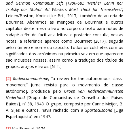
and German Communist Left (1900-68): ‘Neither Lenin nor
Trotsky nor Stalin!’ ‘All Workers Must Think for Themselves!’
,
Leiden/Boston, Koninklijke Brill, 2017, também de autoria de
Bourrinet. Alteramos as menções de Bourrinet a outros
capítulos deste mesmo livro no corpo do texto para notas de
rodapé a fim de facilitar a leitura e posterior consulta; nestas
notas, a referência aparece como Bourrinet (2017), seguida
pelo número e nome do capítulo. Todos os colchetes com os
significados dos acrônimos na primeira vez em que aparecem
são inclusões nossas, assim como a tradução dos títulos de
grupos, artigos e livros. [N. T.]
[2]
Radencommunisme
, “a review for the autonomous class-
movement” [uma revista para o movimento de classe
autônomo], produzida pelo
Groep van Radencommunisten
Nederland
[Grupo de Comunistas de Conselho dos Países
Baixos], nº 38, 1948. O grupo, composto por Canne Meijer, B.
A. Sijes e outros, havia rachado com a
Spartacusbond
[Liga
Espartaquista] em 1947.
[3]
Ver Brendel, 1974.