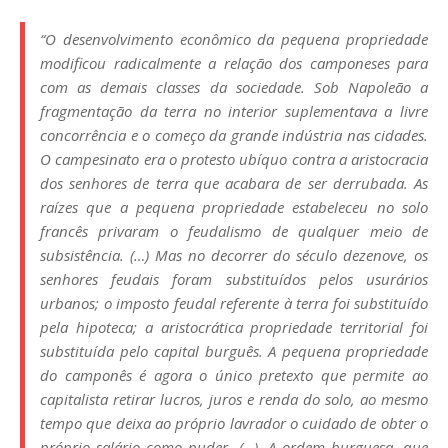
“O desenvolvimento econômico da pequena propriedade
modificou radicalmente a relação dos camponeses para
com as demais classes da sociedade. Sob Napoleão a
fragmentação da terra no interior suplementava a livre
concorrência e o começo da grande indústria nas cidades.
O campesinato era o protesto ubíquo contra a aristocracia
dos senhores de terra que acabara de ser derrubada. As
raízes que a pequena propriedade estabeleceu no solo
francês privaram o feudalismo de qualquer meio de
subsistência. (…) Mas no decorrer do século dezenove, os
senhores feudais foram substituídos pelos usurários
urbanos; o imposto feudal referente à terra foi substituído
pela hipoteca; a aristocrática propriedade territorial foi
substituída pelo capital burguês. A pequena propriedade
do camponês é agora o único pretexto que permite ao
capitalista retirar lucros, juros e renda do solo, ao mesmo
tempo que deixa ao próprio lavrador o cuidado de obter o
próprio salário como puder. (…). A ordem burguesa, que