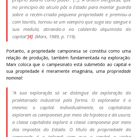
no princípio do século pôs o Estado para montar guarda
sobre a recém-criada pequena propriedade e premiou-a
com lauréis, tornou-se um vampiro que suga seu sangue e
sua medula, atirando-o no caldeirão alquimista do
capital”
[4]
. (Marx, 1989, p. 119).
Portanto, a propriedade camponesa se constitui como uma
relação de produção, também fundamentada na exploração.
Marx coloca que o campesinato está submetido ao capital e
sua propriedade é meramente imaginária, uma
propriedade
nominal
:
“A sua exploração só se distingue da exploração do
proletariado industrial pela forma. O explorador é o
mesmo: o capital. Individualmente, os capitalistas
exploram os camponeses por meio da hipoteca e da usura;
a classe capitalista explora a classe camponesa por meio
dos impostos do Estado. O título de propriedade do
camponês é o talismã com que o capital o vinha