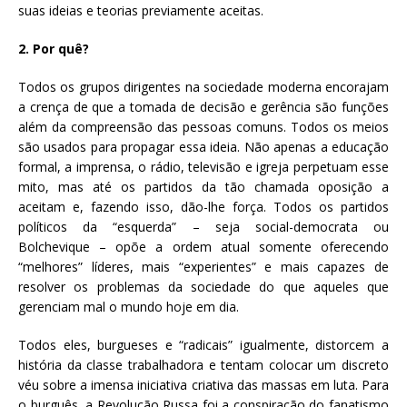
suas ideias e teorias previamente aceitas.
2. Por quê?
Todos os grupos dirigentes na sociedade moderna encorajam
a crença de que a tomada de decisão e gerência são funções
além da compreensão das pessoas comuns. Todos os meios
são usados para propagar essa ideia. Não apenas a educação
formal, a imprensa, o rádio, televisão e igreja perpetuam esse
mito, mas até os partidos da tão chamada oposição a
aceitam e, fazendo isso, dão-lhe força. Todos os partidos
políticos da “esquerda” – seja social-democrata ou
Bolchevique – opõe a ordem atual somente oferecendo
“melhores” líderes, mais “experientes” e mais capazes de
resolver os problemas da sociedade do que aqueles que
gerenciam mal o mundo hoje em dia.
Todos eles, burgueses e “radicais” igualmente, distorcem a
história da classe trabalhadora e tentam colocar um discreto
véu sobre a imensa iniciativa criativa das massas em luta. Para
o burguês, a Revolução Russa foi a conspiração do fanatismo