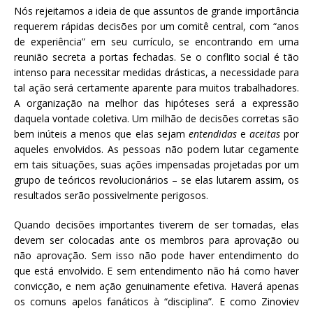
Nós rejeitamos a ideia de que assuntos de grande importância
requerem rápidas decisões por um comitê central, com “anos
de experiência” em seu currículo, se encontrando em uma
reunião secreta a portas fechadas. Se o conflito social é tão
intenso para necessitar medidas drásticas, a necessidade para
tal ação será certamente aparente para muitos trabalhadores.
A organização na melhor das hipóteses será a expressão
daquela vontade coletiva. Um milhão de decisões corretas são
bem inúteis a menos que elas sejam
entendidas
e
aceitas
por
aqueles envolvidos. As pessoas não podem lutar cegamente
em tais situações, suas ações impensadas projetadas por um
grupo de teóricos revolucionários – se elas lutarem assim, os
resultados serão possivelmente perigosos.
Quando decisões importantes tiverem de ser tomadas, elas
devem ser colocadas ante os membros para aprovação ou
não aprovação. Sem isso não pode haver entendimento do
que está envolvido. E sem entendimento não há como haver
convicção, e nem ação genuinamente efetiva. Haverá apenas
os comuns apelos fanáticos à “disciplina”. E como Zinoviev