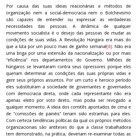
Por causa das suas ideias reacionárias e métodos de
organização nem a social-democracia nem o Bolchevismo
são capazes de entender ou expressar as verdadeiras
necessidades das pessoas. A dinâmica de qualquer
movimento socialista é o desejo das pessoas de mudar as
condições de suas vidas. A Revolução Húngara era mais do
que a luta por um pouco mais de ganho semanal
[6]
. Não era
uma briga por uma extensão da nacionalização ou por mais
“eficiência” nos departamentos do Governo. Milhões de
húngaros se levantaram contra seus opressores porque
eles
queriam determinar as condições das suas próprias vidas e
gerir seus próprios assuntos. Por um curto e heroico período
eles substituíram a sociedade de governantes e governados
com democracia direta, onde cada representante não era
apenas eleito por voto direto, mas podia ser revogado a
qualquer momento. A ideia dos comitês apontados de cima e
de “comissões de painéis” teriam sido estranhas para eles.
Com certeza tendências políticas da qual os próprios métodos
organizacionais são antíteses do que a classe trabalhadora
tem demonstrado, na prática, deveriam re-examinar todas as