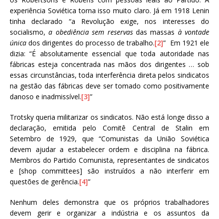
experiência Soviética torna isso muito claro. Já em 1918 Lenin
tinha declarado “a Revolução exige, nos interesses do
socialismo,
a obediência sem reservas
das massas
à vontade
única
dos dirigentes do processo de trabalho.
[2]
” Em 1921 ele
dizia: “É absolutamente essencial que toda autoridade nas
fábricas esteja concentrada nas mãos dos dirigentes … sob
essas circunstâncias, toda interferência direta pelos sindicatos
na gestão das fábricas deve ser tomado como positivamente
danoso e inadmissível.
[3]
”
Trotsky queria militarizar os sindicatos. Não está longe disso a
declaração, emitida pelo Comitê Central de Stalin em
Setembro de 1929, que “Comunistas da União Soviética
devem ajudar a estabelecer ordem e disciplina na fábrica.
Membros do Partido Comunista, representantes de sindicatos
e [shop committees] são instruídos a não interferir em
questões de gerência.
[4]
”
Nenhum deles demonstra que os próprios trabalhadores
devem gerir e organizar a indústria e os assuntos da