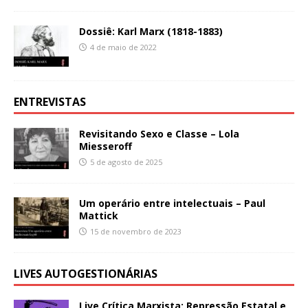
Dossiê: Karl Marx (1818-1883)
4 de maio de 2022
ENTREVISTAS
Revisitando Sexo e Classe – Lola
Miesseroff
5 de agosto de 2025
Um operário entre intelectuais – Paul
Mattick
15 de novembro de 2023
LIVES AUTOGESTIONÁRIAS
Live Crítica Marxista: Repressão Estatal e