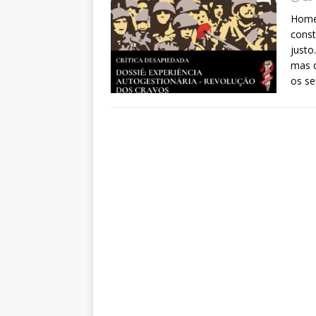
Homen
const
justo
mas q
os se