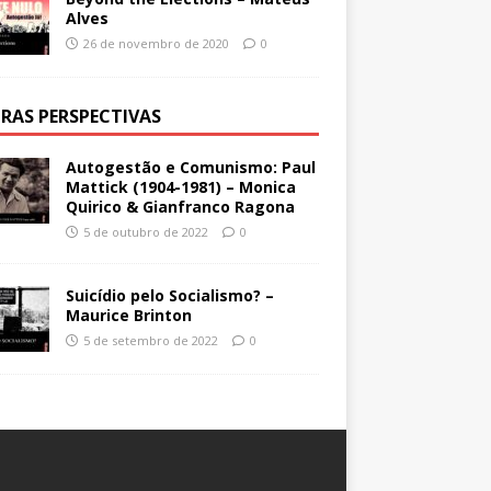
Alves
26 de novembro de 2020
0
RAS PERSPECTIVAS
Autogestão e Comunismo: Paul
Mattick (1904-1981) – Monica
Quirico & Gianfranco Ragona
5 de outubro de 2022
0
Suicídio pelo Socialismo? –
Maurice Brinton
5 de setembro de 2022
0