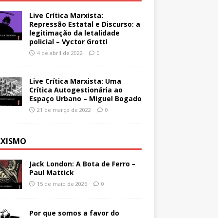
Live Crítica Marxista:
Repressão Estatal e Discurso: a
legitimação da letalidade
policial – Vyctor Grotti
4 de abril de 2022
0
Live Crítica Marxista: Uma
Crítica Autogestionária ao
Espaço Urbano – Miguel Bogado
21 de março de 2022
0
XISMO
Jack London: A Bota de Ferro –
Paul Mattick
15 de maio de 2026
0
Por que somos a favor do