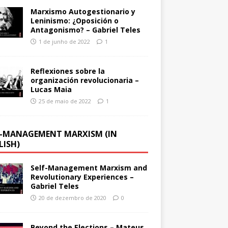
Marxismo Autogestionario y
Leninismo: ¿Oposición o
Antagonismo? – Gabriel Teles
1 de junho de 2022
1
Reflexiones sobre la
organización revolucionaria –
Lucas Maia
25 de maio de 2022
1
F-MANAGEMENT MARXISM (IN
LISH)
Self-Management Marxism and
Revolutionary Experiences –
Gabriel Teles
20 de dezembro de 2020
0
Beyond the Elections – Mateus