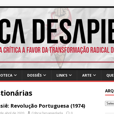
IOTECA
DOSSIÊS
LINK’S
ARTE
QUE
tionárias
ARQ
siê: Revolução Portuguesa (1974)
de abril de 2020
Crítica Desapiedada
0