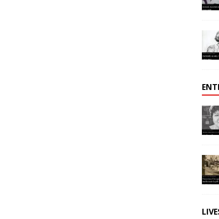
ENT
LIV