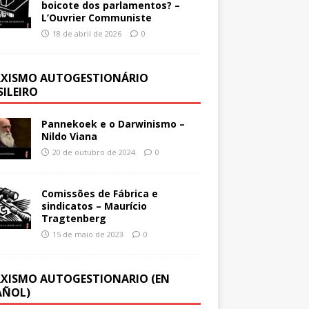
boicote dos parlamentos? –
L’Ouvrier Communiste
18 de abril de 2026
0
XISMO AUTOGESTIONÁRIO
SILEIRO
Pannekoek e o Darwinismo –
Nildo Viana
20 de outubro de 2024
0
Comissões de Fábrica e
sindicatos – Maurício
Tragtenberg
15 de maio de 2023
0
XISMO AUTOGESTIONARIO (EN
AÑOL)