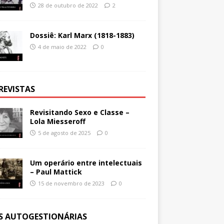
28 de outubro de 2022
2
Dossiê: Karl Marx (1818-1883)
4 de maio de 2022
0
REVISTAS
Revisitando Sexo e Classe –
Lola Miesseroff
5 de agosto de 2025
0
Um operário entre intelectuais
– Paul Mattick
15 de novembro de 2023
0
ES AUTOGESTIONÁRIAS