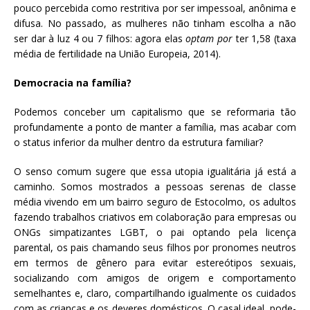
pouco percebida como restritiva por ser impessoal, anônima e
difusa. No passado, as mulheres não tinham escolha a não
ser dar à luz 4 ou 7 filhos: agora elas
optam por
ter 1,58 (taxa
média de fertilidade na União Europeia, 2014).
Democracia na família?
Podemos conceber um capitalismo que se reformaria tão
profundamente a ponto de manter a família, mas acabar com
o status inferior da mulher dentro da estrutura familiar?
O senso comum sugere que essa utopia igualitária já está a
caminho. Somos mostrados a pessoas serenas de classe
média vivendo em um bairro seguro de Estocolmo, os adultos
fazendo trabalhos criativos em colaboração para empresas ou
ONGs simpatizantes LGBT, o pai optando pela licença
parental, os pais chamando seus filhos por pronomes neutros
em termos de gênero para evitar estereótipos sexuais,
socializando com amigos de origem e comportamento
semelhantes e, claro, compartilhando igualmente os cuidados
com as crianças e os deveres domésticos. O casal ideal, pode-