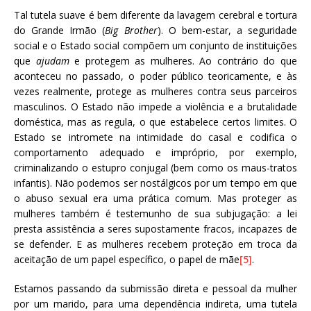
Tal tutela suave é bem diferente da lavagem cerebral e tortura
do Grande Irmão (
Big Brother
). O bem-estar, a seguridade
social e o Estado social compõem um conjunto de instituições
que
ajudam
e protegem as mulheres. Ao contrário do que
aconteceu no passado, o poder público teoricamente, e às
vezes realmente, protege as mulheres contra seus parceiros
masculinos. O Estado não impede a violência e a brutalidade
doméstica, mas as regula, o que estabelece certos limites. O
Estado se intromete na intimidade do casal e codifica o
comportamento adequado e impróprio, por exemplo,
criminalizando o estupro conjugal (bem como os maus-tratos
infantis). Não podemos ser nostálgicos por um tempo em que
o abuso sexual era uma prática comum. Mas proteger as
mulheres também é testemunho de sua subjugação: a lei
presta assistência a seres supostamente fracos, incapazes de
se defender. E as mulheres recebem proteção em troca da
aceitação de um papel específico, o papel de mãe
[5]
.
Estamos passando da submissão direta e pessoal da mulher
por um marido, para uma dependência indireta, uma tutela