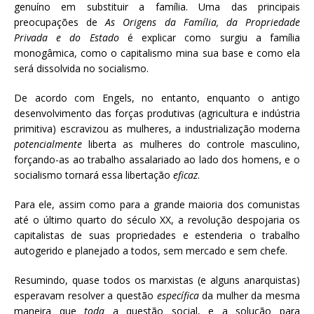
genuíno em substituir a família. Uma das principais
preocupações de
As Origens da Família, da Propriedade
Privada e do Estado
é explicar como surgiu a família
monogâmica, como o capitalismo mina sua base e como ela
será dissolvida no socialismo.
De acordo com Engels, no entanto, enquanto o antigo
desenvolvimento das forças produtivas (agricultura e indústria
primitiva) escravizou as mulheres, a industrialização moderna
potencialmente
liberta as mulheres do controle masculino,
forçando-as ao trabalho assalariado ao lado dos homens, e o
socialismo tornará essa libertação
eficaz
.
Para ele, assim como para a grande maioria dos comunistas
até o último quarto do século XX, a revolução despojaria os
capitalistas de suas propriedades e estenderia o trabalho
autogerido e planejado a todos, sem mercado e sem chefe.
Resumindo, quase todos os marxistas (e alguns anarquistas)
esperavam resolver a questão
específica
da mulher da mesma
maneira que
toda
a questão social, e a solução para