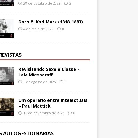
28 de outubro de 2022
2
Dossiê: Karl Marx (1818-1883)
4 de maio de 2022
0
REVISTAS
Revisitando Sexo e Classe –
Lola Miesseroff
5 de agosto de 2025
0
Um operário entre intelectuais
– Paul Mattick
15 de novembro de 2023
0
ES AUTOGESTIONÁRIAS