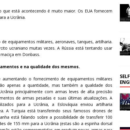
e o que está acontecendo é muito maior. Os EUA fornecem
ara a Ucrânia.
de equipamentos militares, aeronaves, tanques, artilharia.
cito ucraniano muitas vezes. A Rússia está tentando usar
a maciça em Donbass.
pamentos e na qualidade dos mesmos.
SEL
 aumentando o fornecimento de equipamentos militares
ENG
não apenas a quantidade, mas também a qualidade dos
Ucrânia principalmente com armas leves de alta precisão
imentos de armas pesadas e suas últimas atualizações. A
izados para a Ucrânia, a Eslováquia enviou artilharia
ea. A Turquia está transferindo seus famosos drones de
nha está falando sobre a possibilidade de transferir 100
ães de 155 mm para a Ucrânia (estas são a espinha dorsal
alemãs estão comprometidas em produzir novas armas para