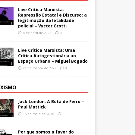
Live Crítica Marxista:
Repressão Estatal e Discurso: a
legitimação da letalidade
policial – Vyctor Grotti
4 de abril de 2022
0
Live Crítica Marxista: Uma
Crítica Autogestionária ao
Espaço Urbano – Miguel Bogado
21 de março de 2022
0
XISMO
Jack London: A Bota de Ferro –
Paul Mattick
15 de maio de 2026
0
Por que somos a favor do