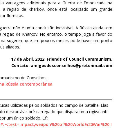
cria vantagens adicionais para a Guerra de Emboscada na
 a região de Kharkov, onde está localizado um grande
r florestas.
 guerra não é uma conclusão inevitável. A Rússia ainda tem
a região de Kharkov. No entanto, o tempo joga a favor do
 acima sugerem que em poucos meses pode haver um ponto
us aliados.
17 de Abril, 2022. Friends of Council Communism.
Contato:
amigosdosconselhos@protonmail.com
Comunismo de Conselhos:
 na Rússia contemporânea
zucas utilizadas pelos soldados no campo de batalha. Elas
o descartável pré-carregado que dispara uma ogiva anti-
or um único soldado. Cf.:
aust#:~:text=Impact,weapon%20of%20World%20War%20II