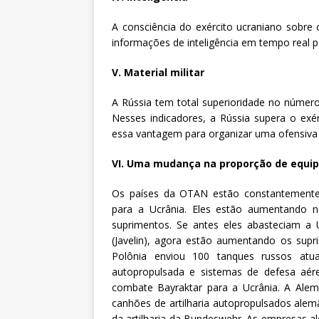
A consciência do exército ucraniano sobr
informações de inteligência em tempo real p
V. Material militar
A Rússia tem total superioridade no número 
Nesses indicadores, a Rússia supera o exér
essa vantagem para organizar uma ofensiv
VI. Uma mudança na proporção de equi
Os países da OTAN estão constantemente
para a Ucrânia. Eles estão aumentando 
suprimentos. Se antes eles abasteciam a 
(Javelin), agora estão aumentando os supr
Polônia enviou 100 tanques russos atual
autopropulsada e sistemas de defesa aér
combate Bayraktar para a Ucrânia. A Alema
canhões de artilharia autopropulsados alem
da artilharia da Bundeswehr. As empresas 