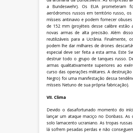
a Bundeswehr). Os EUA prometeram for
aeródromos russos em território russo, os
mísseis antinavio e podem fornecer obuses 
de 152 mm (projéteis desse calibre estã
novas armas de alta precisão. Além disso
reutilizáveis para a Ucrânia. Finalmente,
podem lhe dar milhares de drones descartá
especial deve ser feita a esta arma. Este S
destruir todo o grupo de tanques russo. 
armas qualitativamente superiores ao exé
curso das operações militares. A destruiçã
Negro) foi uma manifestação dessa tendênc
mísseis Netuno de sua própria fabricação).
VII. Clima
Devido o dasafortunado momento do iníci
lançar um ataque maciço no Donbass. As 
solo lamacento ucraniano. As tropas russ
lá sofrem pesadas perdas e não conseguem a