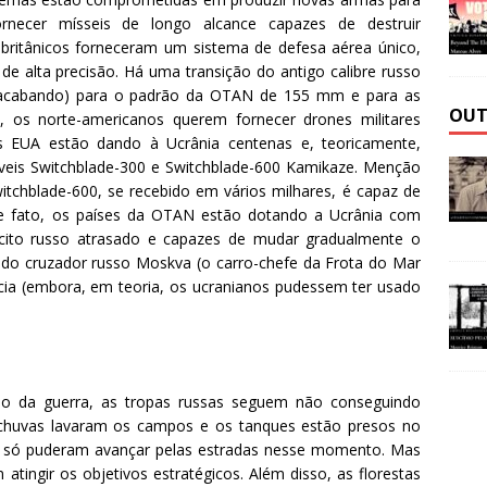
necer mísseis de longo alcance capazes de destruir
 britânicos forneceram um sistema de defesa aérea único,
de alta precisão. Há uma transição do antigo calibre russo
o acabando) para o padrão da OTAN de 155 mm e para as
OUT
, os norte-americanos querem fornecer drones militares
 os EUA estão dando à Ucrânia centenas e, teoricamente,
veis Switchblade-300 e Switchblade-600 Kamikaze. Menção
witchblade-600, se recebido em vários milhares, é capaz de
De fato, os países da OTAN estão dotando a Ucrânia com
rcito russo atrasado e capazes de mudar gradualmente o
o do cruzador russo Moskva (o carro-chefe da Frota do Mar
ia (embora, em teoria, os ucranianos pudessem ter usado
o da guerra, as tropas russas seguem não conseguindo
chuvas lavaram os campos e os tanques estão presos no
as só puderam avançar pelas estradas nesse momento. Mas
tingir os objetivos estratégicos. Além disso, as florestas