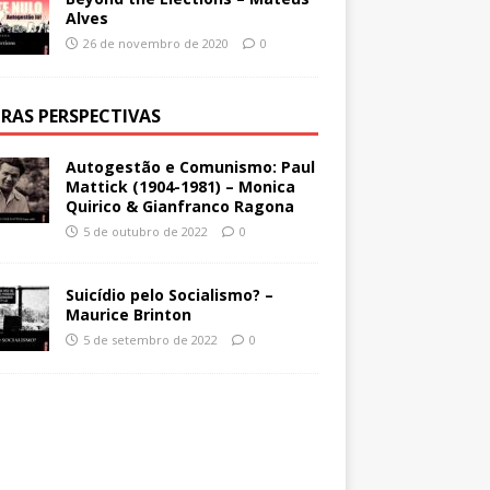
Alves
26 de novembro de 2020
0
RAS PERSPECTIVAS
Autogestão e Comunismo: Paul
Mattick (1904-1981) – Monica
Quirico & Gianfranco Ragona
5 de outubro de 2022
0
Suicídio pelo Socialismo? –
Maurice Brinton
5 de setembro de 2022
0