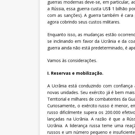
guerras modernas deve-se, em particular, a
a Rússia, essa guerra custa US$ 1 bilhão po
com as sanções). A guerra também é cara 
agora cobrindo seus custos militares.
Enquanto isso, as mudanças estão ocorrend
se inclinando em favor da Ucrânia e da co
guerra ainda não está predeterminado, é ap
Vamos às considerações.
I. Reservas e mobilização.
A Ucrânia está conduzindo com confiança 
novas unidades. Seu exército já é bem mais
Territorial e milhares de combatentes da G
Curiosamente, o exército russo é menor, e
russo dificilmente supera os 200.000 efeti
lançadas na Ucrânia. A razão é que a Rúss
Ucrânia. A liderança russa teme uma reaçã
russos e um número pequeno e insuficiente 