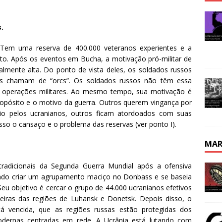
s.
 Tem uma reserva de 400.000 veteranos experientes e a
cito. Após os eventos em Bucha, a motivação pró-militar de
lmente alta. Do ponto de vista deles, os soldados russos
s chamam de “orcs”. Os soldados russos não têm essa
das operações militares. Ao mesmo tempo, sua motivação é
pósito e o motivo da guerra. Outros querem vingança por
o pelos ucranianos, outros ficam atordoados com suas
sso o cansaço e o problema das reservas (ver ponto I).
MAR
tradicionais da Segunda Guerra Mundial após a ofensiva
tando criar um agrupamento maciço no Donbass e se baseia
 Seu objetivo é cercar o grupo de 44.000 ucranianos efetivos
teiras das regiões de Luhansk e Donetsk. Depois disso, o
tá vencida, que as regiões russas estão protegidas dos
modernas centradas em rede. A Ucrânia está lutando com