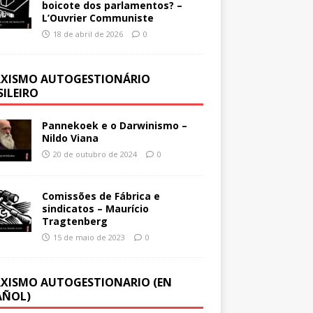
boicote dos parlamentos? –
L’Ouvrier Communiste
18 de abril de 2026
0
XISMO AUTOGESTIONÁRIO
SILEIRO
Pannekoek e o Darwinismo –
Nildo Viana
20 de outubro de 2024
0
Comissões de Fábrica e
sindicatos – Maurício
Tragtenberg
15 de maio de 2023
0
XISMO AUTOGESTIONARIO (EN
AÑOL)