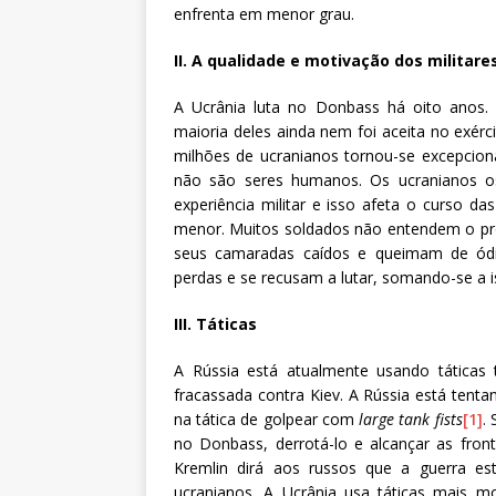
enfrenta em menor grau.
II. A qualidade e motivação dos militare
A Ucrânia luta no Donbass há oito anos.
maioria deles ainda nem foi aceita no exér
milhões de ucranianos tornou-se excepciona
não são seres humanos. Os ucranianos o
experiência militar e isso afeta o curso 
menor. Muitos soldados não entendem o pro
seus camaradas caídos e queimam de ódi
perdas e se recusam a lutar, somando-se a i
III. Táticas
A Rússia está atualmente usando táticas 
fracassada contra Kiev. A Rússia está ten
na tática de golpear com
large tank fists
[1]
.
no Donbass, derrotá-lo e alcançar as fron
Kremlin dirá aos russos que a guerra es
ucranianos. A Ucrânia usa táticas mais 