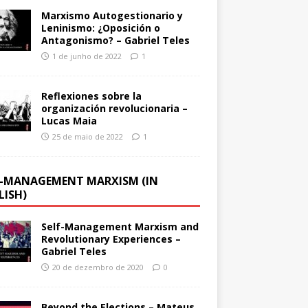
Marxismo Autogestionario y
Leninismo: ¿Oposición o
Antagonismo? – Gabriel Teles
1 de junho de 2022
1
Reflexiones sobre la
organización revolucionaria –
Lucas Maia
25 de maio de 2022
1
F-MANAGEMENT MARXISM (IN
LISH)
Self-Management Marxism and
Revolutionary Experiences –
Gabriel Teles
20 de dezembro de 2020
0
Beyond the Elections – Mateus