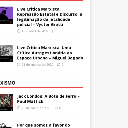
Live Crítica Marxista:
Repressão Estatal e Discurso: a
legitimação da letalidade
policial – Vyctor Grotti
4 de abril de 2022
0
Live Crítica Marxista: Uma
Crítica Autogestionária ao
Espaço Urbano – Miguel Bogado
21 de março de 2022
0
XISMO
Jack London: A Bota de Ferro –
Paul Mattick
15 de maio de 2026
0
Por que somos a favor do