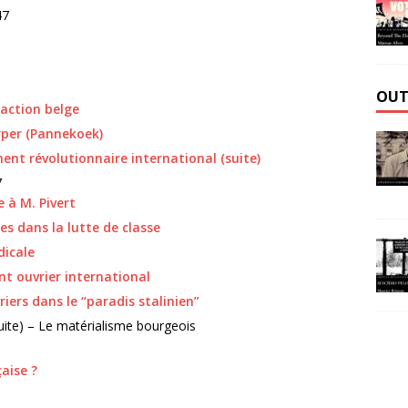
47
OUT
raction belge
arper (Pannekoek)
nt révolutionnaire international (suite)
7
 à M. Pivert
s dans la lutte de classe
dicale
 ouvrier international
riers dans le “paradis stalinien”
suite) – Le matérialisme bourgeois
aise ?