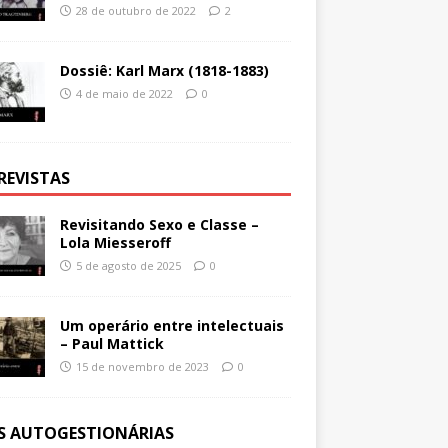
28 de outubro de 2022
2
Dossiê: Karl Marx (1818-1883)
4 de maio de 2022
0
REVISTAS
Revisitando Sexo e Classe –
Lola Miesseroff
5 de agosto de 2025
0
Um operário entre intelectuais
– Paul Mattick
15 de novembro de 2023
0
ES AUTOGESTIONÁRIAS