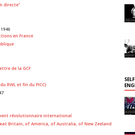
on directe”
 1946
ections en France
ublique
lettre de la GCF
SEL
 du RWL et fin du PICC)
ENG
47
nt révolutionnaire international
reat Britain, of America, of Australia, of New Zeeland