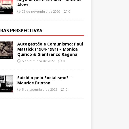
Alves
26 de novembro de 2020
0
RAS PERSPECTIVAS
Autogestão e Comunismo: Paul
Mattick (1904-1981) – Monica
Quirico & Gianfranco Ragona
5 de outubro de 2022
0
Suicídio pelo Socialismo? –
Maurice Brinton
5 de setembro de 2022
0