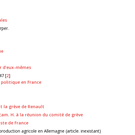
ales
rper.
ue
ser d’eux-mêmes
47 [
2
]
e politique en France
t la grève de Renault
 cam. H. à la réunion du comité de grève
ste de France
roduction agricole en Allemagne (article. inexistant)