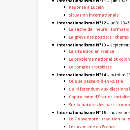
Internationalisme N°11
– juin 1946
Réponse à Lucain
Situation internationale
Internationalisme N°12
– août 1946
La tâche de l’heure : formati
La grève des postiers : cham
Internationalisme N°13
– septembr
La situation en France
Le problème national et colon
Le congrès trotskiste
Internationalisme N°14
– octobre 1
Que se passe-t-il en Russie ?
Du référendum aux élections l
Capitalisme d’État et sociali
Sur la nature-des partis com
Internationalisme N°15
– novembre
Le 7 novembre : tradition ou 
Le lucanisme en France