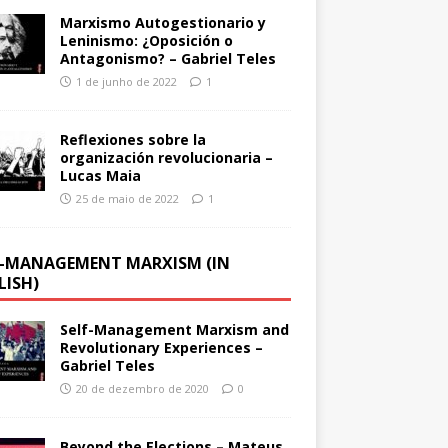
Marxismo Autogestionario y
Leninismo: ¿Oposición o
Antagonismo? – Gabriel Teles
1 de junho de 2022
1
Reflexiones sobre la
organización revolucionaria –
Lucas Maia
25 de maio de 2022
1
F-MANAGEMENT MARXISM (IN
LISH)
Self-Management Marxism and
Revolutionary Experiences –
Gabriel Teles
20 de dezembro de 2020
0
Beyond the Elections – Mateus