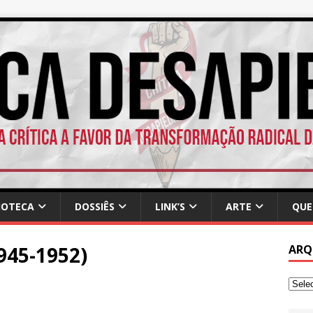
IOTECA
DOSSIÊS
LINK’S
ARTE
QUE
945-1952)
ARQ