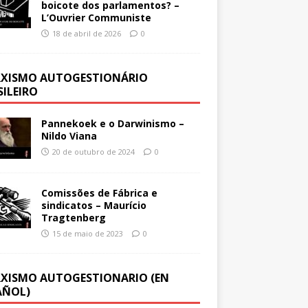
boicote dos parlamentos? –
L’Ouvrier Communiste
18 de abril de 2026
0
XISMO AUTOGESTIONÁRIO
SILEIRO
Pannekoek e o Darwinismo –
Nildo Viana
20 de outubro de 2024
0
Comissões de Fábrica e
sindicatos – Maurício
Tragtenberg
15 de maio de 2023
0
XISMO AUTOGESTIONARIO (EN
AÑOL)