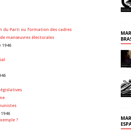
on du Parti ou formation des cadres
MAR
p de manœuvres électorales
BRA
e 1946
ial
946
égislatives
sme
munistes
 1946
MAR
exemple ?
ESP