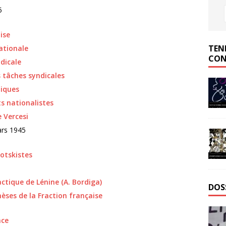
5
ise
TEN
ationale
CON
dicale
s tâches syndicales
tiques
s nationalistes
e Vercesi
ars 1945
rotskistes
ctique de Lénine (A. Bordiga)
DOS
èses de la Fraction française
nce