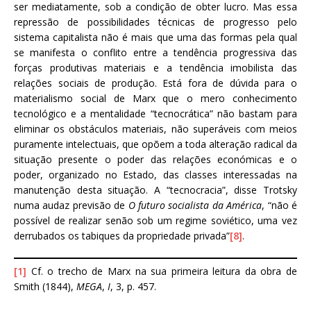
ser mediatamente, sob a condição de obter lucro. Mas essa
repressão de possibilidades técnicas de progresso pelo
sistema capitalista não é mais que uma das formas pela qual
se manifesta o conflito entre a tendência progressiva das
forças produtivas materiais e a tendência imobilista das
relações sociais de produção. Está fora de dúvida para o
materialismo social de Marx que o mero conhecimento
tecnológico e a mentalidade “tecnocrática” não bastam para
eliminar os obstáculos materiais, não superáveis com meios
puramente intelectuais, que opõem a toda alteração radical da
situação presente o poder das relações económicas e o
poder, organizado no Estado, das classes interessadas na
manutenção desta situação. A “tecnocracia”, disse Trotsky
numa audaz previsão de
O futuro socialista da América
, “não é
possível de realizar senão sob um regime soviético, uma vez
derrubados os tabiques da propriedade privada”
[8]
.
[1]
Cf. o trecho de Marx na sua primeira leitura da obra de
Smith (1844),
MEGA
,
I
, 3, p. 457.