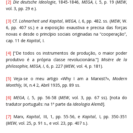
[2]
Die deutsche Ideologie
, 1845-1846,
MEGA, I
, 5, p. 19 (
MEW
,
vol. 3, pp. 29 e.).
[3]
Cf.
Lohnarheit und Kapital
,
MEGA, I
, 6, pp. 482. ss. (
MEW
, W.
6, pp. 407 ss.) e a exposição exaustiva e precisa das forças
novas e desde o princípio sociais originadas na “cooperação”,
cap. 11 de
Kapital
, I.
[4]
[“De todos os instrumentos de produção, o maior poder
produtivo é a própria classe revolucionária.”]
Misère de la
philosophie, MEGA, I
, 6, p. 227 (
MEW
, vol. 4, p. 181).
[5]
Veja-se o meu artigo «Why I am a Marxist?»,
Modern
Monthly
, IX, n.4 2, Abril 1935, pp. 89 ss.
[6]
MEGA, I
, 5, pp. 56-58 (
MEW
, vol. 3, pp. 67 ss). [nota do
tradutor português: na 1ª parte da
Ideologia Alemã
].
[7]
Marx,
Kapital
, III, 1, pp. 55-56, e
Kapital
, I, pp. 350-351
(
MEW
, vol. 25, p. 91 s., e vol. 23, pp. 407 s.).