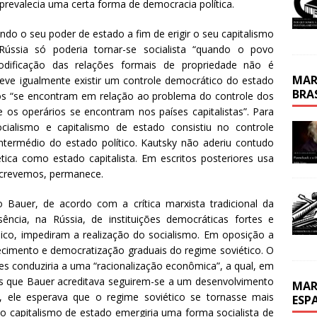
 prevalecia uma certa forma de democracia política.
zando o seu poder de estado a fim de erigir o seu capitalismo
Rússia só poderia tornar-se socialista “quando o povo
odificação das relações formais de propriedade não é
MAR
 deve igualmente existir um controle democrático do estado
BRA
ios “se encontram em relação ao problema do controle dos
s operários se encontram nos países capitalistas”. Para
cialismo e capitalismo de estado consistiu no controle
termédio do estado político. Kautsky não aderiu contudo
ica como estado capitalista. Em escritos posteriores usa
escrevemos, permanece.
o Bauer, de acordo com a crítica marxista tradicional da
ência, na Rússia, de instituições democráticas fortes e
co, impediram a realização do socialismo. Em oposição a
cimento e democratização graduais do regime soviético. O
es conduziria a uma “racionalização econômica”, a qual, em
is que Bauer acreditava seguirem-se a um desenvolvimento
MAR
, ele esperava que o regime soviético se tornasse mais
ESP
o capitalismo de estado emergiria uma forma socialista de