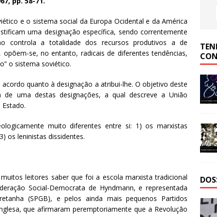
967, pp. 58-71.
viético e o sistema social da Europa Ocidental e da América
stificam uma designação específica, sendo correntemente
 controla a totalidade dos recursos produtivos a de
TEN
, opõem-se, no entanto, radicais de diferentes tendências,
CON
o” o sistema soviético.
 acordo quanto à designação a atribui-lhe. O objetivo deste
ia de uma destas designações, a qual descreve a União
 Estado.
eologicamente muito diferentes entre si: 1) os marxistas
) os leninistas dissidentes.
uitos leitores saber que foi a escola marxista tradicional
DOS
ederação Social-Democrata de Hyndmann, e representada
Bretanha (SPGB), e pelos ainda mais pequenos Partidos
inglesa, que afirmaram peremptoriamente que a Revolução