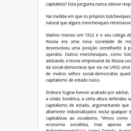
capitalista? Esta pergunta nunca obteve res
Na medida em que os próprios bolcheviques 
natural que alguns mencheviques retomasse
Martov morreu em 1922 e o seu colega Ab
Rússia era uma nova sociedade de mas
desenvolveu uma posição semelhante à po
operário. Outros mencheviques, como So
adotando a teoria empresarial da Rússia so
da social-democracia que via na URSS uma e
de muitos velhos social-democratas quan
capitalismo de estado russo.
Embora Yugow tivesse acabado por adotar, c
a União Soviética, a certa altura defendeu
capitalismo de estado, argumentando que 
altamente industrializados exclui qualquer
capitalistas ao socialismo. “Vimos como
economia socialista, mas apenas um
deficientemente”
[11]
. Como Trotsky, Yugow