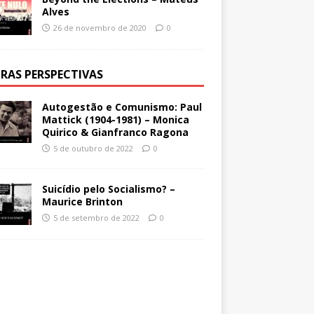
Alves
26 de novembro de 2020
0
RAS PERSPECTIVAS
Autogestão e Comunismo: Paul
Mattick (1904-1981) – Monica
Quirico & Gianfranco Ragona
5 de outubro de 2022
0
Suicídio pelo Socialismo? –
Maurice Brinton
5 de setembro de 2022
0