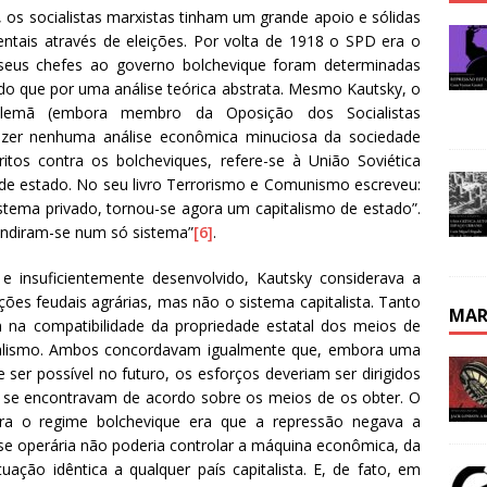
 os socialistas marxistas tinham um grande apoio e sólidas
ntais através de eleições. Por volta de 1918 o SPD era o
 seus chefes ao governo bolchevique foram determinadas
 do que por uma análise teórica abstrata. Mesmo Kautsky, o
a alemã (embora membro da Oposição dos Socialistas
zer nenhuma análise econômica minuciosa da sociedade
itos contra os bolcheviques, refere-se à União Soviética
e estado. No seu livro Terrorismo e Comunismo escreveu:
sistema privado, tornou-se agora um capitalismo de estado”.
fundiram-se num só sistema”
[6]
.
 insuficientemente desenvolvido, Kautsky considerava a
ções feudais agrárias, mas não o sistema capitalista. Tanto
MAR
 na compatibilidade da propriedade estatal dos meios de
cialismo. Ambos concordavam igualmente que, embora uma
ser possível no futuro, os esforços deveriam ser dirigidos
 se encontravam de acordo sobre os meios de os obter. O
ntra o regime bolchevique era que a repressão negava a
sse operária não poderia controlar a máquina econômica, da
ção idêntica a qualquer país capitalista. E, de fato, em