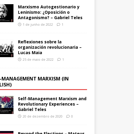
Marxismo Autogestionario y
Leninismo: ¿Oposición o
Antagonismo? – Gabriel Teles
1 de junho de 2022
1
Reflexiones sobre la
organización revolucionaria –
Lucas Maia
25 de maio de 2022
1
F-MANAGEMENT MARXISM (IN
LISH)
Self-Management Marxism and
Revolutionary Experiences –
Gabriel Teles
20 de dezembro de 2020
0
Beyond the Elections – Mateus