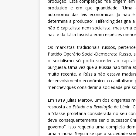
produção. Esta competição “dá origem em úl
produzido e em que quantidade. “Uma e
autonomia das leis econômicas. Já não é
determina a produção”. Hilferding designa
não é capitalista nem socialista, mas uma 
nazi e da Itália fascista eram espécies men
Os marxistas tradicionais russos, perten
Partido Operário Social-Democrata Russo, s
o socialismo só podia suceder ao capita
burguesa. Uma vez que a Rússia não tinha at
muito recente, a Rússia não estava madu
desenvolvimento econômico, o capitalismo p
mencheviques considerar a sociedade pré-soci
Em 1919 Julias Martov, um dos dirigentes 
resposta ao
Estado e a Revolução
de Lênin. C
a “classe proletária considerada no seu co
deve consequentemente ser o sucessor úni
governo”. Isto requeria uma completa dem
uma minoria. Seguia-se que a sociedade sovi