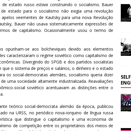
mo de estado russo
estava
construindo o socialismo. Bauer
o de estado para o socialismo não exigia uma revolução
os apelos veementes de Kautsky para uma nova Revolução
autsky, Bauer não usava sistematicamente expressões de
mos de capitalismo. Ocasionalmente usou o termo de
cos opunham-se aos bolcheviques devido aos elementos
eles caracterizaram o regime soviético como capitalismo de
econômicas. Divergindo do SPGB e dos partidos socialistas
que o sistema de preços e salários, o dinheiro e o estado
ra os social-democratas alemães, socialismo queria dizer
SEL
 de uma sociedade altamente industrializada. Reavaliações
ENG
nômico-social soviético acentuavam as distinções entre o
a.
ante teórico social-democrata alemão da época, publicou
tado na URSS, no periódico nova-iorquino de língua russa
terística que distingue o capitalismo e uma economia de
nimo de competição entre os proprietários dos meios de