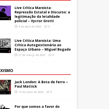
Live Crítica Marxista:
Repressão Estatal e Discurso: a
legitimação da letalidade
policial – Vyctor Grotti
4 de abril de 2022
0
Live Crítica Marxista: Uma
Crítica Autogestionária ao
Espaço Urbano – Miguel Bogado
21 de março de 2022
0
XISMO
Jack London: A Bota de Ferro –
Paul Mattick
15 de maio de 2026
0
Por que somos a favor do