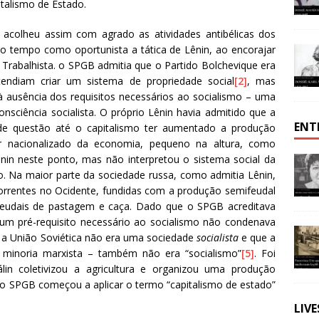
talismo de Estado.
acolheu assim com agrado as atividades antibélicas dos
 tempo como oportunista a tática de Lênin, ao encorajar
o Trabalhista. o SPGB admitia que o Partido Bolchevique era
tendiam criar um sistema de propriedade social
[2]
, mas
 à ausência dos requisitos necessários ao socialismo – uma
nsciência socialista. O próprio Lênin havia admitido que a
ENT
a de questão até o capitalismo ter aumentado a produção
tor nacionalizado da economia, pequeno na altura, como
nin neste ponto, mas não interpretou o sistema social da
o. Na maior parte da sociedade russa, como admitia Lênin,
, correntes no Ocidente, fundidas com a produção semifeudal
eudais de pastagem e caça. Dado que o SPGB acreditava
um pré-requisito necessário ao socialismo não condenava
e a União Soviética não era uma sociedade
socialista
e que a
minoria marxista – também não era “socialismo”
[5]
. Foi
lin coletivizou a agricultura e organizou uma produção
e o SPGB começou a aplicar o termo “capitalismo de estado”
LIV