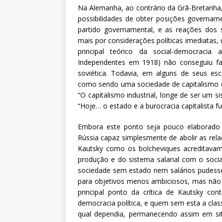
Na Alemanha, ao contrário da Grã-Bretanha,
possibilidades de obter posições govername
partido governamental, e as reações dos
mais por considerações políticas imediatas,
principal teórico da social-democraci
Independentes em 1918) não conseguiu fa
soviética. Todavia, em alguns de seus escr
como sendo uma sociedade de capitalismo d
“O capitalismo industrial, longe de ser um 
“Hoje… o estado e a burocracia capitalista 
Embora este ponto seja pouco elaborado e
Rússia capaz simplesmente de abolir as rela
Kautsky como os bolcheviques acreditavam
produção e do sistema salarial com o so
sociedade sem estado nem salários pudesse 
para objetivos menos ambiciosos, mas não
principal ponto da crítica de Kautsky co
democracia política, e quem sem esta a cla
qual dependia, permanecendo assim em situa