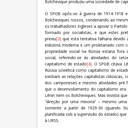
Bolchevique produziu uma sociedade de capi
O SPGB opôs-se à guerra de 1914-1918 e 
Bolcheviques russos, condenando ao mesmo
os trabalhadores ingleses a apoiar o Partid
formado por socialistas, e que estes pre
previu
[3]
que esta tentativa falharia devido
indústria moderna e um proletariado com co
propriedade social na Rússia estaria for
social, referindo-se às atividades do se
capitalismo de estado
[4]
. O SPGB citava Lê
Rússia soviética como capitalismo de estad
existiam as relações capitalistas clássicas
dos camponeses e mesmo atividades pré-f
que o desenvolvimento do capitalismo era 
Lênin nem os Bolcheviques. Mas insistia qu
“direção por uma minoria” – mesmo uma 
somente a partir de 1929-30 (quando Stá
planificada sob a supervisão do estado) qu
à URSS.