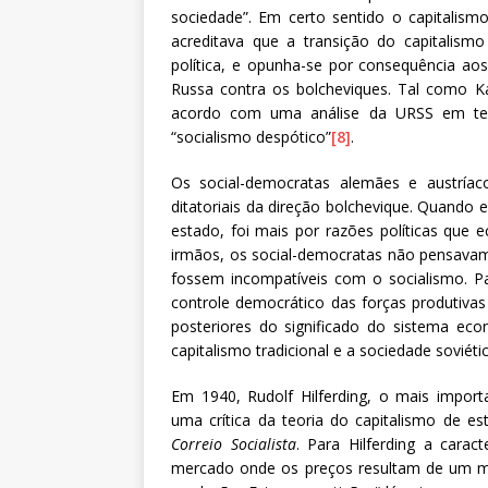
sociedade”. Em certo sentido o capitalis
acreditava que a transição do capitalism
política, e opunha-se por consequência a
Russa contra os bolcheviques. Tal como K
acordo com uma análise da URSS em ter
“socialismo despótico”
[8]
.
Os social-democratas alemães e austría
ditatoriais da direção bolchevique. Quando 
estado, foi mais por razões políticas que 
irmãos, os social-democratas não pensavam 
fossem incompatíveis com o socialismo. Pa
controle democrático das forças produtivas
posteriores do significado do sistema eco
capitalismo tradicional e a sociedade soviétic
Em 1940, Rudolf Hilferding, o mais import
uma crítica da teoria do capitalismo de es
Correio Socialista
. Para Hilferding a carac
mercado onde os preços resultam de um mí