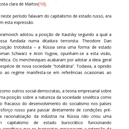
posta clara de Martov
[10]
.
neste período falavam do capitalismo de estado russo, era
m esta expressão.
ramovich adotou a posição de Kautsky segundo a qual a
sa fundada numa ditadura terrorista. Theodore Dan
sição trotskista – a Rússia seria uma forma de estado
loman Schwarz e Aron Yugow, opunham-se a esta visão,
viética. Os mencheviques acabaram por adotar a ideia geral
spécie de nova sociedade “totalitária”. Todavia, a opinião
to ao regime manifesta-se em referências ocasionais ao
omo outros social-democratas, a teoria empresarial sobre
 uma posição sobre a natureza da sociedade soviética como
o fracasso do desenvolvimento do socialismo nos países
 esforço russo para passar diretamente de condições pré-
 a racionalização da indústria na Rússia não criou uma
 capitalismo de estado burocrático funcionando
 acreditava que os burocratas procuravam a extensão da