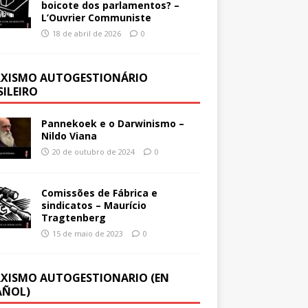
boicote dos parlamentos? –
L’Ouvrier Communiste
18 de abril de 2026
0
XISMO AUTOGESTIONÁRIO
SILEIRO
Pannekoek e o Darwinismo –
Nildo Viana
20 de outubro de 2024
0
Comissões de Fábrica e
sindicatos – Maurício
Tragtenberg
15 de maio de 2023
0
XISMO AUTOGESTIONARIO (EN
AÑOL)