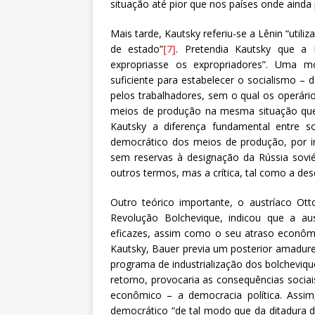
situação até pior que nos países onde ainda
Mais tarde, Kautsky referiu-se a Lênin “utili
de estado”
[7]
. Pretendia Kautsky que a 
expropriasse os expropriadores”. Uma m
suficiente para estabelecer o socialismo –
pelos trabalhadores, sem o qual os operár
meios de produção na mesma situação que o
Kautsky a diferença fundamental entre so
democrático dos meios de produção, por in
sem reservas à designação da Rússia soviét
outros termos, mas a crítica, tal como a d
Outro teórico importante, o austríaco Ott
Revolução Bolchevique, indicou que a aus
eficazes, assim como o seu atraso econômi
Kautsky, Bauer previa um posterior amadure
programa de industrialização dos bolcheviqu
retorno, provocaria as consequências socia
econômico – a democracia política. Assim
democrático “de tal modo que da ditadura d