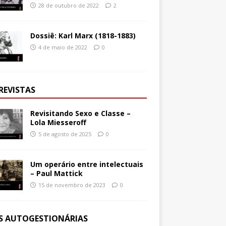
28 de outubro de 2022
2
Dossiê: Karl Marx (1818-1883)
4 de maio de 2022
0
REVISTAS
Revisitando Sexo e Classe –
Lola Miesseroff
5 de agosto de 2025
0
Um operário entre intelectuais
– Paul Mattick
15 de novembro de 2023
0
ES AUTOGESTIONÁRIAS