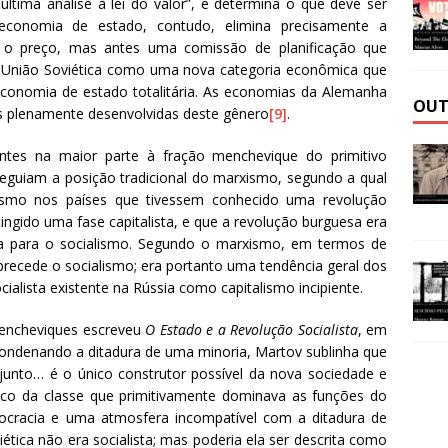
tima análise à lei do valor”, e determina o que deve ser
conomia de estado, contudo, elimina precisamente a
 o preço, mas antes uma comissão de planificação que
 a União Soviética como uma nova categoria econômica que
economia de estado totalitária. As economias da Alemanha
OUT
os plenamente desenvolvidas deste gênero
[9]
.
centes na maior parte à fração menchevique do primitivo
eguiam a posição tradicional do marxismo, segundo a qual
lismo nos países que tivessem conhecido uma revolução
ingido uma fase capitalista, e que a revolução burguesa era
ra para o socialismo. Segundo o marxismo, em termos de
recede o socialismo; era portanto uma tendência geral dos
alista existente na Rússia como capitalismo incipiente.
mencheviques escreveu
O Estado e a Revolução Socialista
, em
ondenando a ditadura de uma minoria, Martov sublinha que
njunto… é o único construtor possível da nova sociedade e
co da classe que primitivamente dominava as funções do
ocracia e uma atmosfera incompatível com a ditadura de
ética não era socialista; mas poderia ela ser descrita como