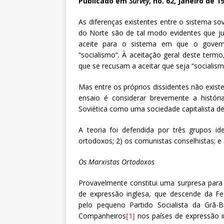
Publicado em
Survey
, no. 62, Janeiro de 1
As diferenças existentes entre o sistema so
do Norte são de tal modo evidentes que ju
aceite para o sistema em que o governo
“socialismo”. À aceitação geral deste termo
que se recusam a aceitar que seja “socialism
Mas entre os próprios dissidentes não existe
ensaio é considerar brevemente a histór
Soviética como uma sociedade capitalista de
A teoria foi defendida por três grupos id
ortodoxos; 2) os comunistas conselhistas; e 3
Os Marxistas Ortodoxos
Provavelmente constitui uma surpresa para m
de expressão inglesa, que descende da F
pelo pequeno Partido Socialista da Grã-
Companheiros
[1]
nos países de expressão 