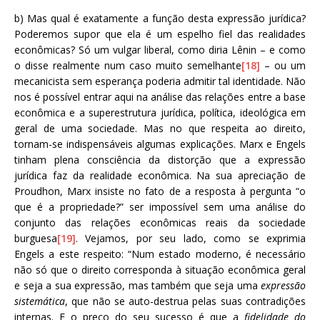
b) Mas qual é exatamente a função desta expressão jurídica?
Poderemos supor que ela é um espelho fiel das realidades
econômicas? Só um vulgar liberal, como diria Lênin – e como
o disse realmente num caso muito semelhante
[18]
– ou um
mecanicista sem esperança poderia admitir tal identidade. Não
nos é possível entrar aqui na análise das relações entre a base
econômica e a superestrutura jurídica, política, ideológica em
geral de uma sociedade. Mas no que respeita ao direito,
tornam-se indispensáveis algumas explicações. Marx e Engels
tinham plena consciência da distorção que a expressão
jurídica faz da realidade econômica. Na sua apreciação de
Proudhon, Marx insiste no fato de a resposta à pergunta “o
que é a propriedade?” ser impossível sem uma análise do
conjunto das relações econômicas reais da sociedade
burguesa
[19]
. Vejamos, por seu lado, como se exprimia
Engels a este respeito: “Num estado moderno, é necessário
não só que o direito corresponda à situação econômica geral
e seja a sua expressão, mas também que seja uma
expressão
sistemática
, que não se auto-destrua pelas suas contradições
internas. E o preço do seu sucesso é que a
fidelidade do