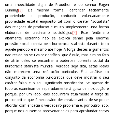
uma imbecilidade digna de Proudhon e do senhor Eugen
Dühring
[3]
. Da mesma forma, identificar tacitamente
propriedade e produção, confundir voluntariamente
propriedade estatal enquanto tal com o caráter “socialista”
das relações de produção é muito simplesmente uma forma
elaborada de cretinismo sociológico
[4]
. Este fenômeno
altamente estranho não se explica senão pela enorme
pressão social exercia pela burocracia stalinista durante todo
aquele período e mesmo até hoje. A força destes argumentos
não reside no seu valor científico, que é nulo, mas sim no fato
de atrás deles se encontrar a poderosa corrente social da
burocracia stalinista mundial. Verdade seja dita, estas ideias
não merecem uma refutação particular. É a análise do
conjunto da economia burocrática que deve mostrar o seu
caráter falso e o seu significado mistificador. Se apesar de
tudo as examinamos separadamente à guisa de introdução é
porque, por um lado, elas adquiriram atualmente a força de
preconceitos que é necessário desenraizar antes de se poder
abordar com eficácia o verdadeiro problema e, por outro lado,
porque nos quisemos aproveitar deles para aprofundar certas