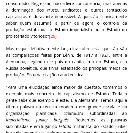
consumado. Regressar, não à livre concorrência, mas apenas
à dominação dos
trusts
, sindicatos e outros tentáculos
capitalistas é doravante impossível. A questão é unicamente
saber quem assumirá a partir de agora o controle da
produção estatizada: o Estado imperialista ou o Estado do
proletariado vitorioso”
[29]
.
Mas o que definitivamente lança luz sobre esta questão são
as comparações feitas por Lênin, de 1917 a 1921, entre a
Alemanha, segundo ele país do capitalismo do Estado, e a
Rússia soviética, que tinha estatizado os principais meios de
produção. Eis uma citação característica:
“Para uma elucidação ainda maior da questão, tomemos o
exemplo mais concreto do capitalismo de Estado. Toda a
gente sabe que exemplo é este. É a Alemanha. Temos aqui a
última palavra da técnica moderna em grande escala e da
organização planificada
capitalista
subordinadas ao
imperialismo junker burguês
. Retiremos as palavras
sublinhadas e em lugar do
Estado
militarista, do Estado junker
burguês imperialista, coloquemos um
Estado
de um tipo social