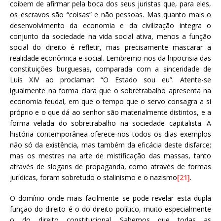
coíbem de afirmar pela boca dos seus juristas que, para eles,
os escravos são “coisas” e não pessoas. Mas quanto mais o
desenvolvimento da economia e da civilização integra o
conjunto da sociedade na vida social ativa, menos a função
social do direito é refletir, mas precisamente mascarar a
realidade econômica e social. Lembremo-nos da hipocrisia das
constituições burguesas, comparada com a sinceridade de
Luís XIV ao proclamar: “O Estado sou eu”. Atente-se
igualmente na forma clara que o sobretrabalho apresenta na
economia feudal, em que o tempo que o servo consagra a si
próprio e o que dá ao senhor são materialmente distintos, e a
forma velada do sobretrabalho na sociedade capitalista. A
história contemporânea oferece-nos todos os dias exemplos
não só da existência, mas também da eficácia deste disfarce;
mas os mestres na arte de mistificação das massas, tanto
através de slogans de propaganda, como através de formas
jurídicas, foram sobretudo o stalinismo e o nazismo
[21]
.
O domínio onde mais facilmente se pode revelar esta dupla
função do direito é o do direito político, muito especialmente
o do direito constitucional. Sabemos que todas as