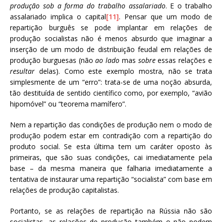
produção sob a forma do trabalho assalariado
. E o trabalho
assalariado implica o capital
[11]
. Pensar que um modo de
repartição burguês se pode implantar em relações de
produção socialistas não é menos absurdo que imaginar a
inserção de um modo de distribuição feudal em relações de
produção burguesas (não
ao lado
mas
sobre
essas relações e
resultar
delas). Como este exemplo mostra, não se trata
simplesmente de um “erro”: trata-se de uma noção absurda,
tão destituída de sentido científico como, por exemplo, “avião
hipomóvel” ou “teorema mamífero”.
Nem a repartição das condições de produção nem o modo de
produção podem estar em contradição com a repartição do
produto social. Se esta última tem um caráter oposto às
primeiras, que são suas condições, cai imediatamente pela
base – da mesma maneira que falharia imediatamente a
tentativa de instaurar uma repartição “socialista” com base em
relações de produção capitalistas.
Portanto, se as relações de repartição na Rússia não são
socialistas, as relações de produção também o não podem