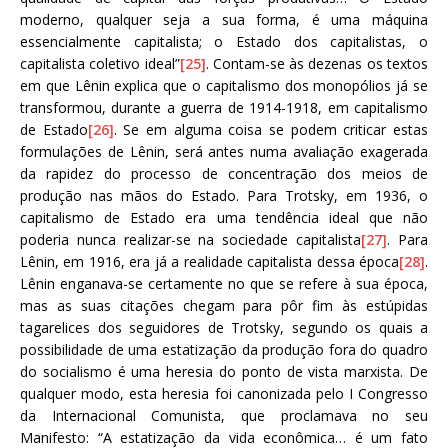
moderno, qualquer seja a sua forma, é uma máquina
essencialmente capitalista; o Estado dos capitalistas, o
capitalista coletivo ideal”
[25]
. Contam-se às dezenas os textos
em que Lênin explica que o capitalismo dos monopólios já se
transformou, durante a guerra de 1914-1918, em capitalismo
de Estado
[26]
. Se em alguma coisa se podem criticar estas
formulações de Lênin, será antes numa avaliação exagerada
da rapidez do processo de concentração dos meios de
produção nas mãos do Estado. Para Trotsky, em 1936, o
capitalismo de Estado era uma tendência ideal que não
poderia nunca realizar-se na sociedade capitalista
[27]
. Para
Lênin, em 1916, era já a realidade capitalista dessa época
[28]
.
Lênin enganava-se certamente no que se refere à sua época,
mas as suas citações chegam para pôr fim às estúpidas
tagarelices dos seguidores de Trotsky, segundo os quais a
possibilidade de uma estatização da produção fora do quadro
do socialismo é uma heresia do ponto de vista marxista. De
qualquer modo, esta heresia foi canonizada pelo I Congresso
da Internacional Comunista, que proclamava no seu
Manifesto: “A estatização da vida econômica… é um fato