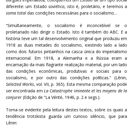
diferente: um Estado
soviético
, isto é, proletário, e teremos a
soma total
das condições necessárias para o socialismo…
“Simultaneamente, o socialismo é inconcebível se o
proletariado não dirigir o Estado. Isto é também do ABC. E a
história teve um tal desenvolvimento original que produziu em
1918 as duas metades do socialismo, existindo lado a lado
como dois futuros pintainhos na casca única do imperialismo
internacional. Em 1918, a Alemanha e a Rússia eram a
encarnação da mais flagrante realização material, por um lado
das condições econômicas, produtivas e sociais para o
socialismo, e por outro das condições políticas.” (Lênin,
Selected Works
, vol. VII, p. 365). Esta mesma comparação pode
ser encontrada em
La Catastrophe iminente et les moyens de la
conjurer
(Edição de “La Vérité, 1946, p. 2 e segs.).
Torna-se evidente pela leitura destes textos, sobre os quais a
tendência trotskista guarda um curioso silêncio, que para
Lênin: