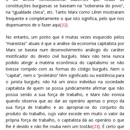
constituições burguesas se baseiam na “soberania do povo”,
na “igualdade cívica”, etc. Tanto Marx como Lênin mostraram
frequente e completamente o que isto significa, pelo que nos
dispensamos de o fazer aqui
[22]
.
No entanto, um ponto que é muitas vezes esquecido pelos
“marxistas” atuais é que a análise da economia capitalista por
Marx se baseia num desenvolvimento análogo do caráter
mistificador do direito civil burguês. Marx não teria nunca
podido atingir a matéria econômica do capitalismo se não
tivesse rompido com as formas do código burguês. Nem o
“capital”, nem o “proletário” têm significado ou existência para
o jurista burguês; não há um único indivíduo na sociedade
capitalista de quem se possa juridicamente afirmar que não
possui senão a sua força de trabalho, e Marx não ironiza
quando observa que ao dar ao operário apenas o preço da
sua força de trabalho e ao apropriar-se do conjunto do
produto do trabalho, cujo valor excede em muito o valor da
própria força de trabalho, o capitalista dá ao operário o que
lhe é devido e não lhe rouba nem um tostão
[23]
. É certo que