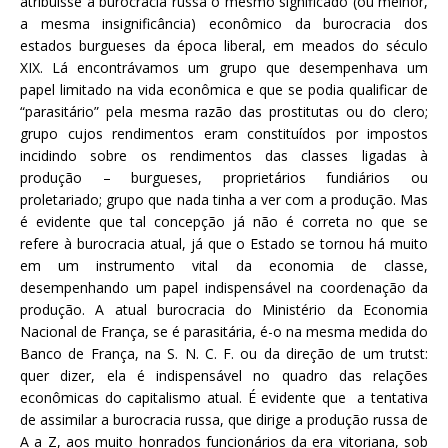
atribuísse à burocracia russa o mesmo significado (ou melhor,
a mesma insignificância) econômico da burocracia dos
estados burgueses da época liberal, em meados do século
XIX. Lá encontrávamos um grupo que desempenhava um
papel limitado na vida econômica e que se podia qualificar de
“parasitário” pela mesma razão das prostitutas ou do clero;
grupo cujos rendimentos eram constituídos por impostos
incidindo sobre os rendimentos das classes ligadas à
produção – burgueses, proprietários fundiários ou
proletariado; grupo que nada tinha a ver com a produção. Mas
é evidente que tal concepção já não é correta no que se
refere à burocracia atual, já que o Estado se tornou há muito
em um instrumento vital da economia de classe,
desempenhando um papel indispensável na coordenação da
produção. A atual burocracia do Ministério da Economia
Nacional de França, se é parasitária, é-o na mesma medida do
Banco de França, na S. N. C. F. ou da direção de um trutst:
quer dizer, ela é indispensável no quadro das relações
econômicas do capitalismo atual. É evidente que a tentativa
de assimilar a burocracia russa, que dirige a produção russa de
A a Z, aos muito honrados funcionários da era vitoriana, sob