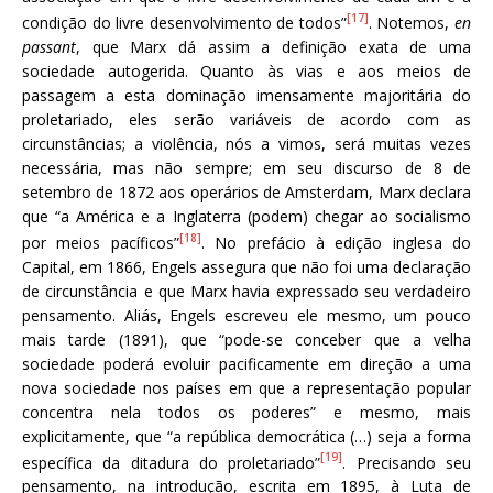
[17]
condição do livre desenvolvimento de todos”
. Notemos,
en
passant
, que Marx dá assim a definição exata de uma
sociedade autogerida. Quanto às vias e aos meios de
passagem a esta dominação imensamente majoritária do
proletariado, eles serão variáveis de acordo com as
circunstâncias; a violência, nós a vimos, será muitas vezes
necessária, mas não sempre; em seu discurso de 8 de
setembro de 1872 aos operários de Amsterdam, Marx declara
que “a América e a Inglaterra (podem) chegar ao socialismo
[18]
por meios pacíficos”
. No prefácio à edição inglesa do
Capital, em 1866, Engels assegura que não foi uma declaração
de circunstância e que Marx havia expressado seu verdadeiro
pensamento. Aliás, Engels escreveu ele mesmo, um pouco
mais tarde (1891), que “pode-se conceber que a velha
sociedade poderá evoluir pacificamente em direção a uma
nova sociedade nos países em que a representação popular
concentra nela todos os poderes” e mesmo, mais
explicitamente, que “a república democrática (…) seja a forma
[19]
específica da ditadura do proletariado”
. Precisando seu
pensamento, na introdução, escrita em 1895, à Luta de