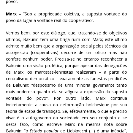
povo”.
Marx
– “Sob a propriedade coletiva, a suposta vontade do
povo dá lugar à vontade real do cooperativo”.
Vemos bem, por este diálogo, que, tratando-se de objetivos
últimos, Bakunin tem uma briga ruim com Marx; este último
admite muito bem que a organização social pelos técnicos da
autogestão (cooperativas) decorre de um ofício mas não
confere nenhum poder. Precisa-se no entanto reconhecer a
Bakunin uma visão profética, porque apesar das denegações
de Marx, os marxistas-leninistas realizaram – a partir do
centralismo democrático – exatamente as funestas predições
de Bakunin: “despotismo de uma minoria governante tanto
mais poderosa quanto ela se afigura a expressão da suposta
vontade do povo”. Por outro lado, Marx continua
indiretamente a causa da deformação bolchevique por sua
teoria de etapa de transição. Se, efetivamente, o que é preciso
visar é o autogoverno da sociedade em seu conjunto e se
desta fato, como escreve Marx na mesma nota sobre
Bakunin: “o
Estado popular
de Liebknecht (…) é uma inépcia”,