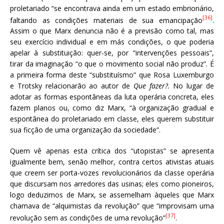
proletariado “se encontrava ainda em um estado embrionário,
[36]
faltando as condições materiais de sua emancipação
.
Assim o que Marx denuncia não é a previsão como tal, mas
seu exercício individual e em más condições, o que poderia
apelar à substituição: quer-se, por “intervenções pessoais”,
tirar da imaginação “o que o movimento social não produz”. É
a primeira forma deste “substituísmo” que Rosa Luxemburgo
e Trotsky relacionarão ao autor de
Que fazer?.
No lugar de
adotar as formas espontâneas da luta operária concreta, eles
fazem planos ou, como diz Marx, “à organização gradual e
espontânea do proletariado em classe, eles querem substituir
sua ficção de uma organização da sociedade”.
Quem vê apenas esta crítica dos “utopistas” se apresenta
igualmente bem, senão melhor, contra certos ativistas atuais
que creem ser porta-vozes revolucionários da classe operária
que discursam nos arredores das usinas; eles como pioneiros,
logo deduzimos de Marx, se assemelham àqueles que Marx
chamava de “alquimistas da revolução” que “improvisam uma
[37]
revolução sem as condições de uma revolução”
.