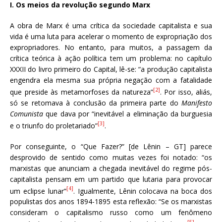
I. Os meios da revolução segundo Marx
A obra de Marx é uma crítica da sociedade capitalista e sua
vida é uma luta para acelerar o momento de expropriação dos
expropriadores. No entanto, para muitos, a passagem da
crítica teórica à ação política tem um problema: no capítulo
XXXII do livro primeiro do Capital, lê-se: “a produção capitalista
engendra ela mesma sua própria negação com a fatalidade
[2]
que preside às metamorfoses da natureza”
. Por isso, aliás,
só se retomava à conclusão da primeira parte do
Manifesto
Comunista
que dava por “inevitável a eliminação da burguesia
[3]
e o triunfo do proletariado”
.
Por conseguinte, o “Que Fazer?” [de Lênin – GT] parece
desprovido de sentido como muitas vezes foi notado: “os
marxistas que anunciam a chegada inevitável do regime pós-
capitalista pensam em um partido que lutaria para provocar
[4]
um eclipse lunar”
. Igualmente, Lênin colocava na boca dos
populistas dos anos 1894-1895 esta reflexão: “Se os marxistas
consideram o capitalismo russo como um fenômeno