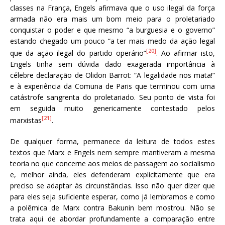
classes na França, Engels afirmava que o uso ilegal da força
armada não era mais um bom meio para o proletariado
conquistar o poder e que mesmo “a burguesia e o governo”
estando chegado um pouco “a ter mais medo da ação legal
[20]
que da ação ilegal do partido operário”
. Ao afirmar isto,
Engels tinha sem dúvida dado exagerada importância à
célebre declaração de Olidon Barrot: “A legalidade nos mata!”
e à experiência da Comuna de Paris que terminou com uma
catástrofe sangrenta do proletariado. Seu ponto de vista foi
em seguida muito genericamente contestado pelos
[21]
marxistas
.
De qualquer forma, permanece da leitura de todos estes
textos que Marx e Engels nem sempre mantiveram a mesma
teoria no que concerne aos meios de passagem ao socialismo
e, melhor ainda, eles defenderam explicitamente que era
preciso se adaptar às circunstâncias. Isso não quer dizer que
para eles seja suficiente esperar, como já lembramos e como
a polêmica de Marx contra Bakunin bem mostrou. Não se
trata aqui de abordar profundamente a comparação entre