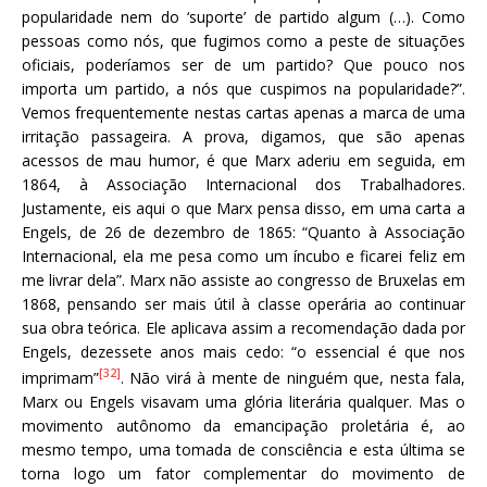
popularidade nem do ‘suporte’ de partido algum (…). Como
pessoas como nós, que fugimos como a peste de situações
oficiais, poderíamos ser de um partido? Que pouco nos
importa um partido, a nós que cuspimos na popularidade?”.
Vemos frequentemente nestas cartas apenas a marca de uma
irritação passageira. A prova, digamos, que são apenas
acessos de mau humor, é que Marx aderiu em seguida, em
1864, à Associação Internacional dos Trabalhadores.
Justamente, eis aqui o que Marx pensa disso, em uma carta a
Engels, de 26 de dezembro de 1865: “Quanto à Associação
Internacional, ela me pesa como um íncubo e ficarei feliz em
me livrar dela”. Marx não assiste ao congresso de Bruxelas em
1868, pensando ser mais útil à classe operária ao continuar
sua obra teórica. Ele aplicava assim a recomendação dada por
Engels, dezessete anos mais cedo: “o essencial é que nos
[32]
imprimam”
. Não virá à mente de ninguém que, nesta fala,
Marx ou Engels visavam uma glória literária qualquer. Mas o
movimento autônomo da emancipação proletária é, ao
mesmo tempo, uma tomada de consciência e esta última se
torna logo um fator complementar do movimento de