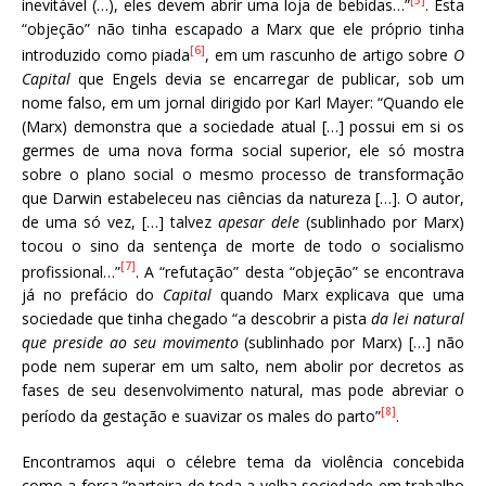
[5]
inevitável (…), eles devem abrir uma loja de bebidas…”
. Esta
“objeção” não tinha escapado a Marx que ele próprio tinha
[6]
introduzido como piada
, em um rascunho de artigo sobre
O
Capital
que Engels devia se encarregar de publicar, sob um
nome falso, em um jornal dirigido por Karl Mayer: “Quando ele
(Marx) demonstra que a sociedade atual […] possui em si os
germes de uma nova forma social superior, ele só mostra
sobre o plano social o mesmo processo de transformação
que Darwin estabeleceu nas ciências da natureza […]. O autor,
de uma só vez, […] talvez
apesar dele
(sublinhado por Marx)
tocou o sino da sentença de morte de todo o socialismo
[7]
profissional…”
. A “refutação” desta “objeção” se encontrava
já no prefácio do
Capital
quando Marx explicava que uma
sociedade que tinha chegado “a descobrir a pista
da lei natural
que preside ao seu movimento
(sublinhado por Marx) […] não
pode nem superar em um salto, nem abolir por decretos as
fases de seu desenvolvimento natural, mas pode abreviar o
[8]
período da gestação e suavizar os males do parto”
.
Encontramos aqui o célebre tema da violência concebida
como a força “parteira de toda a velha sociedade em trabalho