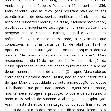
precisa de chefes nem de dirigentes. Em seu Speech on the
Anniversary of the People’s Paper, em 19 de abril de 1856,
Marx salientou que as revoluções resultam mais de causas
econômicas e de descobertas científicas e técnicas que da
ação dos supostos “líderes”; ele disse, efetivamente: “Vapor,
eletricidade e máquina de tecelagem tinham um caráter mais
perigoso que os cidadãos Barbès, Raspail e Blanqui eles
[34]
próprios”
. Quinze anos mais tarde, a Kugelmann que
contestava, em uma carta de 15 de abril de 1871, a
oportunidade de insurreição da Comuna porque a derrota
privaria “de novo os operários de seus chefes”, Marx
respondeu, no dia 17 do mesmo mês: “A desmobilização da
classe operária teve uma infelicidade muito maior que a perda
de um número qualquer de ‘chefes’” (O próprio Marx colocou
entre aspas a palavra chefe). Assim, não se pode insistir mais
do que Marx a capacidade de auto-emancipação da classe
trabalhadora que pode não apenas autogerir seu combate,
mas também autogerir a produção, o que é de acréscimo o
meio mais radical de suprimir a alienação e a exploração.
Assim, nesta dialética, a realização do objetivo final não se
separa da execução dos meios específicos para alcançá-lo. A