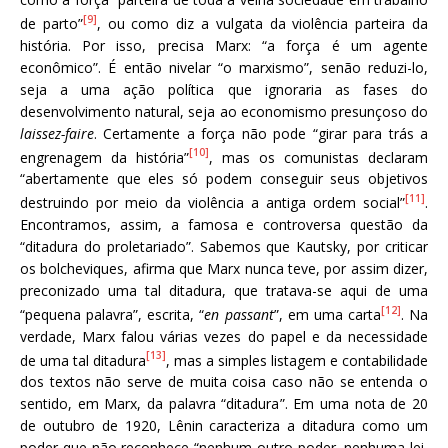
[9]
de parto”
, ou como diz a vulgata da violência parteira da
história. Por isso, precisa Marx: “a força é um agente
econômico”. É então nivelar “o marxismo”, senão reduzi-lo,
seja a uma ação política que ignoraria as fases do
desenvolvimento natural, seja ao economismo presunçoso do
laissez-faire
. Certamente a força não pode “girar para trás a
[10]
engrenagem da história”
, mas os comunistas declaram
“abertamente que eles só podem conseguir seus objetivos
[11]
destruindo por meio da violência a antiga ordem social”
.
Encontramos, assim, a famosa e controversa questão da
“ditadura do proletariado”. Sabemos que Kautsky, por criticar
os bolcheviques, afirma que Marx nunca teve, por assim dizer,
preconizado uma tal ditadura, que tratava-se aqui de uma
[12]
“pequena palavra”, escrita, “
en passant
”, em uma carta
. Na
verdade, Marx falou várias vezes do papel e da necessidade
[13]
de uma tal ditadura
, mas a simples listagem e contabilidade
dos textos não serve de muita coisa caso não se entenda o
sentido, em Marx, da palavra “ditadura”. Em uma nota de 20
de outubro de 1920, Lênin caracteriza a ditadura como um
poder que não reconhece “nenhum outro poder, nenhuma lei,