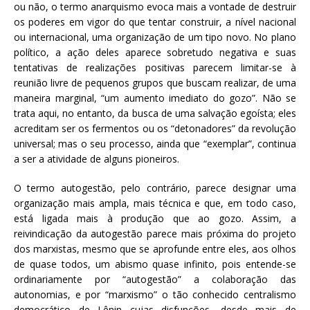
ou não, o termo anarquismo evoca mais a vontade de destruir
os poderes em vigor do que tentar construir, a nível nacional
ou internacional, uma organização de um tipo novo. No plano
político, a ação deles aparece sobretudo negativa e suas
tentativas de realizações positivas parecem limitar-se à
reunião livre de pequenos grupos que buscam realizar, de uma
maneira marginal, “um aumento imediato do gozo”. Não se
trata aqui, no entanto, da busca de uma salvação egoísta; eles
acreditam ser os fermentos ou os “detonadores” da revolução
universal; mas o seu processo, ainda que “exemplar”, continua
a ser a atividade de alguns pioneiros.
O termo autogestão, pelo contrário, parece designar uma
organização mais ampla, mais técnica e que, em todo caso,
está ligada mais à produção que ao gozo. Assim, a
reivindicação da autogestão parece mais próxima do projeto
dos marxistas, mesmo que se aprofunde entre eles, aos olhos
de quase todos, um abismo quase infinito, pois entende-se
ordinariamente por “autogestão” a colaboração das
autonomias, e por “marxismo” o tão conhecido centralismo
democrático de Lênin cujas disfunções, desde mais de