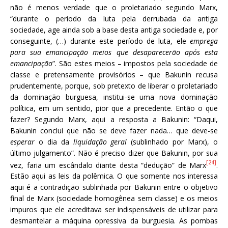
não é menos verdade que o proletariado segundo Marx,
“durante o período da luta pela derrubada da antiga
sociedade, age ainda sob a base desta antiga sociedade e, por
conseguinte, (…) durante este período de luta, ele
emprega
para sua emancipação meios que desaparecerão após esta
emancipação
”. São estes meios – impostos pela sociedade de
classe e pretensamente provisórios – que Bakunin recusa
prudentemente, porque, sob pretexto de liberar o proletariado
da dominação burguesa, institui-se uma nova dominação
política, em um sentido, pior que a precedente. Então o que
fazer? Segundo Marx, aqui a resposta a Bakunin: “Daqui,
Bakunin conclui que não se deve fazer nada… que deve-se
esperar
o dia da
liquidação geral
(sublinhado por Marx), o
último julgamento”. Não é preciso dizer que Bakunin, por sua
[24]
vez, faria um escândalo diante desta “dedução” de Marx
.
Estão aqui as leis da polêmica. O que somente nos interessa
aqui é a contradição sublinhada por Bakunin entre o objetivo
final de Marx (sociedade homogênea sem classe) e os meios
impuros que ele acreditava ser indispensáveis de utilizar para
desmantelar a máquina opressiva da burguesia. As pombas