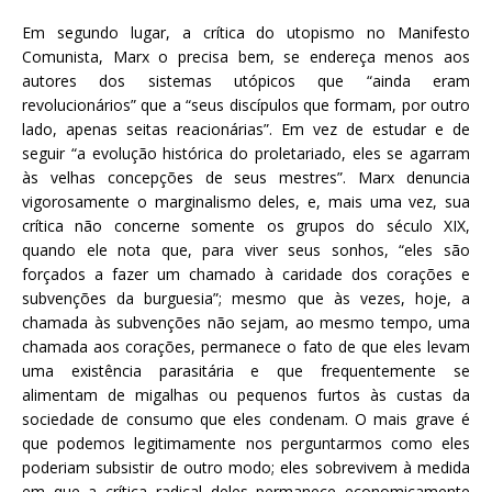
Em segundo lugar, a crítica do utopismo no Manifesto
Comunista, Marx o precisa bem, se endereça menos aos
autores dos sistemas utópicos que “ainda eram
revolucionários” que a “seus discípulos que formam, por outro
lado, apenas seitas reacionárias”. Em vez de estudar e de
seguir “a evolução histórica do proletariado, eles se agarram
às velhas concepções de seus mestres”. Marx denuncia
vigorosamente o marginalismo deles, e, mais uma vez, sua
crítica não concerne somente os grupos do século XIX,
quando ele nota que, para viver seus sonhos, “eles são
forçados a fazer um chamado à caridade dos corações e
subvenções da burguesia”; mesmo que às vezes, hoje, a
chamada às subvenções não sejam, ao mesmo tempo, uma
chamada aos corações, permanece o fato de que eles levam
uma existência parasitária e que frequentemente se
alimentam de migalhas ou pequenos furtos às custas da
sociedade de consumo que eles condenam. O mais grave é
que podemos legitimamente nos perguntarmos como eles
poderiam subsistir de outro modo; eles sobrevivem à medida
em que a crítica radical deles permanece economicamente