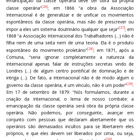
emancipação da classe operária deve ser obra da própria
[26]
classe operária”
; em 1866 “a obra da Associação
Internacional é de generalizar e de unificar os movimentos
espontâneos da classe operária, mas não de prescrever ou
[27]
impor a eles um sistema doutrinário qualquer que seja”
; em
1868 “a Associação Internacional dos Trabalhadores (…) não é
filha nem de uma seita nem de uma teoria. Ela é o produto
[28]
espontâneo do movimento proletário”
; em 1871, após a
Comuna, “seria ignorar completamente a natureza da
Internacional apenas falar de instruções secretas vindo de
Londres (…) de algum centro pontifical de dominação e de
intriga (…). De fato, a Internacional não é de modo algum o
[29]
governo da classe operária, é um vínculo, não é um poder”
.
Em 17 de setembro de 1879: “Nós formulamos, durante a
criação da Internacional, o lema de nosso combate: a
emancipação da classe operária será obra da própria classe
operária. Não podemos, por conseguinte, avançar em
conjunto com pessoas que declaram abertamente que os
operários são demasiados incultos para se libertarem eles
próprios, e que eles devem ser liberados por cima, ou seja,
[30]