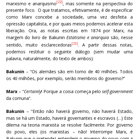
[22]
marxismo e anarquismo
, mas somente na perspectiva do
presente foco. O que tratamos, efetivamente, é de especificar
como Marx concebe a sociedade, uma vez desfeita a
opressão capitalista, e por quais meios podemos acelerar esta
liberação. Ora, as notas escritas em 1874 por Marx, na
margem do livro de Bakunin
Estatismo e anarquia
são, nesse
[23]
sentido, muito esclarecedoras
. A partir dessas notas,
podemos restituir o seguinte diálogo (sem mudar uma
palavra, naturalmente, do texto de ambos):
Bakunin
– “Os alemães são em torno de 40 milhões. Todos
os 40 milhões, por exemplo, serão membros do governo?”
Marx
– “
Certainly
! Porque a coisa começa pelo
self-government
da comuna”.
Bakunin
– “Então não haverá governo, não haverá Estado,
mas se há um Estado, haverá governantes e escravos (…) Este
dilema na teoria marxista se resolve facilmente. Por governo
do povo, eles (os marxistas – não! Interrompe Marx, é
Bakunin que o pretende) entendem o governo do povo com a