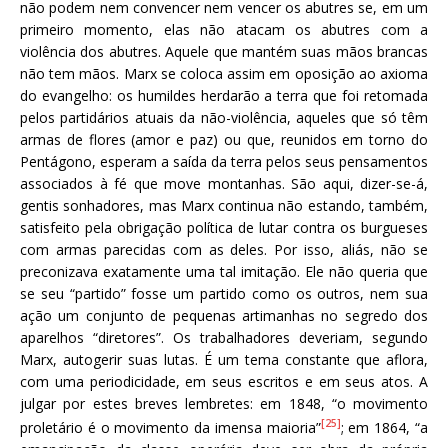
não podem nem convencer nem vencer os abutres se, em um
primeiro momento, elas não atacam os abutres com a
violência dos abutres. Aquele que mantém suas mãos brancas
não tem mãos. Marx se coloca assim em oposição ao axioma
do evangelho: os humildes herdarão a terra que foi retomada
pelos partidários atuais da não-violência, aqueles que só têm
armas de flores (amor e paz) ou que, reunidos em torno do
Pentágono, esperam a saída da terra pelos seus pensamentos
associados à fé que move montanhas. São aqui, dizer-se-á,
gentis sonhadores, mas Marx continua não estando, também,
satisfeito pela obrigação política de lutar contra os burgueses
com armas parecidas com as deles. Por isso, aliás, não se
preconizava exatamente uma tal imitação. Ele não queria que
se seu “partido” fosse um partido como os outros, nem sua
ação um conjunto de pequenas artimanhas no segredo dos
aparelhos “diretores”. Os trabalhadores deveriam, segundo
Marx, autogerir suas lutas. É um tema constante que aflora,
com uma periodicidade, em seus escritos e em seus atos. A
julgar por estes breves lembretes: em 1848, “o movimento
[25]
proletário é o movimento da imensa maioria”
; em 1864, “a