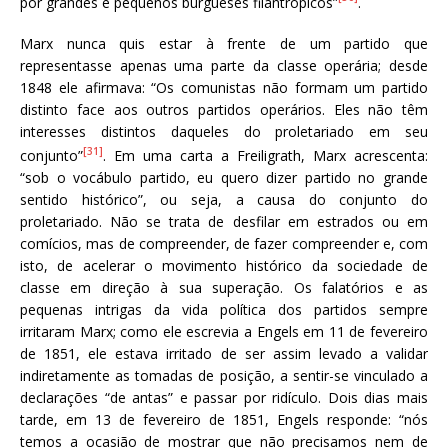
por grandes e pequenos burgueses filantrópicos”
.
Marx nunca quis estar à frente de um partido que
representasse apenas uma parte da classe operária; desde
1848 ele afirmava: “Os comunistas não formam um partido
distinto face aos outros partidos operários. Eles não têm
interesses distintos daqueles do proletariado em seu
[31]
conjunto”
. Em uma carta a Freiligrath, Marx acrescenta:
“sob o vocábulo partido, eu quero dizer partido no grande
sentido histórico”, ou seja, a causa do conjunto do
proletariado. Não se trata de desfilar em estrados ou em
comícios, mas de compreender, de fazer compreender e, com
isto, de acelerar o movimento histórico da sociedade de
classe em direção à sua superação. Os falatórios e as
pequenas intrigas da vida política dos partidos sempre
irritaram Marx; como ele escrevia a Engels em 11 de fevereiro
de 1851, ele estava irritado de ser assim levado a validar
indiretamente as tomadas de posição, a sentir-se vinculado a
declarações “de antas” e passar por ridículo. Dois dias mais
tarde, em 13 de fevereiro de 1851, Engels responde: “nós
temos a ocasião de mostrar que não precisamos nem de