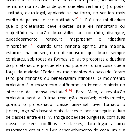
nenhuma norma, de onde quer que eles venham (…) o poder
ilimitado, extra-legal, apoiando-se na força, no sentido mais
[14]
estrito da palavra, é isso a ditadura”
. E é uma tal ditadura
que o proletariado deve exercer, seja ele minoritário ou
majoritário na nação. Max Adler, ao contrário, distingue,
cuidadosamente, “ditadura majoritária” e “ditadura
[15]
minoritária”
: quando uma minoria oprime uma maioria,
estamos na presença do despotismo que Marx sempre
combateu, sob todas as formas; se Marx preconiza a ditadura
do proletariado é porque ela não pode ser outra coisa que a
força da maioria: “Todos os movimentos do passado foram
feito por minorias ou beneficiaram minorias. O movimento
proletário é o movimento autônomo da imensa maioria no
[16]
interesse da imensa maioria”
. Para Marx, a revolução
proletária será a última revolução possível; efetivamente,
quando o proletariado, classe universal, tiver tomado o
‘poder’, logo não haverá mais classes e, por conseguinte, luta
de classes entre elas: “A antiga sociedade burguesa, com suas
classes e seus conflitos de classes, dará lugar a uma
associação em que o livre desenvolvimento de cada um é a