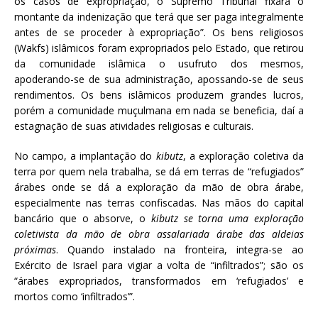
os casos de expropriação, o Supremo Tribunal fixará o
montante da indenização que terá que ser paga integralmente
antes de se proceder à expropriação”. Os bens religiosos
(Wakfs) islâmicos foram expropriados pelo Estado, que retirou
da comunidade islâmica o usufruto dos mesmos,
apoderando-se de sua administração, apossando-se de seus
rendimentos. Os bens islâmicos produzem grandes lucros,
porém a comunidade muçulmana em nada se beneficia, daí a
estagnação de suas atividades religiosas e culturais.
No campo, a implantação do
kibutz
, a exploração coletiva da
terra por quem nela trabalha, se dá em terras de “refugiados”
árabes onde se dá a exploração da mão de obra árabe,
especialmente nas terras confiscadas. Nas mãos do capital
bancário que o absorve, o
kibutz se torna uma exploração
coletivista da mão de obra assalariada árabe das aldeias
próximas
. Quando instalado na fronteira, integra-se ao
Exército de Israel para vigiar a volta de “infiltrados”; são os
“árabes expropriados, transformados em ‘refugiados’ e
mortos como ‘infiltrados’”.