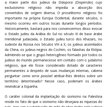
a maior parte dos judeus da Diáspora (Dispersão) cujo
exclusivismo religioso não impedia a absorção dos
convertidos de origem diversa. O proselitismo religioso foi
importante na própria Europa Ocidental, durante séculos, o
mesmo ocorreu em outros locais durante longos períodos.
Historicamente, bastará para nos convencermos disso evocar
o Estado judeu da Arábia do Sul no século XI de base árabe
meridional judaizada, o Estado judeu turco dos Khazars, no
sudeste da Rússia nos Séculos VIII a X, os judeus assimilados
da China, os judeus negros do Cochim, os falashas da Etiópia.
Admitindo-se que o grupo heterogêneo formado por todos os
judeus do mundo permanecesse em contato com o judaísmo
religioso, que ele fosse considerado dotado de caracteres
permanentes a despeito de suas mudanças internas, caberia
perguntar:
como seria possível
atribuir-lhes direitos sobre um
território determinado? Nesse caso, poderiam os árabes
reivindicar a Espanha.
O caráter colonial da implantação do sionismo na Palestina
reside no fato de que o sionismo não desejava as riquezas do
país,
mas sim a substituição da mão de obra árabe pela judaica