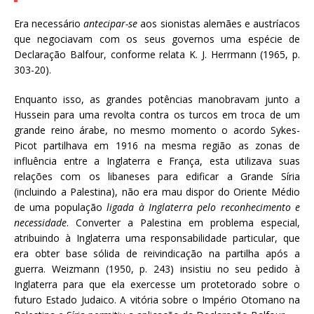
Era necessário
antecipar-se
aos sionistas alemães e austríacos
que negociavam com os seus governos uma espécie de
Declaração Balfour, conforme relata K. J. Herrmann (1965, p.
303-20).
Enquanto isso, as grandes potências manobravam junto a
Hussein para uma revolta contra os turcos em troca de um
grande reino árabe, no mesmo momento o acordo Sykes-
Picot partilhava em 1916 na mesma região as zonas de
influência entre a Inglaterra e França, esta utilizava suas
relações com os libaneses para edificar a Grande Síria
(incluindo a Palestina), não era mau dispor do Oriente Médio
de uma população
ligada à Inglaterra pelo reconhecimento e
necessidade
. Converter a Palestina em problema especial,
atribuindo à Inglaterra uma responsabilidade particular, que
era obter base sólida de reivindicação na partilha após a
guerra. Weizmann (1950, p. 243) insistiu no seu pedido à
Inglaterra para que ela exercesse um protetorado sobre o
futuro Estado Judaico. A vitória sobre o Império Otomano na