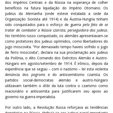
dos Impérios Centrais e da Rússia na esperança de colher
benefícios na futura liquidação do Império Otomano. Os
judeus da Alemanha (onde esteve instalada a sede da
Organização Sionista até 1914) e da Áustria-Hungria tinham
sido conquistados para o esforço de guerra
pelo fato de se
tratar de combater a Rússia czarista, perseguidora dos judeus
.
No território russo conquistado, os alemães apresentavam-se
como protetores dos judeus oprimidos, como libertadores do
jugo moscovita. “Por demasiado tempo haveis sofrido o jugo
de ferro moscovita”, declara na sua proclamação aos judeus
da Polônia, o Alto Comando dos Exércitos Alemão e Austro-
Húngaro em agosto/setembro de 1914. É irônico, depois da
experiência que se seguiu – com o nazismo – ler esta violenta
denúncia dos
pogroms
e do antissemitismo czarista. Os
partidos social-democratas alemão e austro-húngaro
utilizavam também o
álibi
da luta contra o czarismo como
reacionário e antissemita para justificarem seu apoio ao
governo na guerra imperialista.
Por outro lado, a Revolução Russa reforçava as tendências
derrotistas na Rússia. Atribuía-se aos judeus papel importante