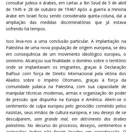
consultar judeus e árabes, em cartas a Ibn Seud de 5 de abril
de 1945 e 28 de outubro de 1946? Após a guerra a minoria
árabe em Israel ficou sendo considerada quinta-coluna, daí a
ampliação das medidas discriminatórias que já estava
sofrendo há tempos.
Isso leva-nos a uma conclusão particular. A implantação na
Palestina de uma nova população de origem europeia, se deu
em consequência de um movimento ideológico europeu, o
sionismo. Alcançou sua finalidade: o domínio sobre o território
onde se implantavam os imigrantes, graças à Declaração
Balfour com força de Direito Internacional pela vitória dos
Aliados sobre o Império Otomano, graças à força da
comunidade judaica na Palestina, com sua capacidade de
manipular técnicas modernas, armas e organização do poder
de pressão que dispunha na Europa e América. Aliem-se o
sentimento de culpa europeu pelo genocídio cometido pelos
nazistas, seus irmãos de cultura europeia, e seu desejo de se
desculparem,
sem grande mal, em detrimento dos árabes
palestinos
. No decurso do processo, desejos, sentimentos e
aspirações árabes não foram levados em consideração. O