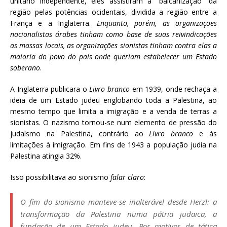
unitário independente, eles assistiram a “balcanização” da
região pelas potências ocidentais, dividida a região entre a
França e a Inglaterra.
Enquanto, porém, as organizações
nacionalistas árabes tinham como base de suas reivindicações
as massas locais, as organizações sionistas tinham contra elas a
maioria do povo do país onde queriam estabelecer um Estado
soberano
.
A Inglaterra publicara o
Livro branco
em 1939, onde rechaça a
ideia de um Estado judeu englobando toda a Palestina, ao
mesmo tempo que limita a imigração e a venda de terras a
sionistas. O nazismo tornou-se num elemento de pressão do
judaísmo na Palestina, contrário ao
Livro branco
e às
limitações à imigração. Em fins de 1943 a população judia na
Palestina atingia 32%.
Isso possibilitava ao sionismo
falar claro
:
O fim do sionismo manteve-se inalterável desde Herzl: a
transformação da Palestina numa pátria judaica, a
fundação de um Estado judeu. Por motivos de tática