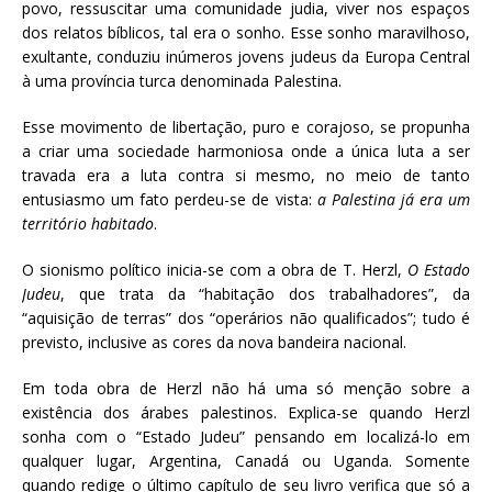
povo, ressuscitar uma comunidade judia, viver nos espaços
dos relatos bíblicos, tal era o sonho. Esse sonho maravilhoso,
exultante, conduziu inúmeros jovens judeus da Europa Central
à uma província turca denominada Palestina.
Esse movimento de libertação, puro e corajoso, se propunha
a criar uma sociedade harmoniosa onde a única luta a ser
travada era a luta contra si mesmo, no meio de tanto
entusiasmo um fato perdeu-se de vista:
a Palestina já era um
território habitado
.
O sionismo político inicia-se com a obra de T. Herzl,
O Estado
Judeu
, que trata da “habitação dos trabalhadores”, da
“aquisição de terras” dos “operários não qualificados”; tudo é
previsto, inclusive as cores da nova bandeira nacional.
Em toda obra de Herzl não há uma só menção sobre a
existência dos árabes palestinos. Explica-se quando Herzl
sonha com o “Estado Judeu” pensando em localizá-lo em
qualquer lugar, Argentina, Canadá ou Uganda. Somente
quando redige o último capítulo de seu livro verifica que só a