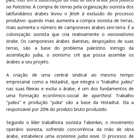
na Palestina
. A compra de terras pela organização sionista dos
latifundiários árabes levou o
felah
à exclusão do processo
produtivo: quando mais aumenta a compra sionista de terras,
mais aumenta o número de camponeses árabes
sem
terra. É a
colonização sionista que cria reativamente o
nacionalismo
árabe
. Os camponeses árabes diaristas, despojados de suas
terras, são a base do problema palestino. Inimigo da
assimilação judia, o sionismo crê que possa assimilar os
árabes a seu projeto.
A criação de uma central sindical ao mesmo tempo
empresarial como a Histadrut, que integra o “trabalho judeu”
nas suas fileiras e exclui o árabe, é um dos fundamentos de
uma formação econômico-social de
apartheid
. Trabalho
“judeu” e produção “judia” são a base da Histadrut. Ela a
responsável por 20% do produto bruto produzido.
Segundo o líder trabalhista sionista Tabenkin, o movimento
operário sionista, sofrendo concorrência da mão de obra
árabe, estabelece uma
economia judia nova
. O processo de