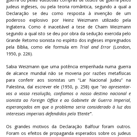
judeus ingleses, ou pela teoria romântica, segundo a qual a
Declaração se deu como resposta à invenção de um
poderoso explosivo por Heinz Weizmann utilizado pela
Inglaterra. Como é inaceitável a tese de Chaim Weizmann
segundo a qual isto se deu por obra da sedução exercida pelo
Grande Retorno sionista no espírito dos ingleses impregnados
pela Bíblia, como ele formula em
Trial and Error
(London,
1950, p. 226).
Sabia Weizmann que uma potência empenhada numa guerra
de alcance mundial não se moveria por razões metafísicas
para conferir aos sionistas um “Lar Nacional Judeu” na
Palestina, daí escrever ele (1950, p. 258) que “
ao apresentar-
vos a vossa resolução, confiamos o nosso destino nacional e
sionista ao Foreign Office e ao Gabinete de Guerra Imperial,
esperançados em que o problema seria considerado à luz dos
interesses imperiais defendidos pela ‘Etente’
”.
Os grandes motivos da Declaração Balfour foram outros.
Foram os efeitos de propaganda esperados sobre os judeus