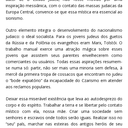
inspiração messiânica, com o contato das massas judaicas da
Europa Central, convence-se que essa mística era essencial ao
sionismo.
Outro elemento integra o desenvolvimento do nacionalismo
judaico: o ideal socialista. Para os jovens judeus dos guetos
da Rússia e da Polônia os evangelhos eram Marx, Tolstói. O
trabalho manual exerce uma atração mágica sobre esses
jovens que assistem seus parentes envelhecerem como
comerciantes ou usuários. Todas essas aspirações resumem-
se numa só: partir, não ser mais uma minoria sem defesa, à
mercê da primeira tropa de cossacos que encontram no judeu
o “bode expiatório” da incapacidade do Czarismo em atender
aos reclamos populares.
Deixar essa miserável existência que leva ao autodesprezo do
corpo e do espírito. Trabalhar a terra e se libertar pelo contato
místico com ela, nossa mãe. Criar uma sociedade sem
senhores e escravos onde todos serão iguais. Realizar isso no
“seu” país, marchar nas esteiras dos antigos heróis de seu