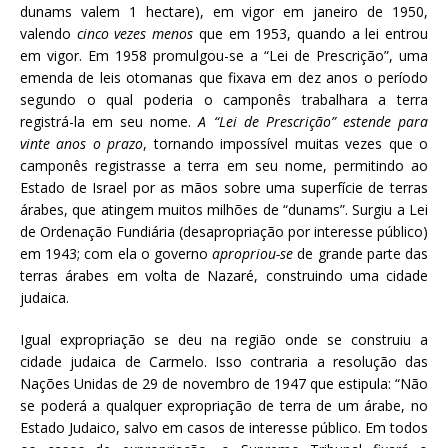
dunams valem 1 hectare), em vigor em janeiro de 1950,
valendo
cinco vezes menos
que em 1953, quando a lei entrou
em vigor. Em 1958 promulgou-se a “Lei de Prescrição”, uma
emenda de leis otomanas que fixava em dez anos o período
segundo o qual poderia o camponês trabalhara a terra
registrá-la em seu nome.
A “Lei de Prescrição” estende para
vinte anos o prazo
, tornando impossível muitas vezes que o
camponês registrasse a terra em seu nome, permitindo ao
Estado de Israel por as mãos sobre uma superfície de terras
árabes, que atingem muitos milhões de “dunams”. Surgiu a Lei
de Ordenação Fundiária (desapropriação por interesse público)
em 1943; com ela o governo
apropriou-se
de grande parte das
terras árabes em volta de Nazaré, construindo uma cidade
judaica.
Igual expropriação se deu na região onde se construiu a
cidade judaica de Carmelo. Isso contraria a resolução das
Nações Unidas de 29 de novembro de 1947 que estipula: “Não
se poderá a qualquer expropriação de terra de um árabe, no
Estado Judaico, salvo em casos de interesse público. Em todos