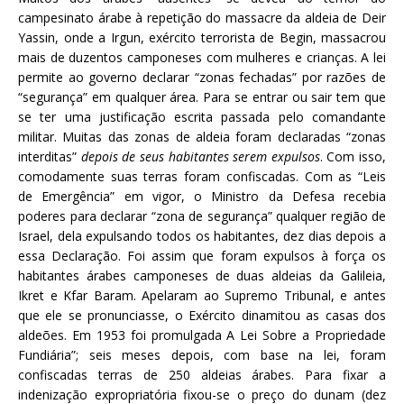
campesinato árabe à repetição do massacre da aldeia de Deir
Yassin, onde a Irgun, exército terrorista de Begin, massacrou
mais de duzentos camponeses com mulheres e crianças. A lei
permite ao governo declarar “zonas fechadas” por razões de
“segurança” em qualquer área. Para se entrar ou sair tem que
se ter uma justificação escrita passada pelo comandante
militar. Muitas das zonas de aldeia foram declaradas “zonas
interditas”
depois de seus habitantes serem expulsos
. Com isso,
comodamente suas terras foram confiscadas. Com as “Leis
de Emergência” em vigor, o Ministro da Defesa recebia
poderes para declarar “zona de segurança” qualquer região de
Israel, dela expulsando todos os habitantes, dez dias depois a
essa Declaração. Foi assim que foram expulsos à força os
habitantes árabes camponeses de duas aldeias da Galileia,
Ikret e Kfar Baram. Apelaram ao Supremo Tribunal, e antes
que ele se pronunciasse, o Exército dinamitou as casas dos
aldeões. Em 1953 foi promulgada A Lei Sobre a Propriedade
Fundiária”; seis meses depois, com base na lei, foram
confiscadas terras de 250 aldeias árabes. Para fixar a
indenização expropriatória fixou-se o preço do dunam (dez