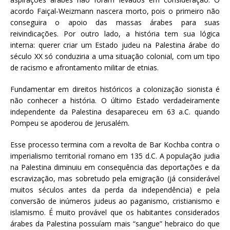
acordo Faiçal-Weizmann nascera morto, pois o primeiro não
conseguira o apoio das massas árabes para suas
reivindicações. Por outro lado, a história tem sua lógica
interna: querer criar um Estado judeu na Palestina árabe do
século XX só conduziria a uma situação colonial, com um tipo
de racismo e afrontamento militar de etnias.
Fundamentar em direitos históricos a colonização sionista é
não conhecer a história. O último Estado verdadeiramente
independente da Palestina desapareceu em 63 a.C. quando
Pompeu se apoderou de Jerusalém.
Esse processo termina com a revolta de Bar Kochba contra o
imperialismo territorial romano em 135 d.C. A população judia
na Palestina diminuiu em consequência das deportações e da
escravização, mas sobretudo pela emigração (já considerável
muitos séculos antes da perda da independência) e pela
conversão de inúmeros judeus ao paganismo, cristianismo e
islamismo. É muito provável que os habitantes considerados
árabes da Palestina possuíam mais “sangue” hebraico do que