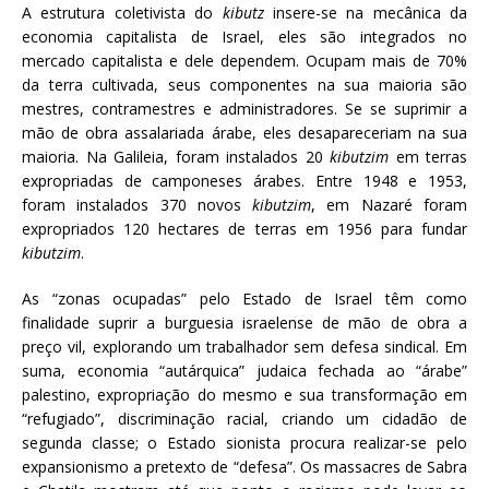
A estrutura coletivista do
kibutz
insere-se na mecânica da
economia capitalista de Israel, eles são integrados no
mercado capitalista e dele dependem. Ocupam mais de 70%
da terra cultivada, seus componentes na sua maioria são
mestres, contramestres e administradores. Se se suprimir a
mão de obra assalariada árabe, eles desapareceriam na sua
maioria. Na Galileia, foram instalados 20
kibutzim
em terras
expropriadas de camponeses árabes. Entre 1948 e 1953,
foram instalados 370 novos
kibutzim
, em Nazaré foram
expropriados 120 hectares de terras em 1956 para fundar
kibutzim
.
As “zonas ocupadas” pelo Estado de Israel têm como
finalidade suprir a burguesia israelense de mão de obra a
preço vil, explorando um trabalhador sem defesa sindical. Em
suma, economia “autárquica” judaica fechada ao “árabe”
palestino, expropriação do mesmo e sua transformação em
“refugiado”, discriminação racial, criando um cidadão de
segunda classe; o Estado sionista procura realizar-se pelo
expansionismo a pretexto de “defesa”. Os massacres de Sabra