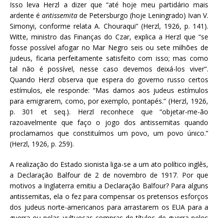
Isso leva Herzl a dizer que “até hoje meu partidário mais
ardente é
antissemita
de Petersburgo (hoje Leningrado) Ivan V.
Simonyi, conforme relata A. Chouraqui” (Herzl, 1926, p. 141).
Witte, ministro das Finanças do Czar, explica a Herzl que “se
fosse possível afogar no Mar Negro seis ou sete milhões de
judeus, ficaria perfeitamente satisfeito com isso; mas como
tal não é possível, nesse caso devemos deixá-los viver”.
Quando Herzl observa que espera do governo russo certos
estímulos, ele responde: “Mas damos aos judeus estímulos
para emigrarem, como, por exemplo, pontapés.” (Herzl, 1926,
p. 301 et seq.). Herzl reconhece que “objetar-me-ão
razoavelmente que faço o jogo dos antissemitas quando
proclamamos que constituímos um povo, um povo único.”
(Herzl, 1926, p. 259).
A realização do Estado sionista liga-se a um ato político inglês,
a Declaração Balfour de 2 de novembro de 1917. Por que
motivos a Inglaterra emitiu a Declaração Balfour? Para alguns
antissemitas, ela o fez para compensar os pretensos esforços
dos judeus norte-americanos para arrastarem os EUA para a
guerra ou pelas vultuosas compras de títulos de guerra pelos