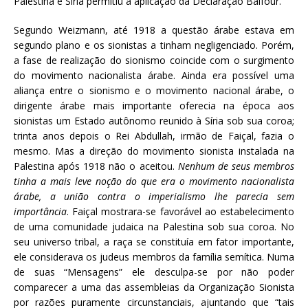
Palestina e Síria permitiu a aplicação da Declaração Balfour.
Segundo Weizmann, até 1918 a questão árabe estava em
segundo plano e os sionistas a tinham negligenciado. Porém,
a fase de realização do sionismo coincide com o surgimento
do movimento nacionalista árabe. Ainda era possível uma
aliança entre o sionismo e o movimento nacional árabe, o
dirigente árabe mais importante oferecia na época aos
sionistas um Estado autônomo reunido à Síria sob sua coroa;
trinta anos depois o Rei Abdullah, irmão de Faiçal, fazia o
mesmo. Mas a direção do movimento sionista instalada na
Palestina após 1918 não o aceitou.
Nenhum de seus membros
tinha a mais leve noção do que era o movimento nacionalista
árabe, a união contra o imperialismo lhe parecia sem
importância
. Faiçal mostrara-se favorável ao estabelecimento
de uma comunidade judaica na Palestina sob sua coroa. No
seu universo tribal, a raça se constituía em fator importante,
ele considerava os judeus membros da família semítica. Numa
de suas “Mensagens” ele desculpa-se por não poder
comparecer a uma das assembleias da Organização Sionista
por razões puramente circunstanciais, ajuntando que “tais