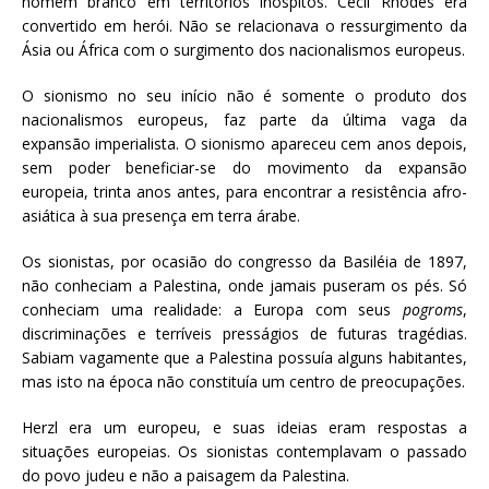
homem branco em territórios inóspitos. Cecil Rhodes era
convertido em herói. Não se relacionava o ressurgimento da
Ásia ou África com o surgimento dos nacionalismos europeus.
O sionismo no seu início não é somente o produto dos
nacionalismos europeus, faz parte da última vaga da
expansão imperialista. O sionismo apareceu cem anos depois,
sem poder beneficiar-se do movimento da expansão
europeia, trinta anos antes, para encontrar a resistência afro-
asiática à sua presença em terra árabe.
Os sionistas, por ocasião do congresso da Basiléia de 1897,
não conheciam a Palestina, onde jamais puseram os pés. Só
conheciam uma realidade: a Europa com seus
pogroms
,
discriminações e terríveis presságios de futuras tragédias.
Sabiam vagamente que a Palestina possuía alguns habitantes,
mas isto na época não constituía um centro de preocupações.
Herzl era um europeu, e suas ideias eram respostas a
situações europeias. Os sionistas contemplavam o passado
do povo judeu e não a paisagem da Palestina.