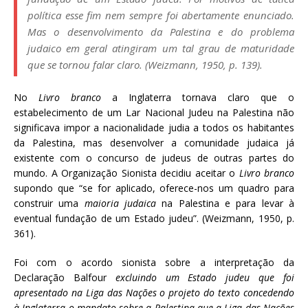
política esse fim nem sempre foi abertamente enunciado.
Mas o desenvolvimento da Palestina e do problema
judaico em geral atingiram um tal grau de maturidade
que se tornou falar claro. (Weizmann, 1950, p. 139).
No
Livro branco
a Inglaterra tornava claro que o
estabelecimento de um Lar Nacional Judeu na Palestina não
significava impor a nacionalidade judia a todos os habitantes
da Palestina, mas desenvolver a comunidade judaica já
existente com o concurso de judeus de outras partes do
mundo. A Organização Sionista decidiu aceitar o
Livro branco
supondo que “se for aplicado, oferece-nos um quadro para
construir uma
maioria judaica
na Palestina e para levar à
eventual fundação de um Estado judeu”. (Weizmann, 1950, p.
361).
Foi com o acordo sionista sobre a interpretação da
Declaração Balfour
excluindo um Estado judeu que foi
apresentado na Liga das Nações o projeto do texto concedendo
à Inglaterra o mandato sobre a Palestina que a Liga das Nações