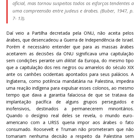
oficial, mas tornou suspeitos todos os esforços tendentes a
uma compreensão entre judeus e árabes
. (Buber, 1947, p.
7- 13).
Daí veio a Partilha decretada pela ONU, não aceita pelos
árabes, que desencadeou a Guerra de Independência de Israel.
Porém é necessário entender que para as massas árabes
aceitarem as decisões da ONU significava uma capitulação
sem condições perante um
diktat
da Europa, do mesmo tipo
que a capitulação dos reis negros ou amarelos do século XIX
ante os canhões ocidentais apontados para seus palácios. A
Inglaterra, como potência mandatária na Palestina, impedira
uma reação indígena para expulsar esses colonos, ao mesmo
tempo que dava a garantia falaciosa de que se tratava da
implantação pacífica de alguns grupos perseguidos e
inofensivos, destinados a permanecerem minoritários.
Quando o desígnio real deles se revela, o mundo euro-
americano com a URSS queria impor aos árabes o fato
consumado. Roosevelt e Truman não prometeram que não
tomariam nenhuma decisão a respeito da Palestina sem